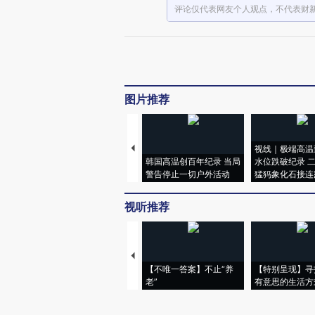
评论仅代表网友个人观点，不代表财
图片推荐
视线｜极端高温
韩国高温创百年纪录 当局
水位跌破纪录 
警告停止一切户外活动
猛犸象化石接连
视听推荐
【不唯一答案】不止“养
【特别呈现】寻
老”
有意思的生活方