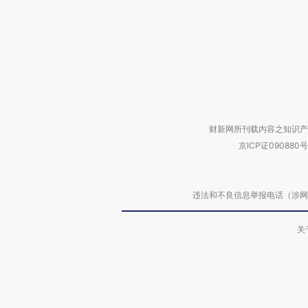
财新网所刊载内容之知识产
京ICP证090880号
违法和不良信息举报电话（涉网络暴力有
关