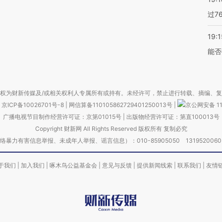
过7
19:1
能否
权为财新传媒及/或相关权利人专属所有或持有。未经许可，禁止进行转载、摘编、
京ICP备10026701号-8
|
网信算备110105862729401250013号
|
京公网安备 11
广播电视节目制作经营许可证：京第01015号
|
出版物经营许可证：第直100013号
Copyright 财新网 All Rights Reserved 版权所有 复制必究
害信息举报、未成年人举报、谣言信息）：010-85905050 13195200605 举报邮
于我们
|
加入我们
|
啄木鸟公益基金会
|
意见与反馈
|
提供新闻线索
|
联系我们
|
友情