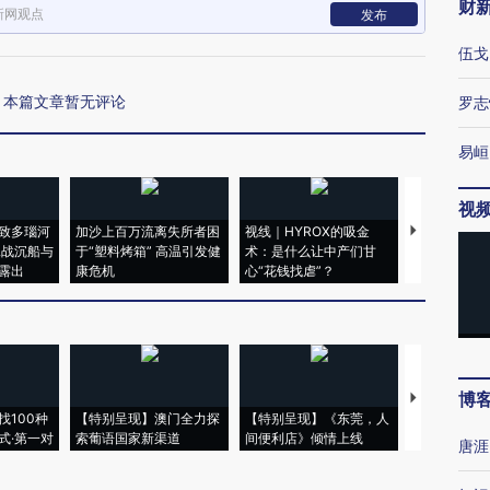
财
新网观点
发布
伍戈
本篇文章暂无评论
罗志
易峘
视
致多瑙河
加沙上百万流离失所者困
视线｜HYROX的吸金
马航飞行员
二战沉船与
于“塑料烤箱” 高温引发健
术：是什么让中产们甘
粒摇头丸 尿
露出
康危机
心“花钱找虐”？
毒品
博
【推广】走
找100种
【特别呈现】澳门全力探
【特别呈现】《东莞，人
会，让数智科
式·第一对
索葡语国家新渠道
间便利店》倾情上线
业
唐涯