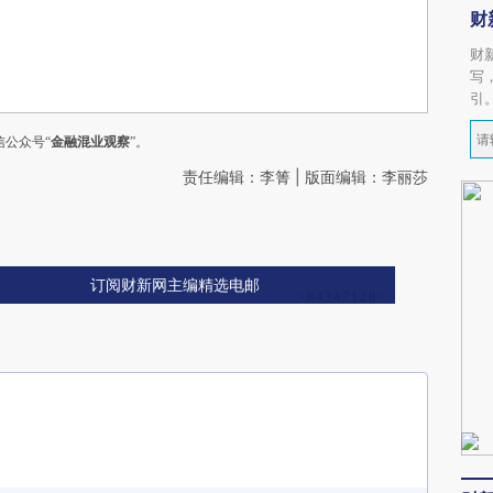
财
财
写
引
公众号“
金融混业观察
”。
责任编辑：李箐 | 版面编辑：李丽莎
订阅财新网主编精选电邮