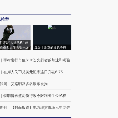
辑推荐
侵”还是“人道危机” 难
撕裂西班牙飞地休达
显影｜瓜农的漫长等待
｜
宇树发行市值610亿 先行者的加速和考验
｜
在岸人民币兑美元汇率连日升破6.75
我闻
｜
艾路明及多名股东被拘
｜
特朗普再签两份行政令限制出生公民权
周刊
｜
【封面报道】电力现货市场元年突进