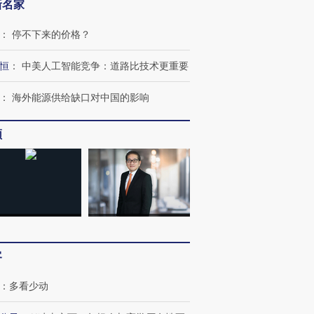
新名家
：
停不下来的价格？
恒
：
中美人工智能竞争：道路比技术更重要
：
海外能源供给缺口对中国的影响
频
跨国走私7万
视线｜被称为“蟑螂”的印
视线｜“入侵”还是“人道危
检体内含3种
度Z世代 用街头抗争将教
机”？难民潮撕裂西班牙
秘鲁纳斯
育部长拱下台
飞地休达
13人遇难
客
进第四届链博
【商旅对话】华住集团
技“链”接产
【特别呈现】寻找100种
CFO：不靠规模取胜，华
【特别呈
有意思的生活方式·第三对
住三大增长引擎是什么？
有意思的
：
多看少动