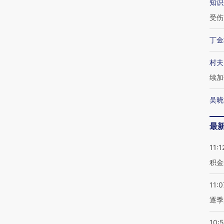
知识
受伤
丁金
村夫
续加
吴晓
最
11:1
积金
11:0
逐季
10: