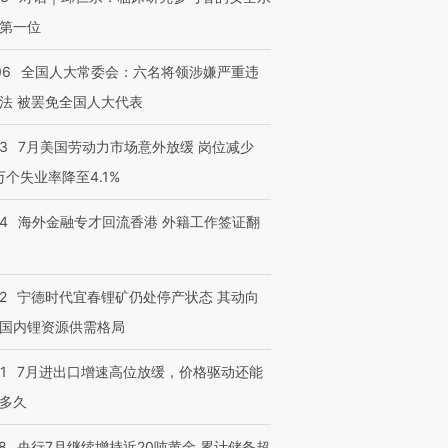
第一位
06
全国人大常委会：六名将领涉嫌严重违
法 被罢免全国人大代表
43
7月美国劳动力市场意外放缓 岗位减少
3万个失业率降至4.1%
14
海外金融专才回流香港 外籍工作签证翻
2
宁德时代宜春锂矿仍处停产状态 其动向
国内锂资源供需格局
1
7月进出口增速高位放缓，价格驱动还能
多久
8
央行7月继续增持近20吨黄金 累计储备超