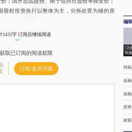
变价；国开思远股份、南宁信用社股份单独变价；
期股权投资执行以整体为主，分拆处置为辅的原
编
1432字 订阅后继续阅读
“入
获取已订阅的阅读权限
民潮
员
特稿
订阅/会员升级
文
金融
金融
世界
财新