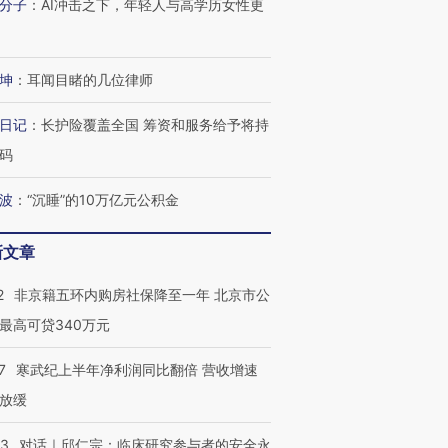
分子
：
AI冲击之下，年轻人与高学历女性更
坤
：
耳闻目睹的几位律师
日记
：
长护险覆盖全国 筹资和服务给予将持
码
波
：
“沉睡”的10万亿元公积金
新文章
2
非京籍五环内购房社保降至一年 北京市公
最高可贷340万元
7
寒武纪上半年净利润同比翻倍 营收增速
放缓
53
对话｜邱仁宗：临床研究参与者的安全永