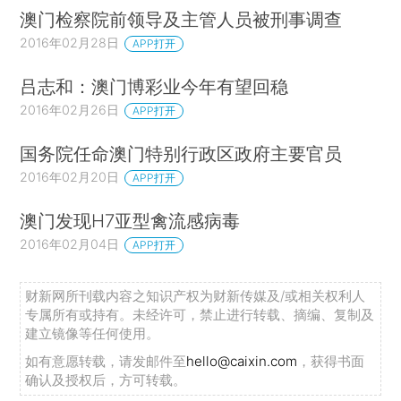
澳门检察院前领导及主管人员被刑事调查
2016年02月28日
APP打开
吕志和：澳门博彩业今年有望回稳
2016年02月26日
APP打开
国务院任命澳门特别行政区政府主要官员
2016年02月20日
APP打开
澳门发现H7亚型禽流感病毒
2016年02月04日
APP打开
财新网所刊载内容之知识产权为财新传媒及/或相关权利人
专属所有或持有。未经许可，禁止进行转载、摘编、复制及
建立镜像等任何使用。
如有意愿转载，请发邮件至
hello@caixin.com
，获得书面
确认及授权后，方可转载。