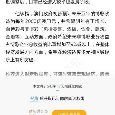
度调整后，目前已经进入较平稳发展阶段。
他续指，澳门政府初步预计未来五年的博彩收
益为每年2000亿澳门元，并希望明年有正增长。
而博彩与非博彩（包括零售、酒店、饮食、建筑、
金融等）互动方面，政府希望未来非博彩业务收益
占博彩企业总收益的比重增加至9%或以上，在整体
经济发展方向方面，希望在经济适度多元和区域经
济上有所突破。
推荐进入
财新数据库
，可随时查阅宏观经济、股票
债券、公司人物，财经信息尽在掌握。
本文共计543字 订阅后继续阅读
登录
后获取已订阅的阅读权限
财新通会员
订阅/会员升级