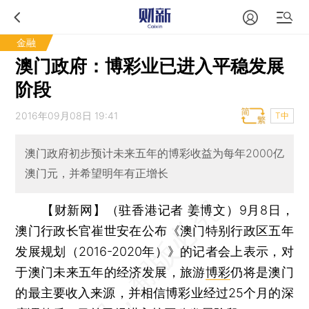
金融
澳门政府：博彩业已进入平稳发展
阶段
2016年09月08日 19:41
T中
澳门政府初步预计未来五年的博彩收益为每年2000亿
澳门元，并希望明年有正增长
【财新网】（驻香港记者 姜博文）
9月8日，
澳门行政长官崔世安在公布《澳门特别行政区五年
发展规划（2016-2020年）》的记者会上表示，对
于澳门未来五年的经济发展，旅游
博彩
仍将是澳门
的最主要收入来源，并相信博彩业经过25个月的深