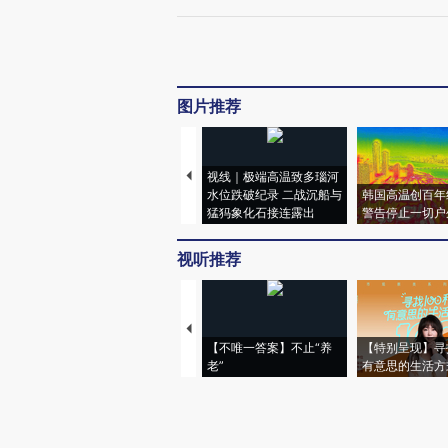
图片推荐
视线｜极端高温致多瑙河
水位跌破纪录 二战沉船与
韩国高温创百年
猛犸象化石接连露出
警告停止一切户
视听推荐
【不唯一答案】不止“养
【特别呈现】寻
老”
有意思的生活方