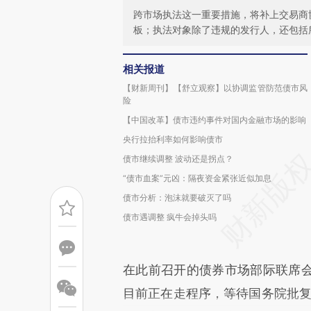
跨市场执法这一重要措施，将补上交易商
板；执法对象除了违规的发行人，还包括
相关报道
【财新周刊】【舒立观察】以协调监管防范债市风
险
【中国改革】债市违约事件对国内金融市场的影响
央行拉抬利率如何影响债市
债市继续调整 波动还是拐点？
“债市血案”元凶：隔夜资金紧张近似加息
债市分析：泡沫就要破灭了吗
债市遇调整 疯牛会掉头吗
在此前召开的债券市场部际联席
目前正在走程序，等待国务院批复