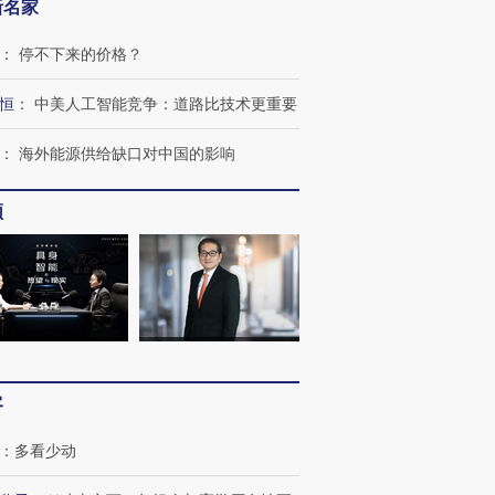
新名家
：
停不下来的价格？
恒
：
中美人工智能竞争：道路比技术更重要
：
海外能源供给缺口对中国的影响
OX的吸金
马航飞行员跨国走私7万
视线｜被称为“蟑螂”的印
频
让中产们甘
粒摇头丸 尿检体内含3种
度Z世代 用街头抗争将教
秘鲁纳斯
”？
毒品
育部长拱下台
13人遇难
进第四届链博
【商旅对话】华住集团
技“链”接产
【特别呈现】寻找100种
CFO：不靠规模取胜，华
【特别呈
客
有意思的生活方式·第三对
住三大增长引擎是什么？
有意思的
：
多看少动