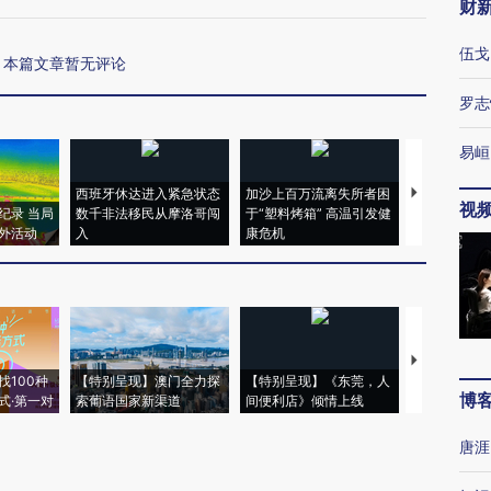
财
伍戈
本篇文章暂无评论
罗志
易峘
西班牙休达进入紧急状态
加沙上百万流离失所者困
视线｜HYR
视
纪录 当局
数千非法移民从摩洛哥闯
于“塑料烤箱” 高温引发健
术：是什么
外活动
入
康危机
心“花钱找虐
【推广】走
找100种
【特别呈现】澳门全力探
【特别呈现】《东莞，人
会，让数智科
博
式·第一对
索葡语国家新渠道
间便利店》倾情上线
业
唐涯