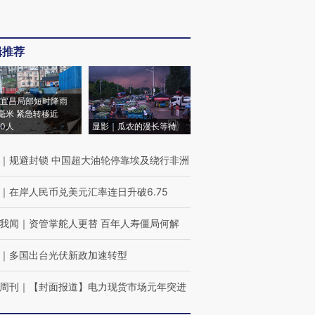
辑推荐
宜昌局部短时降雨
8毫米 紧急转移近
00人
显影｜瓜农的漫长等待
｜
规避封锁 中国超大油轮停靠埃及绕行非洲
｜
在岸人民币兑美元汇率连日升破6.75
我闻
｜
资管掌舵人更替 百年人寿僵局何解
｜
多国出台光伏新政加速转型
周刊
｜
【封面报道】电力现货市场元年突进