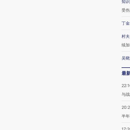
知识
受伤
丁金
村夫
续加
吴晓
最
22:1
与战
20:
半年
17:2