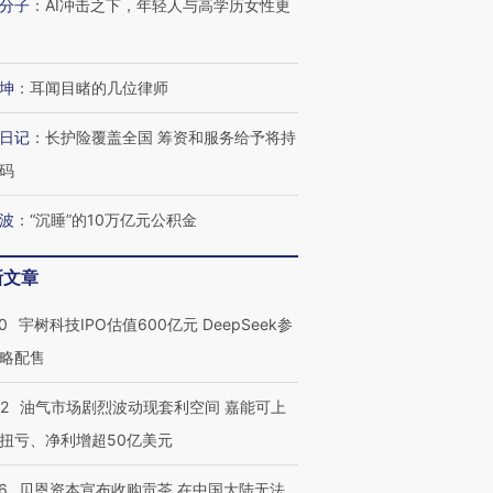
分子
：
AI冲击之下，年轻人与高学历女性更
坤
：
耳闻目睹的几位律师
日记
：
长护险覆盖全国 筹资和服务给予将持
码
波
：
“沉睡”的10万亿元公积金
新文章
0
宇树科技IPO估值600亿元 DeepSeek参
略配售
22
油气市场剧烈波动现套利空间 嘉能可上
扭亏、净利增超50亿美元
6
贝恩资本宣布收购贡茶 在中国大陆无法