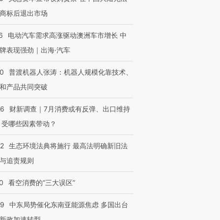
商标后退出市场
6
电动汽车需求高涨驱动澳洲车市增长 中
牌表现强劲｜出海·汽车
00
普渡机器人张涛：机器人规模化靠技术、
和产品共同突破
56
财新调查｜7月消费或有反弹、出口维持
 受哪些因素带动？
42
生态环境法典将施行 最高法明确新旧法
与追责规则
0
看空消费的“三大误区”
59
中东局势催化东南亚能源焦虑 多国出台
新政加速转型