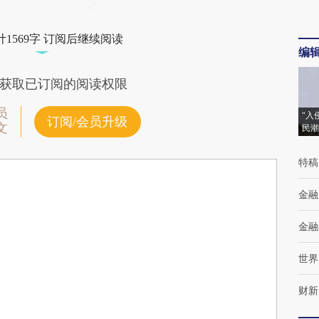
1569字 订阅后继续阅读
编
获取已订阅的阅读权限
员
“入
订阅/会员升级
文
民潮
特稿
金融
金融
世界
财新