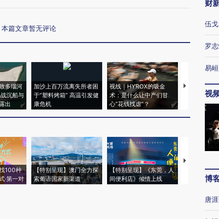
财
伍戈
本篇文章暂无评论
罗志
易峘
致多瑙河
加沙上百万流离失所者困
视线｜HYROX的吸金
马航飞行员
视
二战沉船与
于“塑料烤箱” 高温引发健
术：是什么让中产们甘
粒摇头丸 尿
露出
康危机
心“花钱找虐”？
毒品
【推广】走
找100种
【特别呈现】澳门全力探
【特别呈现】《东莞，人
会，让数智科
博
式·第一对
索葡语国家新渠道
间便利店》倾情上线
业
唐涯