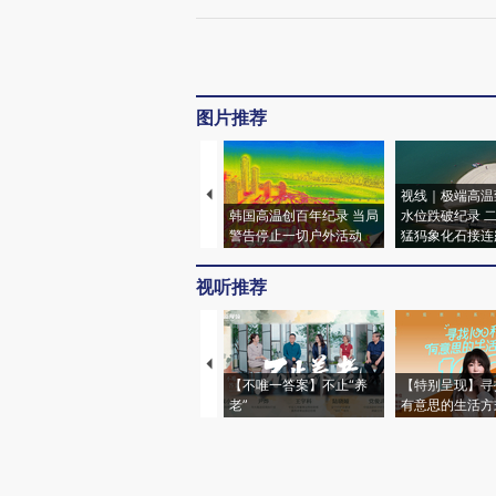
图片推荐
视线｜极端高温
韩国高温创百年纪录 当局
水位跌破纪录 
警告停止一切户外活动
猛犸象化石接连
视听推荐
【不唯一答案】不止“养
【特别呈现】寻
老”
有意思的生活方