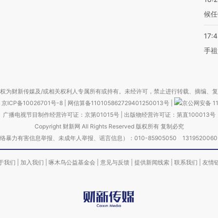
候任
17:
手祖
权为财新传媒及/或相关权利人专属所有或持有。未经许可，禁止进行转载、摘编、
京ICP备10026701号-8
|
网信算备110105862729401250013号
|
京公网安备 11
广播电视节目制作经营许可证：京第01015号
|
出版物经营许可证：第直100013号
Copyright 财新网 All Rights Reserved 版权所有 复制必究
害信息举报、未成年人举报、谣言信息）：010-85905050 13195200605 举报邮
于我们
|
加入我们
|
啄木鸟公益基金会
|
意见与反馈
|
提供新闻线索
|
联系我们
|
友情