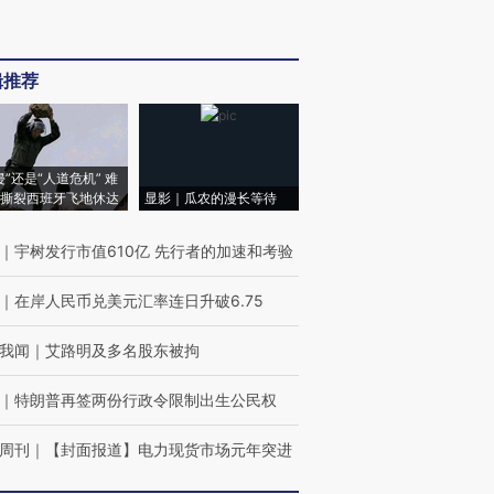
辑推荐
侵”还是“人道危机” 难
撕裂西班牙飞地休达
显影｜瓜农的漫长等待
｜
宇树发行市值610亿 先行者的加速和考验
｜
在岸人民币兑美元汇率连日升破6.75
我闻
｜
艾路明及多名股东被拘
｜
特朗普再签两份行政令限制出生公民权
周刊
｜
【封面报道】电力现货市场元年突进