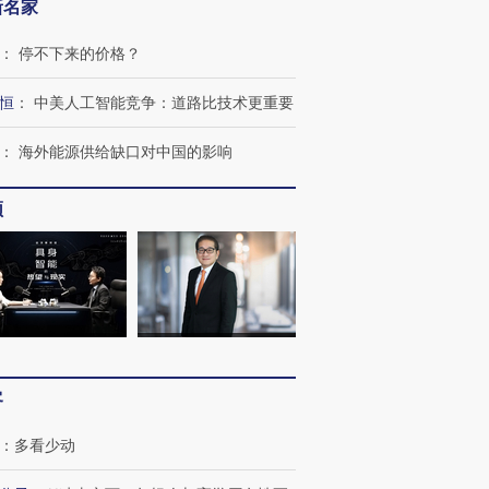
新名家
：
停不下来的价格？
恒
：
中美人工智能竞争：道路比技术更重要
：
海外能源供给缺口对中国的影响
跨国走私7万
视线｜被称为“蟑螂”的印
视线｜“入侵”还是“人道危
频
检体内含3种
度Z世代 用街头抗争将教
机”？难民潮撕裂西班牙
秘鲁纳斯
育部长拱下台
飞地休达
13人遇难
进第四届链博
【商旅对话】华住集团
技“链”接产
【特别呈现】寻找100种
CFO：不靠规模取胜，华
【特别呈
客
有意思的生活方式·第三对
住三大增长引擎是什么？
有意思的
：
多看少动