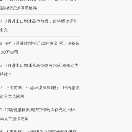
国内锂资源供需格局
1
7月进出口增速高位放缓，价格驱动还能
多久
8
央行7月继续增持近20吨黄金 累计储备超
600万盎司
5
7月进出口增速从高位略有回落 涨价动力
持续？
07
下周前瞻：生态环境法典施行；巴西总统
进入竞选阶段
1
特朗普坚称美国防空弹药库存充足 但不
乌克兰提供更多
24
人事观察｜上海55岁女副市长解冬进京