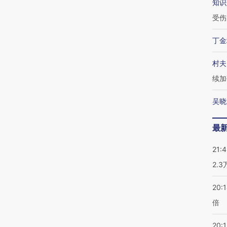
知识
受伤
丁金
村夫
续加
吴晓
最
21:
2.
20:
倍
20:1