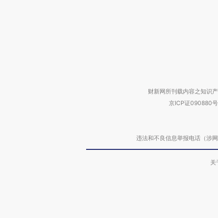
财新网所刊载内容之知识产
京ICP证090880号
违法和不良信息举报电话（涉网络暴力有
关