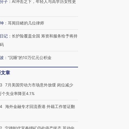
分子
：
AI冲击之下，年轻人与高学历女性更
坤
：
耳闻目睹的几位律师
日记
：
长护险覆盖全国 筹资和服务给予将持
码
波
：
“沉睡”的10万亿元公积金
新文章
43
7月美国劳动力市场意外放缓 岗位减少
3万个失业率降至4.1%
14
海外金融专才回流香港 外籍工作签证翻
2
宁德时代宜春锂矿仍处停产状态 其动向