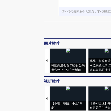
评论仅代表网友个人观点，不代表财
图片推荐
视线｜极端高温
韩国高温创百年纪录 当局
水位跌破纪录 
警告停止一切户外活动
猛犸象化石接连
视听推荐
【不唯一答案】不止“养
【特别呈现】寻
老”
有意思的生活方