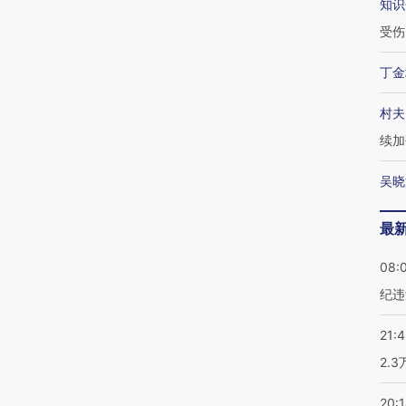
知识
受伤
丁金
村夫
续加
吴晓
最
08:
纪违
21:
2.
20: