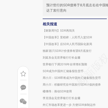
预计世行的SDR债将于8月底左右在中
达了发行意向
相关报道
【财新周刊】SDR再闯关
【中国改革】里程碑：人民币入篮SDR
【中国改革】后SDR人民币国际化新局
独家∣首只SDR计价债券有望8月底发行
刘延东会见世界银行行长金墉
世界银行下调2016年全球增长预期
SDR成为中国外汇储备报告货币
周小川：SDR即将成为中国外汇储备报告货币
周小川：积极研究在中国发行SDR计值的债券
楼继伟：推动SDR使用
李克强会见世界银行行长金墉
外汇市场改革更进一步 方便SDR体制运作