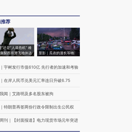
辑推荐
侵”还是“人道危机” 难
撕裂西班牙飞地休达
显影｜瓜农的漫长等待
｜
宇树发行市值610亿 先行者的加速和考验
｜
在岸人民币兑美元汇率连日升破6.75
我闻
｜
艾路明及多名股东被拘
｜
特朗普再签两份行政令限制出生公民权
周刊
｜
【封面报道】电力现货市场元年突进