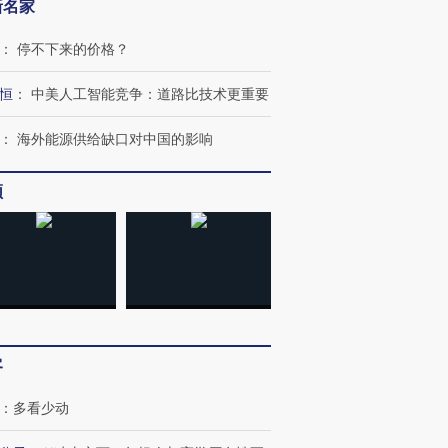
新名家
：
停不下来的价格？
恒
：
中美人工智能竞争：道路比技术更重要
：
海外能源供给缺口对中国的影响
频
跨国走私7万
视线｜被称为“蟑螂”的印
视线｜“入侵”还是“人道危
检体内含3种
度Z世代 用街头抗争将教
机”？难民潮撕裂西班牙
秘鲁纳斯
育部长拱下台
飞地休达
13人遇难
客
进第四届链博
【商旅对话】华住集团
：
多看少动
技“链”接产
【特别呈现】寻找100种
CFO：不靠规模取胜，华
【特别呈
有意思的生活方式·第三对
住三大增长引擎是什么？
有意思的