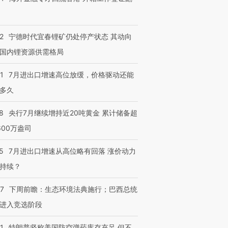
2
宁德时代宜春锂矿仍处停产状态 其动向
国内锂资源供需格局
1
7月进出口增速高位放缓，价格驱动还能
多久
8
央行7月继续增持近20吨黄金 累计储备超
600万盎司
5
7月进出口增速从高位略有回落 涨价动力
持续？
07
下周前瞻：生态环境法典施行；巴西总统
进入竞选阶段
1
特朗普坚称美国防空弹药库存充足 但不