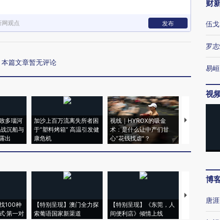
财
新网观点
发布
伍戈
罗志
本篇文章暂无评论
易峘
视
致多瑙河
加沙上百万流离失所者困
视线｜HYROX的吸金
马航飞行员
二战沉船与
于“塑料烤箱” 高温引发健
术：是什么让中产们甘
粒摇头丸 尿
露出
康危机
心“花钱找虐”？
毒品
博
【推广】走
唐涯
找100种
【特别呈现】澳门全力探
【特别呈现】《东莞，人
会，让数智科
式·第一对
索葡语国家新渠道
间便利店》倾情上线
业