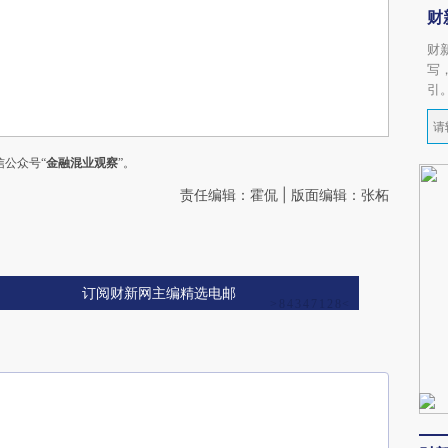
财
财
写
引
公众号“
金融混业观察
”。
责任编辑：霍侃 | 版面编辑：张柘
订阅财新网主编精选电邮