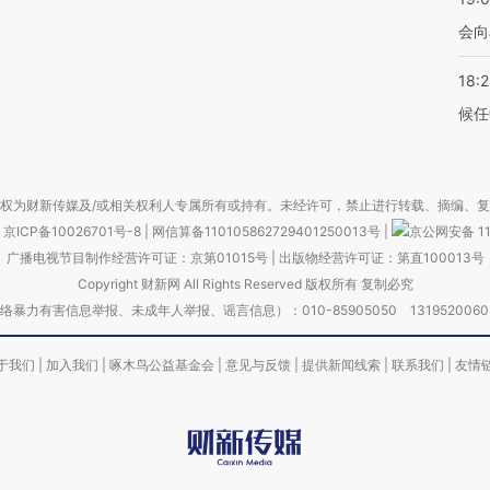
会向
18:
候任
权为财新传媒及/或相关权利人专属所有或持有。未经许可，禁止进行转载、摘编、
京ICP备10026701号-8
|
网信算备110105862729401250013号
|
京公网安备 11
广播电视节目制作经营许可证：京第01015号
|
出版物经营许可证：第直100013号
Copyright 财新网 All Rights Reserved 版权所有 复制必究
害信息举报、未成年人举报、谣言信息）：010-85905050 13195200605 举报邮
于我们
|
加入我们
|
啄木鸟公益基金会
|
意见与反馈
|
提供新闻线索
|
联系我们
|
友情