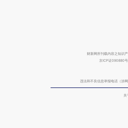
财新网所刊载内容之知识产
京ICP证090880号
违法和不良信息举报电话（涉网络暴力有
关