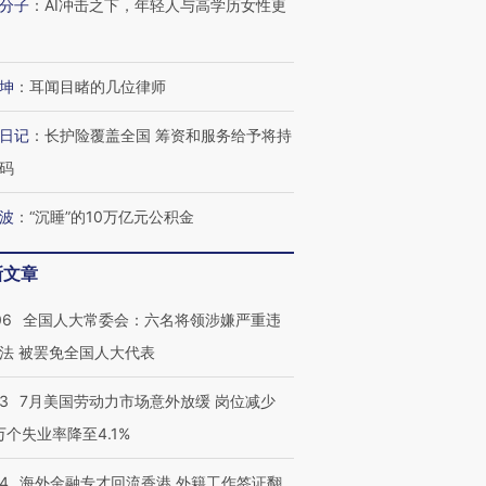
分子
：
AI冲击之下，年轻人与高学历女性更
坤
：
耳闻目睹的几位律师
日记
：
长护险覆盖全国 筹资和服务给予将持
码
波
：
“沉睡”的10万亿元公积金
新文章
06
全国人大常委会：六名将领涉嫌严重违
法 被罢免全国人大代表
43
7月美国劳动力市场意外放缓 岗位减少
3万个失业率降至4.1%
14
海外金融专才回流香港 外籍工作签证翻