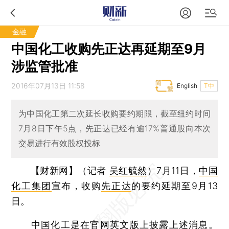
金融
中国化工收购先正达再延期至9月
涉监管批准
2016年07月13日 11:58
English
T中
为中国化工第二次延长收购要约期限，截至纽约时间
7月8日下午5点，先正达已经有逾17%普通股向本次
交易进行有效股权投标
【财新网】（记者
吴红毓然
）
7月11日，
中国
化工集团
宣布，收购
先正达
的要约延期至9月13
日。
中国化工是在官网英文版上披露上述消息。