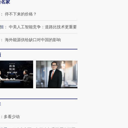
新名家
：
停不下来的价格？
恒
：
中美人工智能竞争：道路比技术更重要
OX的吸金
马航飞行员跨国走私7万
视线｜被称为“蟑螂”的印
让中产们甘
粒摇头丸 尿检体内含3种
度Z世代 用街头抗争将教
秘鲁纳斯
：
海外能源供给缺口对中国的影响
”？
毒品
育部长拱下台
13人遇难
频
进第四届链博
【商旅对话】华住集团
技“链”接产
【特别呈现】寻找100种
CFO：不靠规模取胜，华
【特别呈
有意思的生活方式·第三对
住三大增长引擎是什么？
有意思的
客
：
多看少动