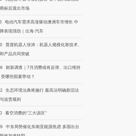
商标后退出市场
6
电动汽车需求高涨驱动澳洲车市增长 中
牌表现强劲｜出海·汽车
00
普渡机器人张涛：机器人规模化靠技术、
和产品共同突破
56
财新调查｜7月消费或有反弹、出口维持
 受哪些因素带动？
42
生态环境法典将施行 最高法明确新旧法
与追责规则
0
看空消费的“三大误区”
59
中东局势催化东南亚能源焦虑 多国出台
新政加速转型