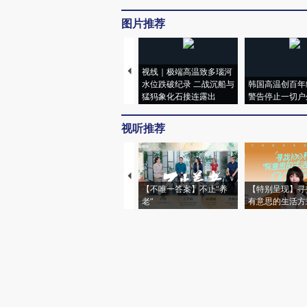
图片推荐
视线｜极端高温致多瑙河
水位跌破纪录 二战沉船与
韩国高温创百年
猛犸象化石接连露出
警告停止一切户
视听推荐
【不唯一答案】不止“养
【特别呈现】寻
老”
有意思的生活方