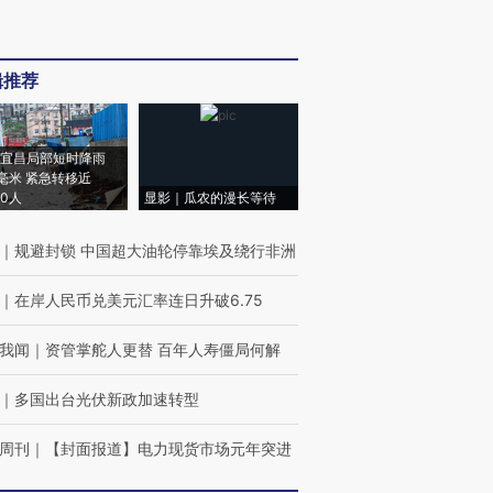
辑推荐
宜昌局部短时降雨
8毫米 紧急转移近
00人
显影｜瓜农的漫长等待
｜
规避封锁 中国超大油轮停靠埃及绕行非洲
｜
在岸人民币兑美元汇率连日升破6.75
我闻
｜
资管掌舵人更替 百年人寿僵局何解
｜
多国出台光伏新政加速转型
周刊
｜
【封面报道】电力现货市场元年突进