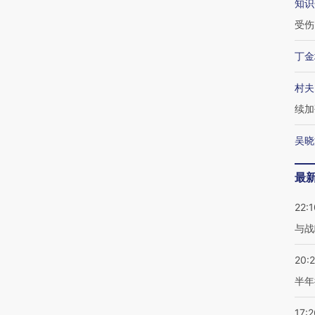
知识
受伤
丁金
村夫
续加
吴晓
最
22:1
与战
20:
半年
17:2