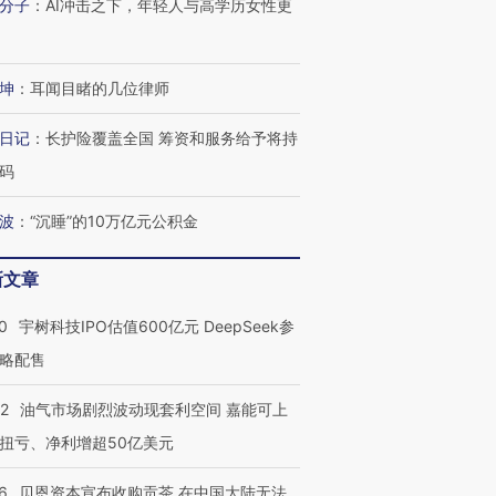
分子
：
AI冲击之下，年轻人与高学历女性更
坤
：
耳闻目睹的几位律师
日记
：
长护险覆盖全国 筹资和服务给予将持
码
波
：
“沉睡”的10万亿元公积金
新文章
0
宇树科技IPO估值600亿元 DeepSeek参
略配售
22
油气市场剧烈波动现套利空间 嘉能可上
扭亏、净利增超50亿美元
6
贝恩资本宣布收购贡茶 在中国大陆无法