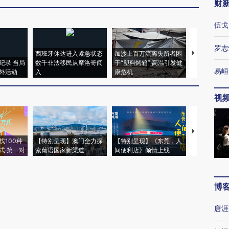
财
伍戈
罗志
西班牙休达进入紧急状态
加沙上百万流离失所者困
视线｜HYR
纪录 当局
数千非法移民从摩洛哥闯
于“塑料烤箱” 高温引发健
术：是什么
易峘
外活动
入
康危机
心“花钱找虐
视
【推广】走
找100种
【特别呈现】澳门全力探
【特别呈现】《东莞，人
会，让数智科
式·第一对
索葡语国家新渠道
间便利店》倾情上线
业
博
唐涯