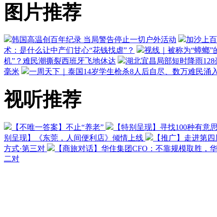
图片推荐
韩国高温创百年纪录 当局警告停止一切户外活动
加沙上百
术：是什么让中产们甘心“花钱找虐”？
视线｜被称为“蟑螂”
机”？难民潮撕裂西班牙飞地休达
湖北宜昌局部短时降雨128毫
毫米
一周天下｜泰国14岁学生枪杀8人后自尽、数万难民涌
视听推荐
【不唯一答案】不止“养老”
【特别呈现】寻找100种有意
别呈现】《东莞，人间便利店》倾情上线
【推广】走进第四
方式·第三对
【商旅对话】华住集团CFO：不靠规模取胜，
二对