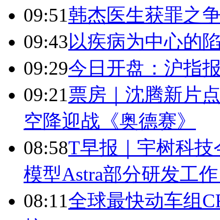
09:51
韩杰医生获罪之
09:43
以疾病为中心的
09:29
今日开盘：沪指报394
09:21
票房｜沈腾新片点
空降迎战《奥德赛》
08:58
T早报｜宇树科技今
模型Astra部分研发
08:11
全球最快动车组CR