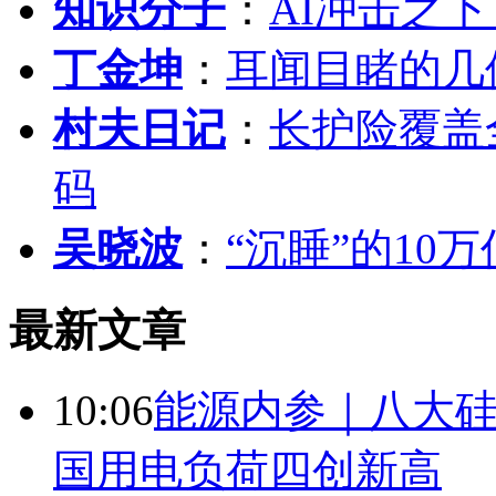
知识分子
：
AI冲击之
丁金坤
：
耳闻目睹的几
村夫日记
：
长护险覆盖
码
吴晓波
：
“沉睡”的10
最新文章
10:06
能源内参｜八大硅
国用电负荷四创新高