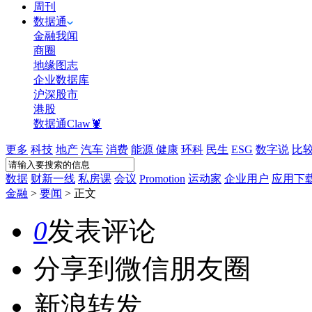
周刊
数据通
金融我闻
商圈
地缘图志
企业数据库
沪深股市
港股
数据通Claw🦞
更多
科技
地产
汽车
消费
能源
健康
环科
民生
ESG
数字说
比
数据
财新一线
私房课
会议
Promotion
运动家
企业用户
应用下
金融
>
要闻
>
正文
0
发表评论
分享到微信朋友圈
新浪转发