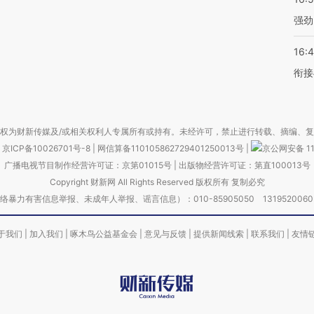
强劲
16:
衔接
权为财新传媒及/或相关权利人专属所有或持有。未经许可，禁止进行转载、摘编、
京ICP备10026701号-8
|
网信算备110105862729401250013号
|
京公网安备 11
广播电视节目制作经营许可证：京第01015号
|
出版物经营许可证：第直100013号
Copyright 财新网 All Rights Reserved 版权所有 复制必究
害信息举报、未成年人举报、谣言信息）：010-85905050 13195200605 举报邮
于我们
|
加入我们
|
啄木鸟公益基金会
|
意见与反馈
|
提供新闻线索
|
联系我们
|
友情