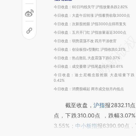
今日收盘：60日均线失守 沪指放量杀跌2.82%
今日收盘：大盘午后转涨 沪指蓄势欲取3000点
今日收盘：次新股抢眼 沪指3000点得而复失
今日收盘：五月开门红 沪指放量逼近3000点
今日收盘：弱势震荡不改 四月平淡收官
今日收盘：创业板指v型翻红 沪指收跌0.27%
今日收盘：热点散乱 大盘震荡下跌0.37%
今日收盘：成交萎靡 沪指尾盘拉升涨0.61%
今日收盘：迪士尼概念股抢眼 大盘缩量下跌
0.42%
今日收盘：消费股崛起 两市成交创月内低点
截至收盘，
沪指
报2832.11
点，下跌310.00点 ，跌幅3.07
3.55%；
中小板指
报6390.90点