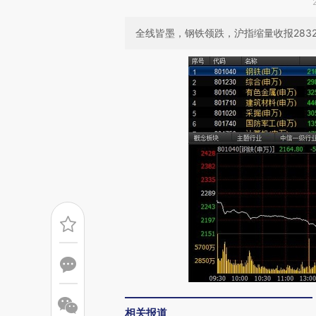
全线皆墨，钢铁领跌，沪指缩量收报2832.1
相关报道