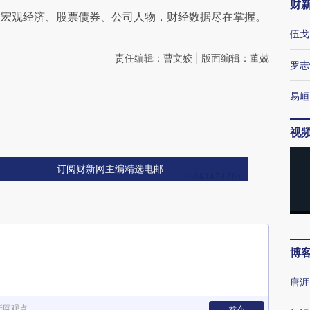
财
阅宏观经济、股票债券、公司人物，财经数据尽在掌握。
伍戈
责任编辑：曹文姣 | 版面编辑：董兢
罗志
易峘
视
订阅财新网主编精选电邮
博
唐涯
新网观点
发布