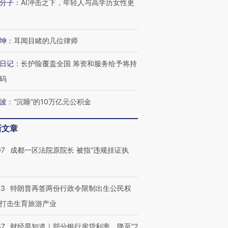
分子
：
AI冲击之下，年轻人与高学历女性更
坤
：
耳闻目睹的几位律师
日记
：
长护险覆盖全国 筹资和服务给予将持
码
OX的吸金
马航飞行员跨国走私7万
视线｜被称为“蟑螂”的印
波
：
“沉睡”的10万亿元公积金
让中产们甘
粒摇头丸 尿检体内含3种
度Z世代 用街头抗争将教
秘鲁纳斯
”？
毒品
育部长拱下台
13人遇难
新文章
07
成都一区法院原院长 被指“违规挂证执
进第四届链博
【商旅对话】华住集团
技“链”接产
【特别呈现】寻找100种
CFO：不靠规模取胜，华
【特别呈
43
特朗普再签两份行政令限制出生公民权
有意思的生活方式·第三对
住三大增长引擎是什么？
有意思的
打击生育旅游产业
37
财经早知道｜部分银行房贷利率，降至“2