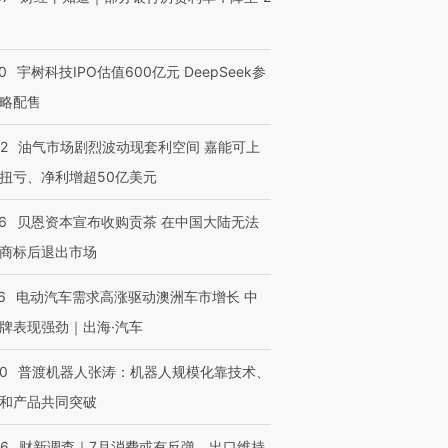
0
宇树科技IPO估值600亿元 DeepSeek参
略配售
22
油气市场剧烈波动现套利空间 嘉能可上
扭亏、净利增超50亿美元
6
贝恩资本宣布收购贡茶 在中国大陆无法
商标后退出市场
6
电动汽车需求高涨驱动澳洲车市增长 中
牌表现强劲｜出海·汽车
00
普渡机器人张涛：机器人规模化靠技术、
和产品共同突破
56
财新调查｜7月消费或有反弹、出口维持