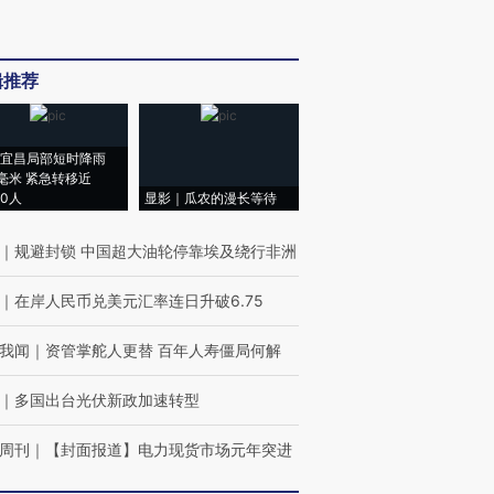
辑推荐
宜昌局部短时降雨
8毫米 紧急转移近
00人
显影｜瓜农的漫长等待
｜
规避封锁 中国超大油轮停靠埃及绕行非洲
｜
在岸人民币兑美元汇率连日升破6.75
我闻
｜
资管掌舵人更替 百年人寿僵局何解
｜
多国出台光伏新政加速转型
周刊
｜
【封面报道】电力现货市场元年突进