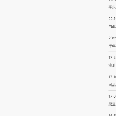
字头
22:1
与战
20:
半年
17:2
注册
17:1
国品
17:
渠道
16: