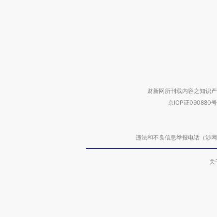
财新网所刊载内容之知识产
京ICP证090880号
违法和不良信息举报电话（涉网络暴力有
关