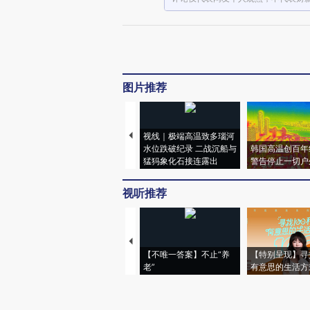
图片推荐
视线｜极端高温致多瑙河
水位跌破纪录 二战沉船与
韩国高温创百年
猛犸象化石接连露出
警告停止一切户
视听推荐
【不唯一答案】不止“养
【特别呈现】寻
老”
有意思的生活方