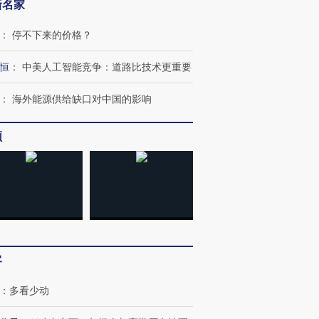
新名家
：
停不下来的价格？
恒
：
中美人工智能竞争：道路比技术更重要
：
海外能源供给缺口对中国的影响
频
客
：
多看少动