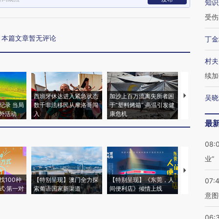
知识
受伤
本篇文章暂无评论
丁金
村夫
续加
西班牙休达进入紧急状态
加沙上百万流离失所者困
视线｜HYR
吴晓
纪录 当局
数千非法移民从摩洛哥闯
于“塑料烤箱” 高温引发健
术：是什么
外活动
入
康危机
心“花钱找虐
最
08:
业”
【推广】走
找100种
【特别呈现】澳门全力探
【特别呈现】《东莞，人
会，让数智科
07:
式·第一对
索葡语国家新渠道
间便利店》倾情上线
业
意图
06: