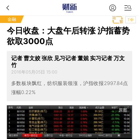
金融
T中
今日收盘：大盘午后转涨 沪指蓄势
欲取3000点
记者 曹文姣 张欣 见习记者 董兢 实习记者 万文
竹
2016年05月05日 15:00
多数板块飘红，纺织服装领涨，沪指收报2997.84点
涨幅0.22%
原图