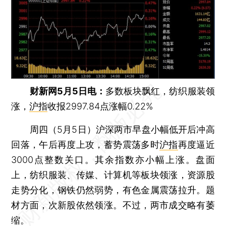
财新网5月5日电：
多数板块飘红，纺织服装领
涨，
沪指
收报2997.84点涨幅0.22%
周四（5月5日）沪深两市早盘小幅低开后冲高
回落，午后再度上攻，蓄势震荡多时
沪指
再度逼近
3000点整数关口。其余指数亦小幅上涨。盘面
上，纺织服装、传媒、计算机等板块领涨，资源股
走势分化，钢铁仍然弱势，有色金属震荡拉升。题
材方面，次新股依然领涨。不过，两市成交略有萎
缩。