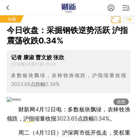
金融
T中
今日收盘：采掘钢铁逆势活跃 沪指
震荡收跌0.34%
记者 康淑 曹文姣 张欣
2016年04月12日 15:00
多数板块飘绿，农林牧渔领跌，沪指缩量收报
3023.65点跌幅0.34%
原图
财新网4月12日电：多数板块飘绿，农林牧渔
领跌，
沪指
缩量收报3023.65点跌幅0.34%。
周二（4月12日）沪深两市低开低走，受权重