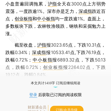
小盘普遍回调拖累，
沪指
全天在3000点上方弱势
震荡，一度跌逾1%。深市亦是乏力，
深成指
跌近百
点，
创业板指
和
中小板指
均一度跌逾1%。盘面上，
多数板块下跌，农林牧渔领跌，钢铁和采掘勉力上
涨。
截至收盘，
沪指
报3023.65点，下跌10.31点，
跌幅0.34%；
深成指
报10533.41点,下跌76.19点，
跌幅0.72%；
中小板指
报6893.32点，下跌50.13
点，跌幅0.72%；
创业板指
报2264.02点，下跌
19.12点，跌幅0.84%。
本文共计1410字 订阅后继续阅读
登录
后获取已订阅的阅读权限
财新通会员
订阅/会员升级