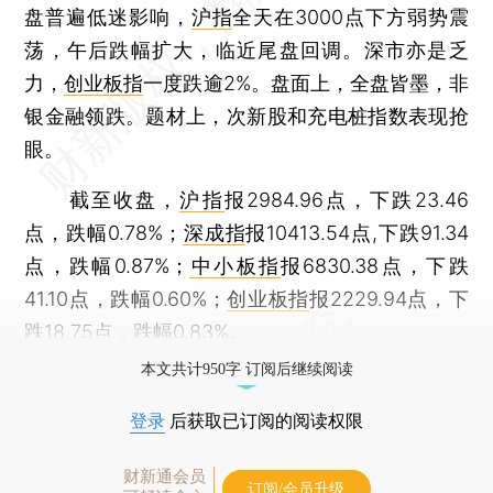
盘普遍低迷影响，
沪指
全天在3000点下方弱势震
荡，午后跌幅扩大，临近尾盘回调。深市亦是乏
力，
创业板指
一度跌逾2%。盘面上，全盘皆墨，非
银金融领跌。题材上，次新股和充电桩指数表现抢
眼。
截至收盘，
沪指
报2984.96点，下跌23.46
点，跌幅0.78%；
深成指
报10413.54点,下跌91.34
点，跌幅0.87%；
中小板指
报6830.38点，下跌
41.10点，跌幅0.60%；
创业板指
报2229.94点，下
跌18.75点，跌幅0.83%。
本文共计950字 订阅后继续阅读
登录
后获取已订阅的阅读权限
财新通会员
订阅/会员升级