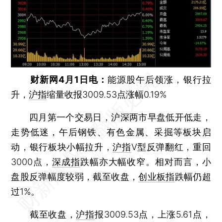
财新网4月1日电：
能源股午后领涨，银行拉
升，
沪指
缩量收报3009.53点涨幅0.19%
四月第一个交易日，沪深两市早盘低开低走，
走势低迷，午后钢铁、有色金属、采掘等板块启
动，银行板块小幅拉升，
沪指
V型反弹翻红，重回
3000点，
深成指
跌幅亦大幅收窄。相对而言，小
盘股反弹幅度较弱，截至收盘，
创业板指
跌幅仍超
过1%。
截至收盘，
沪指
报3009.53点，上涨5.61点，