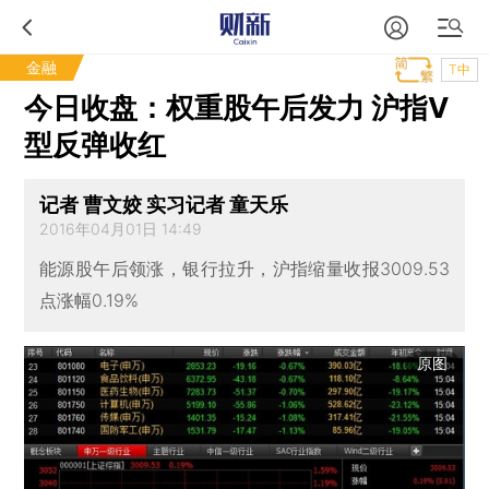
金融
T中
今日收盘：权重股午后发力 沪指V
型反弹收红
记者 曹文姣 实习记者 童天乐
2016年04月01日 14:49
能源股午后领涨，银行拉升，沪指缩量收报3009.53
点涨幅0.19%
原图