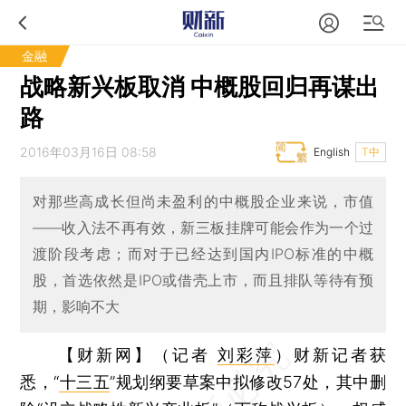
金融
战略新兴板取消 中概股回归再谋出
路
2016年03月16日 08:58
English
T中
对那些高成长但尚未盈利的中概股企业来说，市值
——收入法不再有效，新三板挂牌可能会作为一个过
渡阶段考虑；而对于已经达到国内IPO标准的中概
股，首选依然是IPO或借壳上市，而且排队等待有预
期，影响不大
【财新网】（记者
刘彩萍
）
财新记者获
悉，“
十三五
”规划纲要草案中拟修改57处，其中删