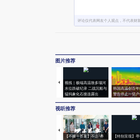
评论仅代表网友个人观点，不代表财
图片推荐
视线｜极端高温致多瑙河
水位跌破纪录 二战沉船与
韩国高温创百年
猛犸象化石接连露出
警告停止一切户
视听推荐
【不唯一答案】不止“养
【特别呈现】寻