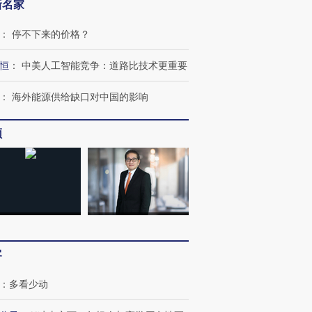
新名家
：
停不下来的价格？
恒
：
中美人工智能竞争：道路比技术更重要
：
海外能源供给缺口对中国的影响
频
客
：
多看少动