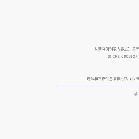
财新网所刊载内容之知识产
京ICP证090880号
违法和不良信息举报电话（涉网络暴力有
关