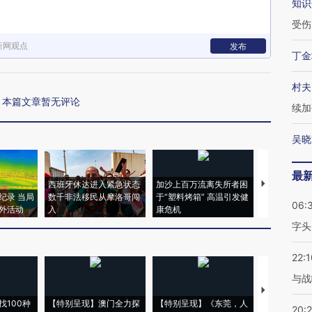
知识
受伤
新网观点
发布
丁金
村夫
本篇文章暂无评论
续加
吴晓
最
西班牙休达进入紧急状态
加沙上百万流离失所者困
视线｜HYR
纪录 当局
数千非法移民从摩洛哥闯
于“塑料烤箱” 高温引发健
术：是什么
06:
外活动
入
康危机
心“花钱找虐
字头
22:1
与战
【推广】走
找100种
【特别呈现】澳门全力探
【特别呈现】《东莞，人
会，让数智科
20: