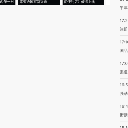
式·第一对
索葡语国家新渠道
间便利店》倾情上线
业
半年
17:2
注册
17:1
国品
17:
渠道
16:
强劲
16:
衔接
15:1