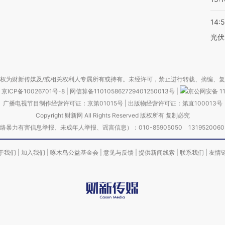
14:
光伏
权为财新传媒及/或相关权利人专属所有或持有。未经许可，禁止进行转载、摘编、
京ICP备10026701号-8
|
网信算备110105862729401250013号
|
京公网安备 11
广播电视节目制作经营许可证：京第01015号
|
出版物经营许可证：第直100013号
Copyright 财新网 All Rights Reserved 版权所有 复制必究
害信息举报、未成年人举报、谣言信息）：010-85905050 13195200605 举报邮
于我们
|
加入我们
|
啄木鸟公益基金会
|
意见与反馈
|
提供新闻线索
|
联系我们
|
友情