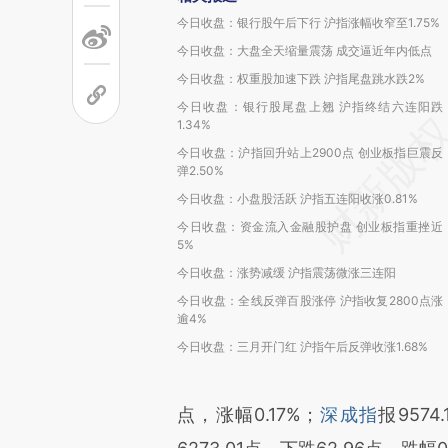
今日收盘：银行股午后下行 沪指涨幅收窄至1.75%
今日收盘：大盘全天缩量震荡 成交逼近年内低点
今日收盘：权重股加速下跌 沪指尾盘跳水跌2%
今日收盘：银行股尾盘上翘 沪指终结六连阳跌
1.34%
今日收盘：沪指回升站上2900点 创业板指巨震反
弹2.50%
今日收盘：小盘股活跃 沪指五连阳收涨0.81%
今日收盘：资金流入金融股护盘 创业板指重挫近
5%
今日收盘：涨势减缓 沪指震荡微涨三连阳
今日收盘：全线反弹百股涨停 沪指收复2800点涨
逾4%
今日收盘：三月开门红 沪指午后反弹收涨1.68%
点，涨幅0.17%；
深成指
报9574