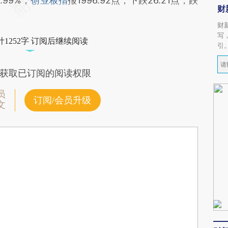
.99%；
创业板指
报1996.92点，下跌26.21点，跌
财
财
写
1252字 订阅后继续阅读
引
获取已订阅的阅读权限
员
订阅/会员升级
文