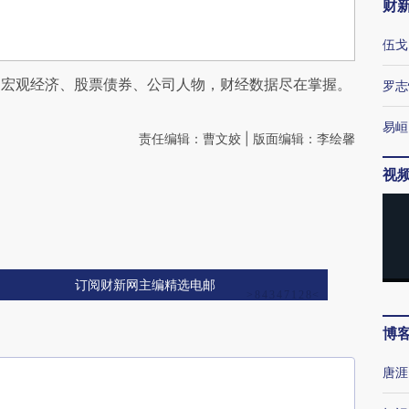
财
伍戈
阅宏观经济、股票债券、公司人物，财经数据尽在掌握。
罗志
易峘
责任编辑：曹文姣 | 版面编辑：李绘馨
视
订阅财新网主编精选电邮
博
唐涯