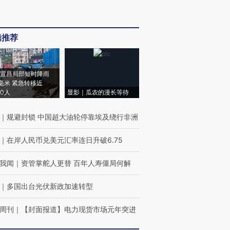
辑推荐
宜昌局部短时降雨
8毫米 紧急转移近
00人
显影｜瓜农的漫长等待
｜
规避封锁 中国超大油轮停靠埃及绕行非洲
｜
在岸人民币兑美元汇率连日升破6.75
我闻
｜
资管掌舵人更替 百年人寿僵局何解
｜
多国出台光伏新政加速转型
周刊
｜
【封面报道】电力现货市场元年突进