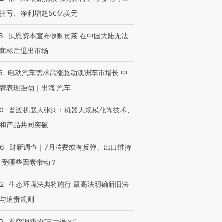
有意思的生活方式·第三对
住三大增长引擎是什么？
有意思的
扭亏、净利增超50亿美元
6
贝恩资本宣布收购贡茶 在中国大陆无法
商标后退出市场
6
电动汽车需求高涨驱动澳洲车市增长 中
牌表现强劲｜出海·汽车
00
普渡机器人张涛：机器人规模化靠技术、
和产品共同突破
56
财新调查｜7月消费或有反弹、出口维持
 受哪些因素带动？
42
生态环境法典将施行 最高法明确新旧法
与追责规则
0
看空消费的“三大误区”