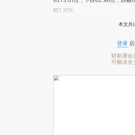
6273.01点，下跌62.96点，跌幅0
幅1.30%。
本文共计
登录
后
财新通会
可畅读全