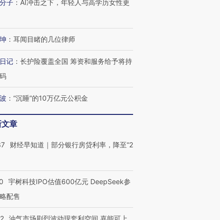
分子
：
AI冲击之下，年轻人与高学历女性更
坤
：
耳闻目睹的几位律师
日记
：
长护险覆盖全国 筹资和服务给予将持
码
波
：
“沉睡”的10万亿元公积金
新文章
OX的吸金
马航飞行员跨国走私7万
视线｜被称为“蟑螂”的印
让中产们甘
粒摇头丸 尿检体内含3种
度Z世代 用街头抗争将教
秘鲁纳斯
37
财经早知道｜部分银行房贷利率，降至“2
”？
毒品
育部长拱下台
13人遇难
0
宇树科技IPO估值600亿元 DeepSeek参
略配售
进第四届链博
【商旅对话】华住集团
技“链”接产
【特别呈现】寻找100种
CFO：不靠规模取胜，华
【特别呈
22
油气市场剧烈波动现套利空间 嘉能可上