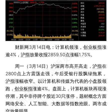
财新网3月14日电：计算机领涨，
创业板指
涨
逾4%，
沪指
放量收报2859.50点涨幅1.75%。
周一（3月14日）沪深两市高开高走，
沪指
在
2800点上方震荡走强，午后受银行股飘绿拖累，
沪指
涨幅收窄。以计算机和传媒为代表的小盘股领
跑，
创业板指
涨逾4%。盘面上，计算机板块再现涨
停潮，其中非停牌个股近30只涨停，题材概念方面
网络安全、人工智能、大数据等指数抢眼。两市成
交放量明显。