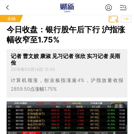
金融
T中
今日收盘：银行股午后下行 沪指涨
幅收窄至1.75%
记者 曹文姣 康淑 见习记者 张欣 实习记者 吴雨
俭
2016年03月14日 15:00
计算机领涨，创业板指涨逾4%，沪指放量收报
2859.50点涨幅1.75%
原图