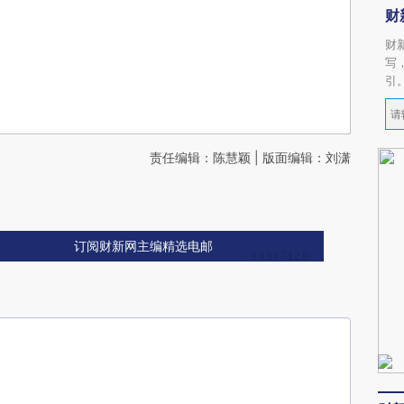
财
财
写
引
责任编辑：陈慧颖 | 版面编辑：刘潇
订阅财新网主编精选电邮