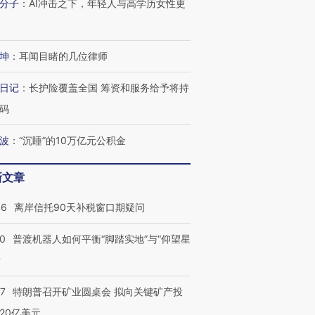
分子
：
AI冲击之下，年轻人与高学历女性更
坤
：
耳闻目睹的几位律师
日记
：
长护险覆盖全国 筹资和服务给予将持
码
波
：
“沉睡”的10万亿元公积金
新文章
46
离岸信托90天补税窗口期疑问
00
普渡机器人如何平衡“脚踏实地”与“仰望星
？
57
特朗普召开矿业圆桌会 拟向关键矿产投
20亿美元