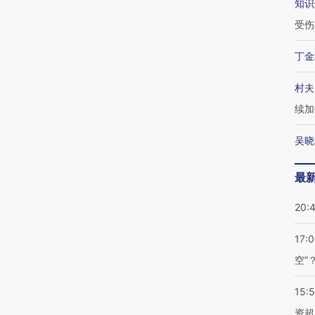
知识
受伤
丁金
村夫
续加
吴晓
最
20:
17:
空”
15:
资超