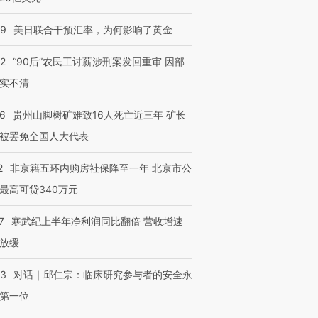
09
美日联合干预汇率，为何影响了黄金
32
“90后”农民工讨薪涉刑案发回重审 因部
实不清
36
贵州山脚树矿难致16人死亡近三年 矿长
被罢免全国人大代表
2
非京籍五环内购房社保降至一年 北京市公
最高可贷340万元
7
寒武纪上半年净利润同比翻倍 营收增速
放缓
53
对话｜邱仁宗：临床研究参与者的安全永
第一位