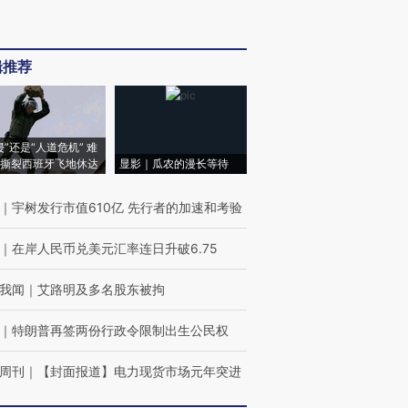
辑推荐
侵”还是“人道危机” 难
撕裂西班牙飞地休达
显影｜瓜农的漫长等待
｜
宇树发行市值610亿 先行者的加速和考验
｜
在岸人民币兑美元汇率连日升破6.75
我闻
｜
艾路明及多名股东被拘
｜
特朗普再签两份行政令限制出生公民权
周刊
｜
【封面报道】电力现货市场元年突进