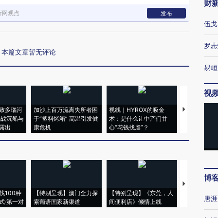
财
新网观点
发布
伍戈
罗志
本篇文章暂无评论
易峘
视
致多瑙河
加沙上百万流离失所者困
视线｜HYROX的吸金
马航飞行员
二战沉船与
于“塑料烤箱” 高温引发健
术：是什么让中产们甘
粒摇头丸 尿
露出
康危机
心“花钱找虐”？
毒品
博
【推广】走
找100种
【特别呈现】澳门全力探
【特别呈现】《东莞，人
会，让数智科
唐涯
式·第一对
索葡语国家新渠道
间便利店》倾情上线
业