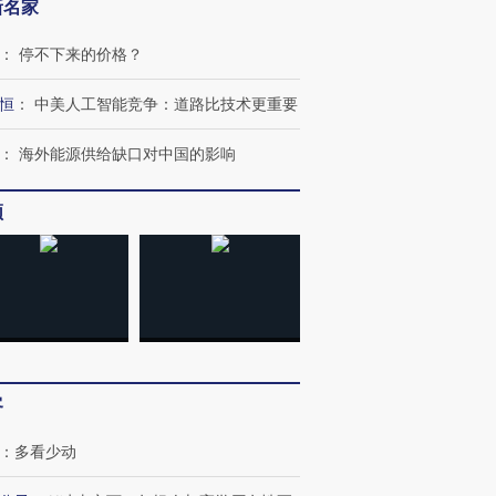
新名家
：
停不下来的价格？
恒
：
中美人工智能竞争：道路比技术更重要
：
海外能源供给缺口对中国的影响
频
跨国走私7万
视线｜被称为“蟑螂”的印
视线｜“入侵”还是“人道危
检体内含3种
度Z世代 用街头抗争将教
机”？难民潮撕裂西班牙
秘鲁纳斯
育部长拱下台
飞地休达
13人遇难
客
进第四届链博
【商旅对话】华住集团
技“链”接产
【特别呈现】寻找100种
CFO：不靠规模取胜，华
【特别呈
：
多看少动
有意思的生活方式·第三对
住三大增长引擎是什么？
有意思的