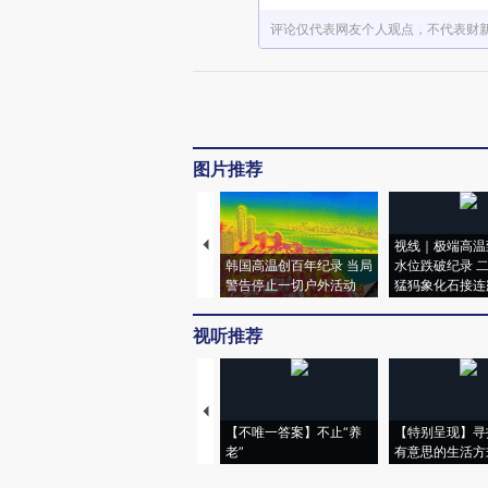
评论仅代表网友个人观点，不代表财
图片推荐
视线｜极端高温
韩国高温创百年纪录 当局
水位跌破纪录 
警告停止一切户外活动
猛犸象化石接连
视听推荐
【不唯一答案】不止“养
【特别呈现】寻
老”
有意思的生活方