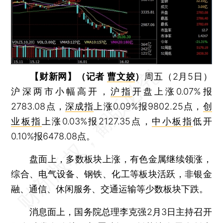
【财新网】（记者
曹文姣
）
周五（2月5日）
沪深两市小幅高开，
沪指
开盘上涨0.07%报
2783.08点，
深成指
上涨0.09%报9802.25点，
创
业板指
上涨0.03%报2127.35点，
中小板指
低开
0.10%报6478.08点。
盘面上，多数板块上涨，有色金属继续领涨，
综合、电气设备、钢铁、化工等板块活跃，非银金
融、通信、休闲服务、交通运输等少数板块下跌。
消息面上，国务院总理李克强2月3日主持召开