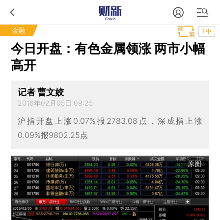
金融
T中
今日开盘：有色金属领涨 两市小幅
高开
记者 曹文姣
2016年02月05日 09:25
沪指开盘上涨0.07%报2783.08点，深成指上涨
0.09%报9802.25点
原图