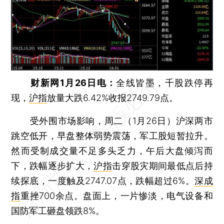
财新网1月26日电：
全线皆墨，千股跌停再
现，
沪指
放量大跌6.42%收报2749.79点。
受外围市场影响，周二（1月26日）沪深两市
跳空低开，早盘整体弱势震荡，军工股短暂拉升。
然而受制成交量不足多头乏力，午后大盘倾泻而
下，跌幅逐步扩大，
沪指
击穿股灾期间最低点后持
续探底，一度触及2747.07点，跌幅超过6%。
深成
指
重挫700余点。盘面上，一片惨淡，电气设备和
国防军工砸盘领跌8%。