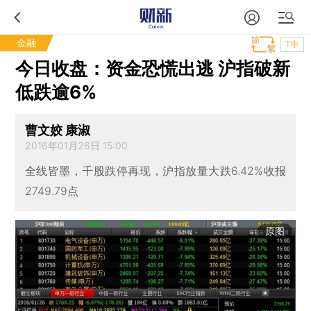
金融
T中
今日收盘：资金恐慌出逃 沪指破新
低跌逾6%
曹文姣 康淑
2016年01月26日 15:00
全线皆墨，千股跌停再现，沪指放量大跌6.42%收报
2749.79点
原图