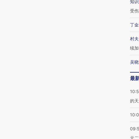
知识
受伤
丁金
村夫
续加
吴晓
最
10:
的天
10:
09:
元二