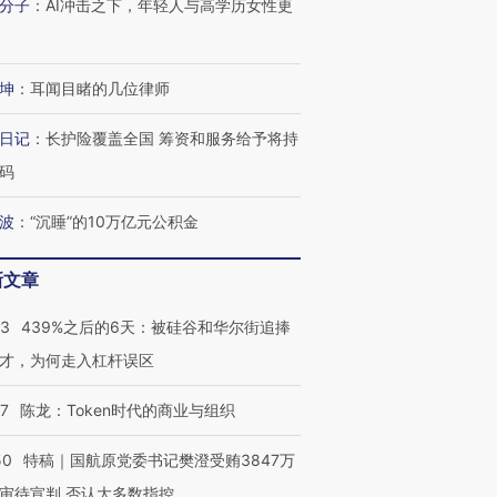
分子
：
AI冲击之下，年轻人与高学历女性更
坤
：
耳闻目睹的几位律师
日记
：
长护险覆盖全国 筹资和服务给予将持
码
波
：
“沉睡”的10万亿元公积金
新文章
53
439%之后的6天：被硅谷和华尔街追捧
才，为何走入杠杆误区
07
陈龙：Token时代的商业与组织
50
特稿｜国航原党委书记樊澄受贿3847万
审待宣判 否认大多数指控