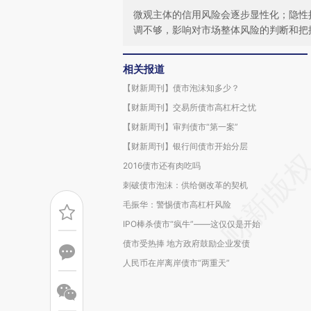
微观主体的信用风险会逐步显性化；隐性
调不够，影响对市场整体风险的判断和把
相关报道
【财新周刊】债市泡沫知多少？
【财新周刊】交易所债市高杠杆之忧
【财新周刊】审判债市“第一案”
【财新周刊】银行间债市开始分层
2016债市还有肉吃吗
刺破债市泡沫：供给侧改革的契机
毛振华：警惕债市高杠杆风险
IPO棒杀债市“疯牛”——这仅仅是开始
债市受热捧 地方政府鼓励企业发债
人民币在岸离岸债市“两重天”