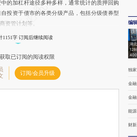
资中的加杠杆途径多种多样，通常统计的质押回购
来自投资于债市的各类分级产品，包括分级债券型
编
商资管计划等。
1151字 订阅后继续阅读
湖北
12
40
获取已订阅的阅读权限
员
独家
订阅/会员升级
文
金融
金融
能源
财新