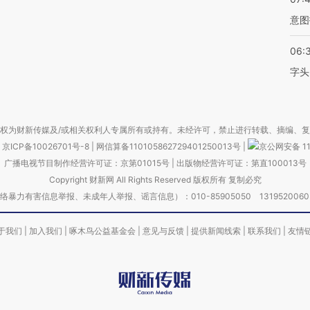
意图
06:
字头
权为财新传媒及/或相关权利人专属所有或持有。未经许可，禁止进行转载、摘编、
京ICP备10026701号-8
|
网信算备110105862729401250013号
|
京公网安备 11
广播电视节目制作经营许可证：京第01015号
|
出版物经营许可证：第直100013号
Copyright 财新网 All Rights Reserved 版权所有 复制必究
害信息举报、未成年人举报、谣言信息）：010-85905050 13195200605 举报邮
于我们
|
加入我们
|
啄木鸟公益基金会
|
意见与反馈
|
提供新闻线索
|
联系我们
|
友情