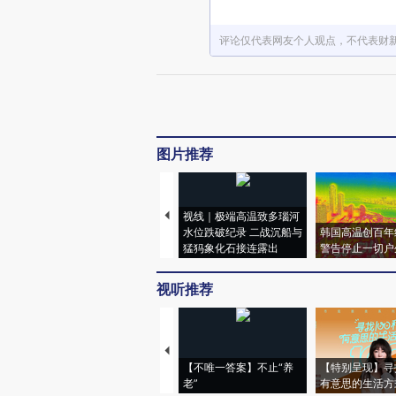
评论仅代表网友个人观点，不代表财
图片推荐
视线｜极端高温致多瑙河
水位跌破纪录 二战沉船与
韩国高温创百年
猛犸象化石接连露出
警告停止一切户
视听推荐
【不唯一答案】不止“养
【特别呈现】寻
老”
有意思的生活方