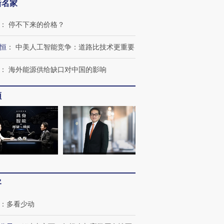
新名家
：
停不下来的价格？
恒
：
中美人工智能竞争：道路比技术更重要
：
海外能源供给缺口对中国的影响
频
OX的吸金
马航飞行员跨国走私7万
视线｜被称为“蟑螂”的印
让中产们甘
粒摇头丸 尿检体内含3种
度Z世代 用街头抗争将教
秘鲁纳斯
”？
毒品
育部长拱下台
13人遇难
客
进第四届链博
【商旅对话】华住集团
：
多看少动
技“链”接产
【特别呈现】寻找100种
CFO：不靠规模取胜，华
【特别呈
有意思的生活方式·第三对
住三大增长引擎是什么？
有意思的