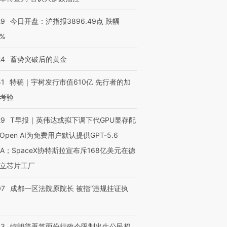
29
今日开盘：沪指报3896.49点 跌幅
0%
24
蓄势突破后的黄金
51
特稿｜宇树发行市值610亿 先行者的加
考验
29
T早报｜英伟达或拟下调下代GPU显存配
Open AI为免费用户默认提供GPT-5.6
NA；SpaceX协特斯拉宣布斥168亿美元在德
立芯片工厂
07
成都一区法院原院长 被指“违规挂证执
43
特朗普再签两份行政令限制出生公民权