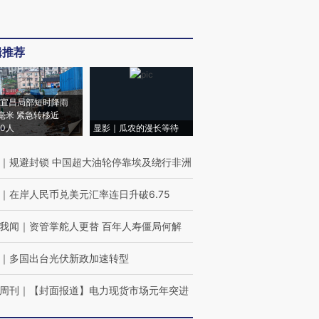
辑推荐
宜昌局部短时降雨
8毫米 紧急转移近
00人
显影｜瓜农的漫长等待
｜
规避封锁 中国超大油轮停靠埃及绕行非洲
｜
在岸人民币兑美元汇率连日升破6.75
我闻
｜
资管掌舵人更替 百年人寿僵局何解
｜
多国出台光伏新政加速转型
周刊
｜
【封面报道】电力现货市场元年突进