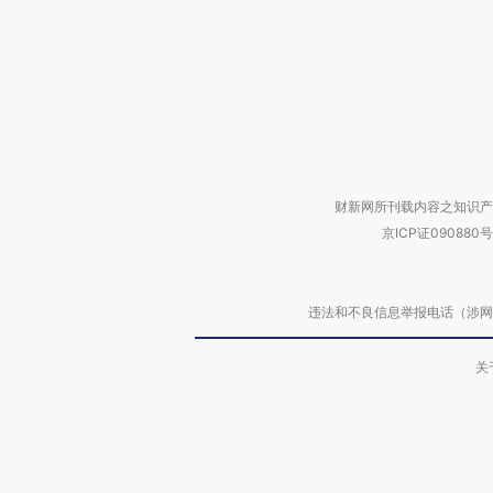
财新网所刊载内容之知识产
京ICP证090880号
违法和不良信息举报电话（涉网络暴力有
关