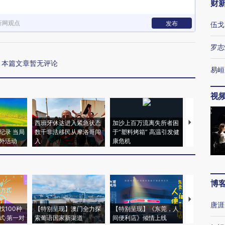
财
新网观点
发布
伍戈
罗志
本篇文章暂无评论
易峘
视
西班牙休达进入紧急状态
加沙上百万流离失所者困
视线｜HYR
纪录 当局
数千非法移民从摩洛哥闯
于“塑料烤箱” 高温引发健
术：是什么
外活动
入
康危机
心“花钱找虐
博
【推广】走
唐涯
找100种
【特别呈现】澳门全力探
【特别呈现】《东莞，人
会，让数智科
式·第一对
索葡语国家新渠道
间便利店》倾情上线
业