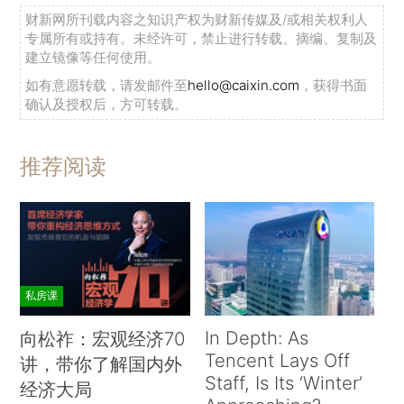
财新网所刊载内容之知识产权为财新传媒及/或相关权利人
专属所有或持有。未经许可，禁止进行转载、摘编、复制及
建立镜像等任何使用。
如有意愿转载，请发邮件至
hello@caixin.com
，获得书面
确认及授权后，方可转载。
推荐阅读
私房课
In Depth: As
向松祚：宏观经济70
Tencent Lays Off
讲，带你了解国内外
Staff, Is Its ‘Winter’
经济大局