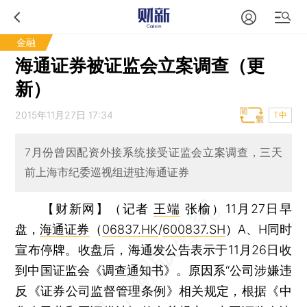
金融
海通证券被证监会立案调查（更
新）
2015年11月27日 17:34
T中
7月份曾因配资外接系统接受证监会立案调查，三天
前上海市纪委巡视组进驻海通证券
【财新网】（记者
王端
张榆）
11月27日早
盘，
海通证券
（
06837.HK
/
600837.SH
）A、H同时
宣布停牌。收盘后，海通发公告表示于11月26日收
到中国证监会《调查通知书》。原因系“公司涉嫌违
反《证券公司监督管理条例》相关规定，根据《中