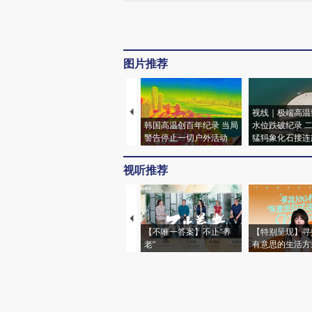
图片推荐
视线｜极端高温
韩国高温创百年纪录 当局
水位跌破纪录 
警告停止一切户外活动
猛犸象化石接连
视听推荐
【不唯一答案】不止“养
【特别呈现】寻
老”
有意思的生活方