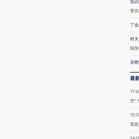
知识
受伤
丁金
村夫
续加
吴晓
最
17:
空”
15:
资超
14: