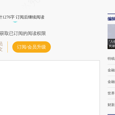
1276字 订阅后继续阅读
编
获取已订阅的阅读权限
“入
员
民潮
订阅/会员升级
文
特稿
金融
金融
世界
财新