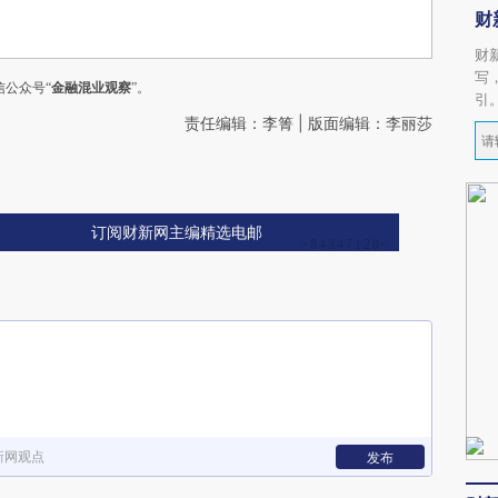
财
财
写
公众号“
金融混业观察
”。
引
责任编辑：李箐 | 版面编辑：李丽莎
订阅财新网主编精选电邮
新网观点
发布