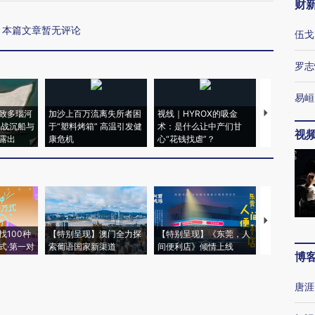
财
本篇文章暂无评论
伍戈
罗志
易峘
致多瑙河
加沙上百万流离失所者困
视线｜HYROX的吸金
马航飞行员
二战沉船与
于“塑料烤箱” 高温引发健
术：是什么让中产们甘
粒摇头丸 尿
视
露出
康危机
心“花钱找虐”？
毒品
【推广】走
找100种
【特别呈现】澳门全力探
【特别呈现】《东莞，人
会，让数智科
式·第一对
索葡语国家新渠道
间便利店》倾情上线
业
博
唐涯