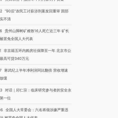
32
“90后”农民工讨薪涉刑案发回重审 因部
实不清
36
贵州山脚树矿难致16人死亡近三年 矿长
被罢免全国人大代表
2
非京籍五环内购房社保降至一年 北京市公
最高可贷340万元
7
寒武纪上半年净利润同比翻倍 营收增速
放缓
53
对话｜邱仁宗：临床研究参与者的安全永
第一位
06
全国人大常委会：六名将领涉嫌严重违
法 被罢免全国人大代表