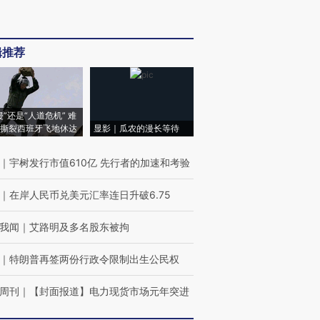
辑推荐
侵”还是“人道危机” 难
撕裂西班牙飞地休达
显影｜瓜农的漫长等待
｜
宇树发行市值610亿 先行者的加速和考验
｜
在岸人民币兑美元汇率连日升破6.75
我闻
｜
艾路明及多名股东被拘
｜
特朗普再签两份行政令限制出生公民权
周刊
｜
【封面报道】电力现货市场元年突进