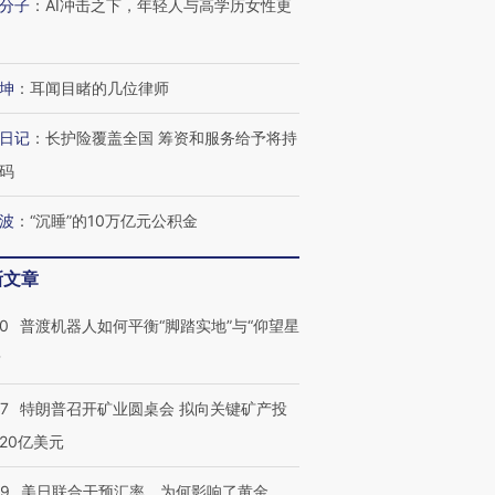
分子
：
AI冲击之下，年轻人与高学历女性更
坤
：
耳闻目睹的几位律师
日记
：
长护险覆盖全国 筹资和服务给予将持
码
波
：
“沉睡”的10万亿元公积金
新文章
00
普渡机器人如何平衡“脚踏实地”与“仰望星
？
57
特朗普召开矿业圆桌会 拟向关键矿产投
20亿美元
09
美日联合干预汇率，为何影响了黄金