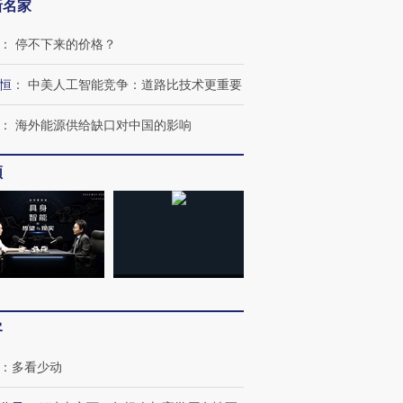
新名家
：
停不下来的价格？
恒
：
中美人工智能竞争：道路比技术更重要
：
海外能源供给缺口对中国的影响
跨国走私7万
视线｜被称为“蟑螂”的印
视线｜“入侵”还是“人道危
检体内含3种
度Z世代 用街头抗争将教
机”？难民潮撕裂西班牙
秘鲁纳斯
频
育部长拱下台
飞地休达
13人遇难
进第四届链博
【商旅对话】华住集团
技“链”接产
【特别呈现】寻找100种
CFO：不靠规模取胜，华
【特别呈
有意思的生活方式·第三对
住三大增长引擎是什么？
有意思的
客
：
多看少动