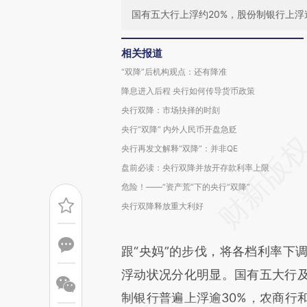
国有五大行上浮约20%，股份制银行上浮逾
相关报道
“双降”后机构观点：还有降准
降息进入后程 央行如何传导货币政策
央行双降：市场抉择的时刻
央行“双降” 内外人民币开盘急贬
央行再发文解释“双降”：并非QE
盘前必读：央行双降并放开存款利率上限
危险！——“资产荒”下的央行“双降”
央行双降释放重大利好
跟“央妈”的步伐，将各档利率下调
浮动状况分化明显。国有五大行及
制银行普遍上浮逾30%，农商行