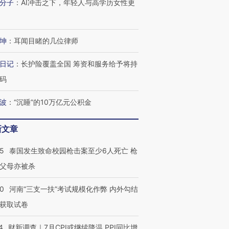
技“链”接产
分子
：
AI冲击之下，年轻人与高学历女性更
【特别呈现】寻找100种
CFO：不靠规模取胜，华
【特别呈
有意思的生活方式·第三对
住三大增长引擎是什么？
有意思的
坤
：
耳闻目睹的几位律师
日记
：
长护险覆盖全国 筹资和服务给予将持
码
波
：
“沉睡”的10万亿元公积金
新文章
45
泰国发生致命校园枪击案至少6人死亡 枪
父母亦被杀
40
河南“三支一扶”考试规模化作弊 内外勾结
获取试卷
4
财新调查｜7月CPI或继续降温 PPI同比增