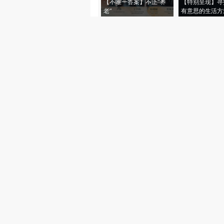
【不唯一答案】不止“养
【特别呈现】寻
老”
有意思的生活方