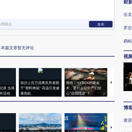
财
伍戈
新网观点
发布
罗志
易峘
本篇文章暂无评论
视
加沙上百万流离失所者困
视线｜HYROX的吸金
马航飞行员
纪录 当局
于“塑料烤箱” 高温引发健
术：是什么让中产们甘
粒摇头丸 尿
外活动
康危机
心“花钱找虐”？
毒品
博
唐涯
【推广】走