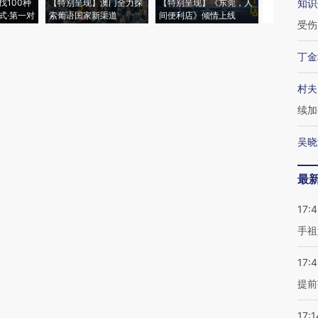
找100种
【特别呈现】澳门全力探
【特别呈现】《东莞，人
会，让数智科
知识
式·第一对
索葡语国家新渠道
间便利店》倾情上线
业
受伤
丁金
村夫
续加
吴晓
最
17:
手祖
17:
提前
17:1