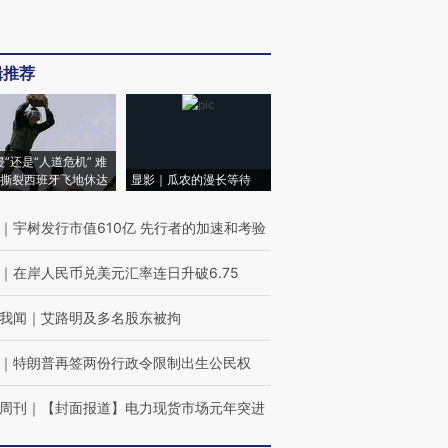
辑推荐
侵”还是“人道危机” 难
撕裂西班牙飞地休达
显影｜瓜农的漫长等待
｜
宇树发行市值610亿 先行者的加速和考验
｜
在岸人民币兑美元汇率连日升破6.75
我闻
｜
艾路明及多名股东被拘
｜
特朗普再签两份行政令限制出生公民权
周刊
｜
【封面报道】电力现货市场元年突进