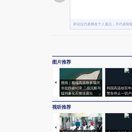
评论仅代表网友个人观点，不代表财
图片推荐
视线｜极端高温致多瑙河
水位跌破纪录 二战沉船与
韩国高温创百年
猛犸象化石接连露出
警告停止一切户
视听推荐