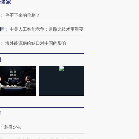
新名家
：
停不下来的价格？
恒
：
中美人工智能竞争：道路比技术更重要
：
海外能源供给缺口对中国的影响
频
跨国走私7万
视线｜被称为“蟑螂”的印
视线｜“入侵”还是“人道危
检体内含3种
度Z世代 用街头抗争将教
机”？难民潮撕裂西班牙
秘鲁纳斯
育部长拱下台
飞地休达
13人遇难
客
：
多看少动
进第四届链博
【商旅对话】华住集团