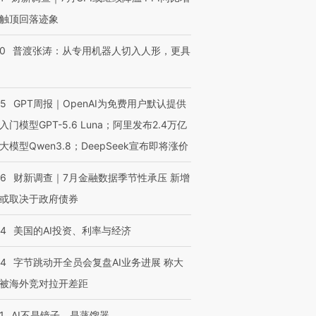
触顶回落迹象
00
普渡张涛：从专用机器人切入人形，更具
55
GPT周报｜OpenAI为免费用户默认提供
入门模型GPT-5.6 Luna；阿里发布2.4万亿
大模型Qwen3.8；DeepSeek宣布即将涨价
46
财新调查｜7月金融数据季节性承压 新增
或取决于政府债券
44
美国的AI投资、利率与经济
44
字节跳动开全员会复盘AI业务进展 称大
被海外竞对拉开差距
1
AI不是镜子，是蒸馏器