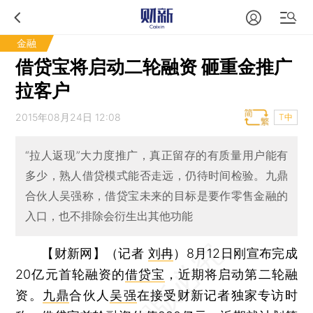
金融
借贷宝将启动二轮融资 砸重金推广
拉客户
2015年08月24日 12:08
T中
“拉人返现”大力度推广，真正留存的有质量用户能有
多少，熟人借贷模式能否走远，仍待时间检验。九鼎
合伙人吴强称，借贷宝未来的目标是要作零售金融的
入口，也不排除会衍生出其他功能
【财新网】（记者
刘冉
）
8月12日刚宣布完成
20亿元首轮融资的
借贷宝
，近期将启动第二轮融
资。
九鼎
合伙人
吴强
在接受财新记者独家专访时