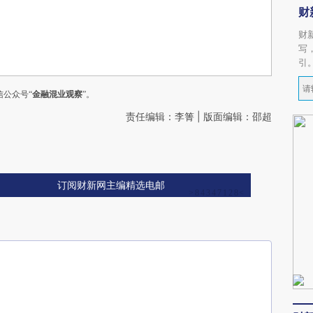
财
财
写
引
公众号“
金融混业观察
”。
责任编辑：李箐 | 版面编辑：邵超
订阅财新网主编精选电邮