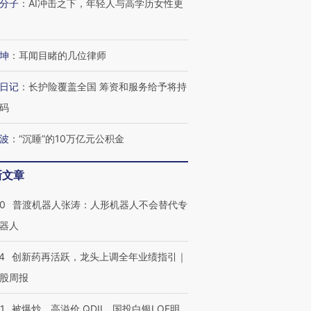
分子
：
AI冲击之下，年轻人与高学历女性更
坤
：
耳闻目睹的几位律师
日记
：
长护险覆盖全国 筹资和服务给予将持
码
波
：
“沉睡”的10万亿元公积金
新文章
00
普渡机器人张涛：人形机器人不会替代专
器人
4
创新药再活跃，龙头上调全年业绩指引｜
股周报
1
被爆炒、高溢价 QDII、国投白银LOF明