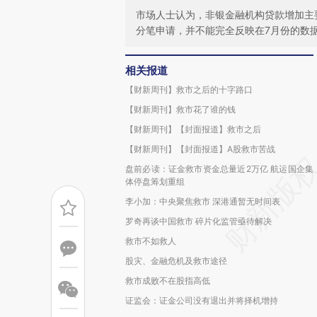
市场人士认为，非银金融机构贷款增加主
分笔申请，并不能完全反映在7月份的数
相关报道
【财新周刊】救市之后的十字路口
【财新周刊】救市花了谁的钱
【财新周刊】【封面报道】救市之后
【财新周刊】【封面报道】A股救市苦战
盘前必读：证金救市资金总量近2万亿 航运国企集
体停盘筹划重组
李小加：中央聚焦救市 深港通暂无时间表
罗奇再谈中国救市 碎片化监管亟待解决
救市不如救人
股灾、金融危机及救市途径
救市成败不在股指高低
证监会：证金公司没有退出并将择机增持