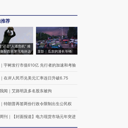
辑推荐
侵”还是“人道危机” 难
撕裂西班牙飞地休达
显影｜瓜农的漫长等待
｜
宇树发行市值610亿 先行者的加速和考验
｜
在岸人民币兑美元汇率连日升破6.75
我闻
｜
艾路明及多名股东被拘
｜
特朗普再签两份行政令限制出生公民权
周刊
｜
【封面报道】电力现货市场元年突进