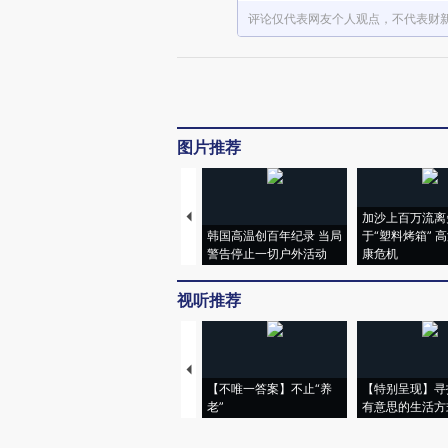
评论仅代表网友个人观点，不代表财
图片推荐
加沙上百万流离
韩国高温创百年纪录 当局
于“塑料烤箱” 
警告停止一切户外活动
康危机
视听推荐
【不唯一答案】不止“养
【特别呈现】寻
老”
有意思的生活方