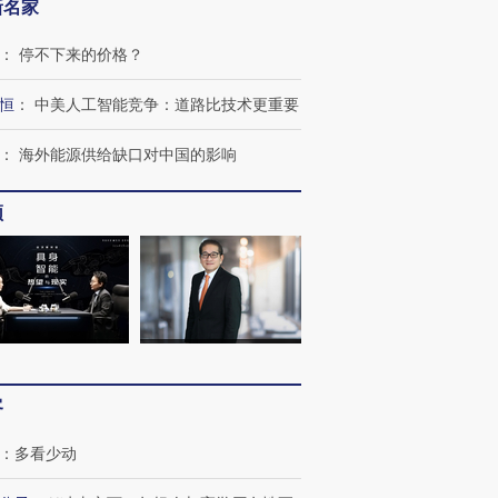
新名家
：
停不下来的价格？
恒
：
中美人工智能竞争：道路比技术更重要
：
海外能源供给缺口对中国的影响
频
”还是“人道危
湖北宜昌局部短时降雨
哈尔滨遭遇短时极端强降
撕裂西班牙
128毫米 紧急转移近
雨 3小时累计雨量超80毫
秘鲁纳斯
4000人
米
13人遇难
客
进第四届链博
【商旅对话】华住集团
技“链”接产
【特别呈现】寻找100种
CFO：不靠规模取胜，华
【特别呈
：
多看少动
有意思的生活方式·第三对
住三大增长引擎是什么？
有意思的