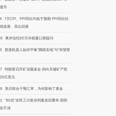
退市
4
7月CPI、PPI同比均低于预期 PPI同比结
续改善、高位回落
46
离岸信托90天补税窗口期疑问
00
普渡机器人如何平衡“脚踏实地”与“仰望星
？
57
特朗普召开矿业圆桌会 拟向关键矿产投
20亿美元
09
美日联合干预汇率，为何影响了黄金
32
“90后”农民工讨薪涉刑案发回重审 因部
实不清