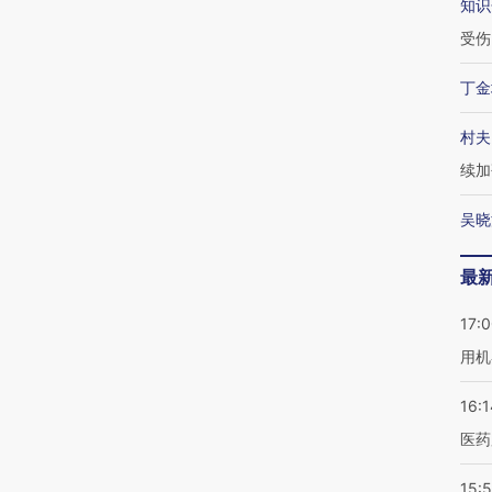
知识
受伤
丁金
村夫
续加
吴晓
最
17:
用机
16:1
医药
15:5