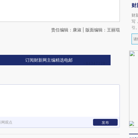
财
财
写
引
责任编辑：康淑 | 版面编辑：王丽琨
订阅财新网主编精选电邮
新网观点
发布