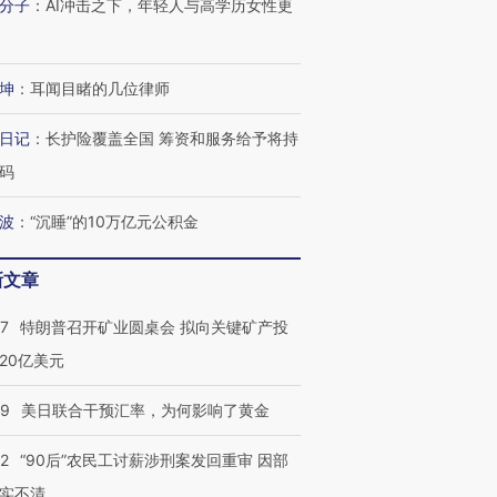
分子
：
AI冲击之下，年轻人与高学历女性更
坤
：
耳闻目睹的几位律师
日记
：
长护险覆盖全国 筹资和服务给予将持
码
波
：
“沉睡”的10万亿元公积金
新文章
57
特朗普召开矿业圆桌会 拟向关键矿产投
20亿美元
09
美日联合干预汇率，为何影响了黄金
32
“90后”农民工讨薪涉刑案发回重审 因部
实不清