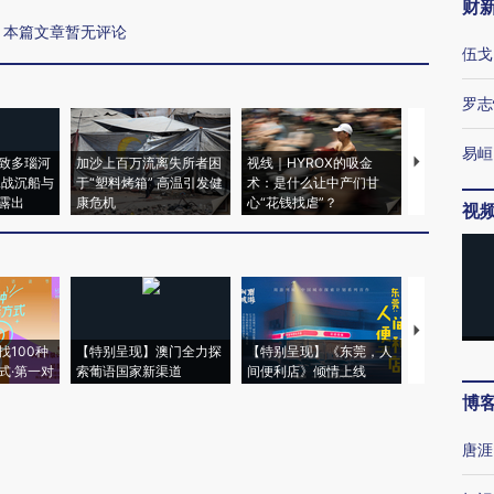
财
本篇文章暂无评论
伍戈
罗志
易峘
致多瑙河
加沙上百万流离失所者困
视线｜HYROX的吸金
马航飞行员
二战沉船与
于“塑料烤箱” 高温引发健
术：是什么让中产们甘
粒摇头丸 尿
露出
康危机
心“花钱找虐”？
毒品
视
【推广】走
找100种
【特别呈现】澳门全力探
【特别呈现】《东莞，人
会，让数智科
式·第一对
索葡语国家新渠道
间便利店》倾情上线
业
博
唐涯