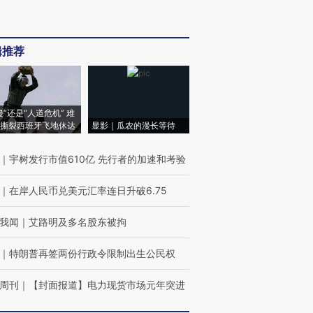
辑推荐
侵”还是“人道危机” 难
撕裂西班牙飞地休达
显影｜瓜农的漫长等待
｜
宇树发行市值610亿 先行者的加速和考验
｜
在岸人民币兑美元汇率连日升破6.75
我闻
｜
艾路明及多名股东被拘
｜
特朗普再签两份行政令限制出生公民权
周刊
｜
【封面报道】电力现货市场元年突进