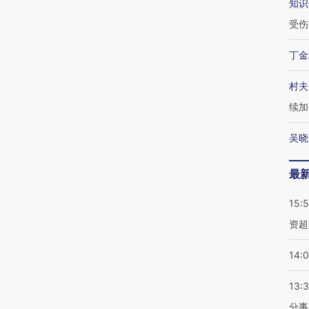
知识
受伤
丁金
村夫
续加
吴晓
最
15:
资超
14:
13:
分事