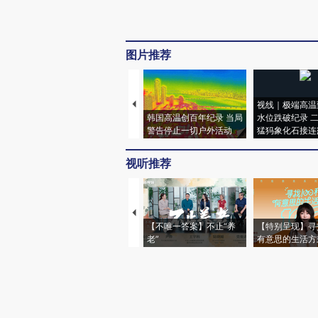
图片推荐
视线｜极端高温
韩国高温创百年纪录 当局
水位跌破纪录 
警告停止一切户外活动
猛犸象化石接连
视听推荐
【不唯一答案】不止“养
【特别呈现】寻
老”
有意思的生活方