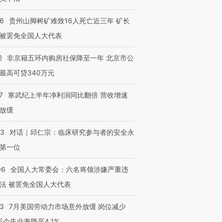
36
贵州山脚树矿难致16人死亡近三年 矿长
被罢免全国人大代表
2
非京籍五环内购房社保降至一年 北京市公
最高可贷340万元
7
寒武纪上半年净利润同比翻倍 营收增速
放缓
53
对话｜邱仁宗：临床研究参与者的安全永
第一位
06
全国人大常委会：六名将领涉嫌严重违
法 被罢免全国人大代表
43
7月美国劳动力市场意外放缓 岗位减少
3万个失业率降至4.1%