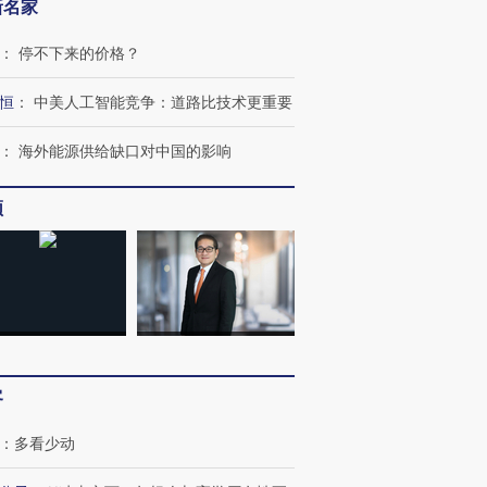
新名家
：
停不下来的价格？
恒
：
中美人工智能竞争：道路比技术更重要
：
海外能源供给缺口对中国的影响
跨国走私7万
视线｜被称为“蟑螂”的印
视线｜“入侵”还是“人道危
检体内含3种
度Z世代 用街头抗争将教
机”？难民潮撕裂西班牙
秘鲁纳斯
育部长拱下台
飞地休达
13人遇难
频
进第四届链博
【商旅对话】华住集团
技“链”接产
【特别呈现】寻找100种
CFO：不靠规模取胜，华
【特别呈
有意思的生活方式·第三对
住三大增长引擎是什么？
有意思的
客
：
多看少动