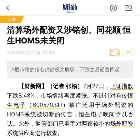
金融
清算场外配资又涉铭创、同花顺 恒
生HOMS未关闭
2015年07月27日 22:45
T中
A股市场的信心仍然极为脆弱，下跌之后谣言四起
【财新网】（记者 张榆）
7月27日，
上证指数
下跌8.48%，市场情绪再度紧张。不过针对有传
恒
生电子
（
600570.SH
）被广泛用于场外配资的
HOMS系统被切断的传言，恒生电子晚间予以否
认。此外，监管部门已着手对两家较小的
场外配资
系统供应商进行核查。