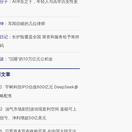
分子
：
AI冲击之下，年轻人与高学历女性更
坤
：
耳闻目睹的几位律师
日记
：
长护险覆盖全国 筹资和服务给予将持
码
波
：
“沉睡”的10万亿元公积金
新文章
0
宇树科技IPO估值600亿元 DeepSeek参
略配售
22
油气市场剧烈波动现套利空间 嘉能可上
扭亏、净利增超50亿美元
6
贝恩资本宣布收购贡茶 在中国大陆无法