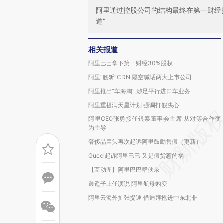
阿里通过控股公司的结构最终在第一财经持
道”
相关报道
阿里巴巴拿下第一财经30%股权
阿里“腰斩”CDN 隔空喊话两大上市公司
阿里推出“车海淘” 涉足平行进口车业务
阿里重提满天星计划 强调打假决心
阿里CEO张勇接任银泰董事会主席 从对等合作变
为主导
奢侈品巨头再次起诉阿里鼓励售假（更新）
Gucci起诉阿里巴巴 又是假货惹的祸
【互动图】阿里巴巴群侠录
逍遥子上任演说 阿里航母豹变
阿里云海外扩张提速 借迪拜抢进中东北非