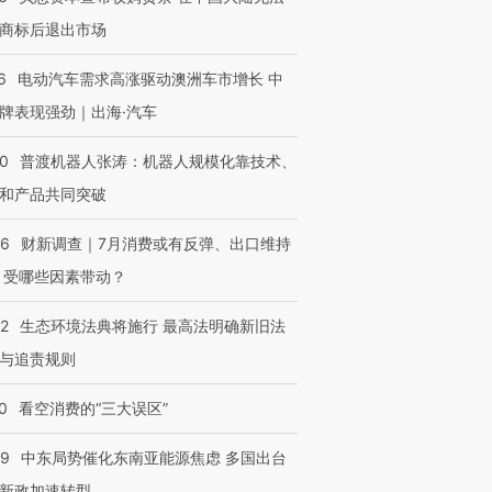
商标后退出市场
6
电动汽车需求高涨驱动澳洲车市增长 中
牌表现强劲｜出海·汽车
00
普渡机器人张涛：机器人规模化靠技术、
和产品共同突破
56
财新调查｜7月消费或有反弹、出口维持
 受哪些因素带动？
42
生态环境法典将施行 最高法明确新旧法
与追责规则
0
看空消费的“三大误区”
59
中东局势催化东南亚能源焦虑 多国出台
新政加速转型