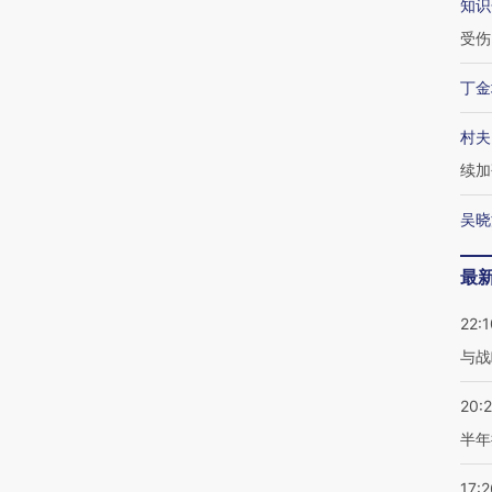
知识
受伤
丁金
村夫
续加
吴晓
最
22:1
与战
20:
半年
17:2