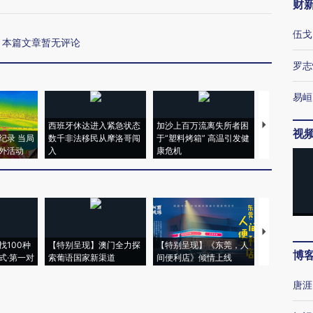
财
伍戈
本篇文章暂无评论
罗志
易峘
西班牙休达进入紧急状态
加沙上百万流离失所者困
视线｜HYR
视
纪录 当局
数千非法移民从摩洛哥闯
于“塑料烤箱” 高温引发健
术：是什么
外活动
入
康危机
心“花钱找虐
【推广】走
找100种
【特别呈现】澳门全力探
【特别呈现】《东莞，人
会，让数智科
博
式·第一对
索葡语国家新渠道
间便利店》倾情上线
业
唐涯