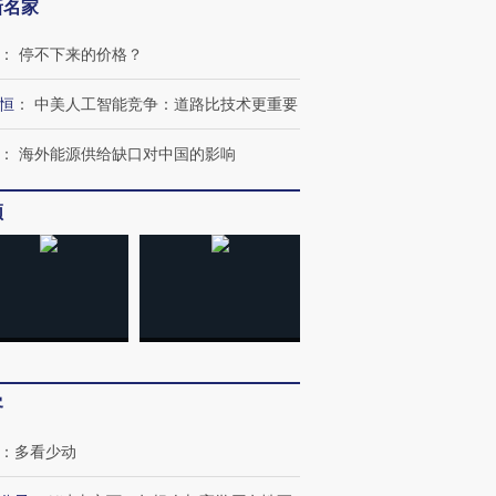
新名家
：
停不下来的价格？
恒
：
中美人工智能竞争：道路比技术更重要
：
海外能源供给缺口对中国的影响
OX的吸金
马航飞行员跨国走私7万
视线｜被称为“蟑螂”的印
频
让中产们甘
粒摇头丸 尿检体内含3种
度Z世代 用街头抗争将教
秘鲁纳斯
”？
毒品
育部长拱下台
13人遇难
进第四届链博
【商旅对话】华住集团
技“链”接产
【特别呈现】寻找100种
CFO：不靠规模取胜，华
【特别呈
客
有意思的生活方式·第三对
住三大增长引擎是什么？
有意思的
：
多看少动