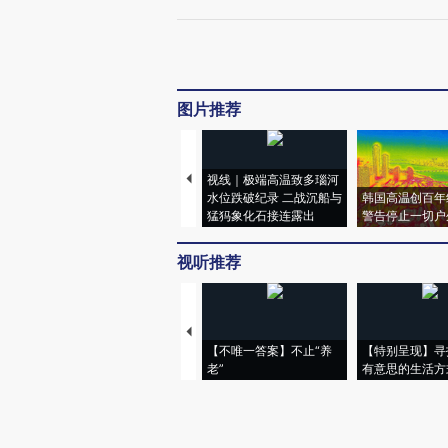
图片推荐
视线｜极端高温致多瑙河
水位跌破纪录 二战沉船与
韩国高温创百年
猛犸象化石接连露出
警告停止一切户
视听推荐
【不唯一答案】不止“养
【特别呈现】寻
老”
有意思的生活方