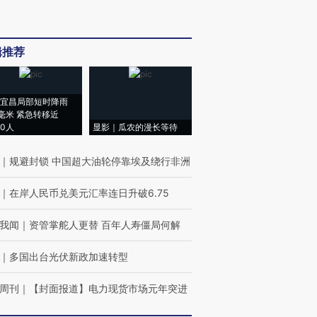
辑推荐
宜昌局部短时降雨
8毫米 紧急转移近
00人
显影｜瓜农的漫长等待
｜
规避封锁 中国超大油轮停靠埃及绕行非洲
｜
在岸人民币兑美元汇率连日升破6.75
我闻
｜
资管掌舵人更替 百年人寿僵局何解
｜
多国出台光伏新政加速转型
周刊
｜
【封面报道】电力现货市场元年突进