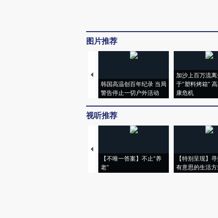
图片推荐
加沙上百万流离
韩国高温创百年纪录 当局
于“塑料烤箱” 
警告停止一切户外活动
康危机
视听推荐
【不唯一答案】不止“养
【特别呈现】寻
老”
有意思的生活方