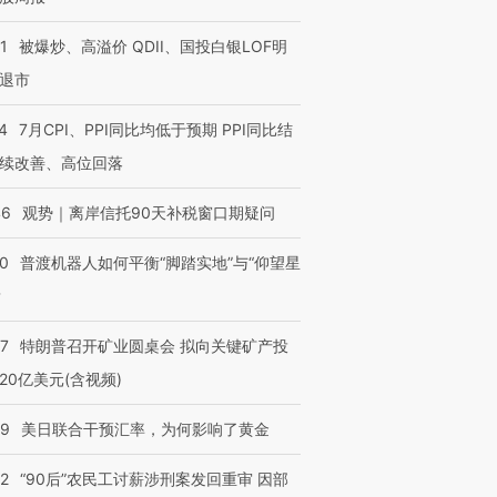
1
被爆炒、高溢价 QDII、国投白银LOF明
退市
4
7月CPI、PPI同比均低于预期 PPI同比结
续改善、高位回落
46
观势｜离岸信托90天补税窗口期疑问
00
普渡机器人如何平衡“脚踏实地”与“仰望星
？
57
特朗普召开矿业圆桌会 拟向关键矿产投
20亿美元(含视频)
09
美日联合干预汇率，为何影响了黄金
32
“90后”农民工讨薪涉刑案发回重审 因部