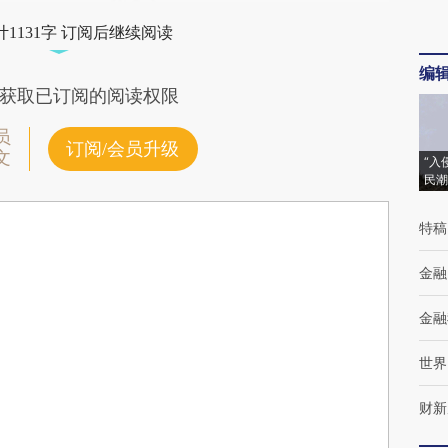
1131字 订阅后继续阅读
编
获取已订阅的阅读权限
员
订阅/会员升级
文
“入
民潮
特稿
金融
金融
世界
财新