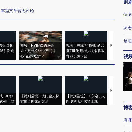
财
本篇文章暂无评论
伍戈
罗志
易峘
失所者困
视线｜HYROX的吸金
视线｜被称为“蟑螂”的印
视线｜“入侵
高温引发健
术：是什么让中产们甘
度Z世代 用街头抗争将教
机”？难民潮
视
心“花钱找虐”？
育部长拱下台
飞地休达
【推广】走
找100种
【特别呈现】澳门全力探
【特别呈现】《东莞，人
会，让数智科
式·第一对
索葡语国家新渠道
间便利店》倾情上线
业
博
唐涯