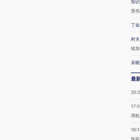
知识
受伤
丁金
村夫
续加
吴晓
最
20:
17:
用机
16:1
医药