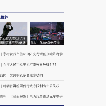
辑推荐
侵”还是“人道危机” 难
撕裂西班牙飞地休达
显影｜瓜农的漫长等待
｜
宇树发行市值610亿 先行者的加速和考验
｜
在岸人民币兑美元汇率连日升破6.75
我闻
｜
艾路明及多名股东被拘
｜
特朗普再签两份行政令限制出生公民权
周刊
｜
【封面报道】电力现货市场元年突进