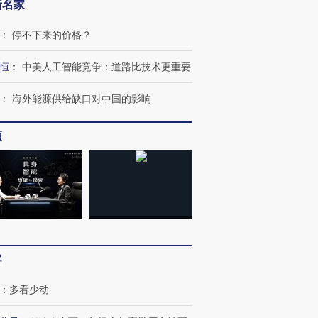
新名家
：
停不下来的价格？
恒
：
中美人工智能竞争：道路比技术更重要
：
海外能源供给缺口对中国的影响
”还是“人道危
湖北宜昌局部短时降雨
哈尔滨遭遇短时极端强降
撕裂西班牙
128毫米 紧急转移近
雨 3小时累计雨量超80毫
秘鲁纳斯
频
4000人
米
13人遇难
进第四届链博
【商旅对话】华住集团
技“链”接产
【特别呈现】寻找100种
CFO：不靠规模取胜，华
【特别呈
有意思的生活方式·第三对
住三大增长引擎是什么？
有意思的
客
：
多看少动