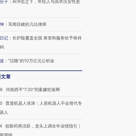
分子
：
AI冲击之下，年轻人与高学历女性更
坤
：
耳闻目睹的几位律师
日记
：
长护险覆盖全国 筹资和服务给予将持
码
波
：
“沉睡”的10万亿元公积金
新文章
26
河南西平“7.30”刑案嫌犯落网
00
普渡机器人张涛：人形机器人不会替代专
器人
4
创新药再活跃，龙头上调全年业绩指引｜
股周报