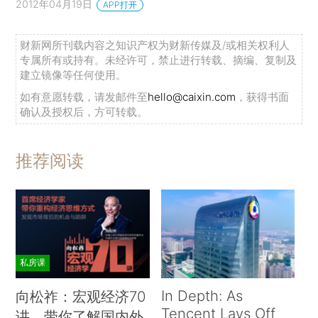
2012年04月19日
APP打开
财新网所刊载内容之知识产权为财新传媒及/或相关权利人
专属所有或持有。未经许可，禁止进行转载、摘编、复制及
建立镜像等任何使用。
如有意愿转载，请发邮件至
hello@caixin.com
，获得书面
确认及授权后，方可转载。
推荐阅读
私房课
In Depth: As
向松祚：宏观经济70
Tencent Lays Off
讲，带你了解国内外