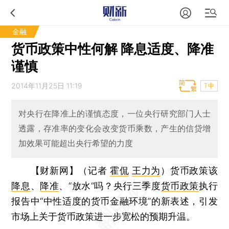
金融
货币政策中性何解 降息适度、降准
谨慎
2014年11月25日 11:19
T中
对央行在降准上的谨慎态度，一位央行研究部门人士
透露，存准率的变化会改变货币乘数，产生的信贷增
加效果可能超出央行希望的力度
【财新网】（记者
霍侃
王力为
）
货币政策该
降息
、
降准
、“放水”吗？央行三季度
货币政策
执行
报告中“中性适度的货币金融环境”的新表述，引发
市场上关于货币政策进一步宽松的预期升温。