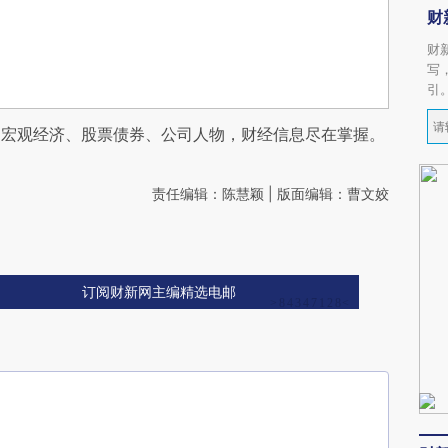
财
财
写
引
阅宏观经济、股票债券、公司人物，财经信息尽在掌握。
责任编辑：陈慧颖 | 版面编辑：曹文姣
订阅财新网主编精选电邮