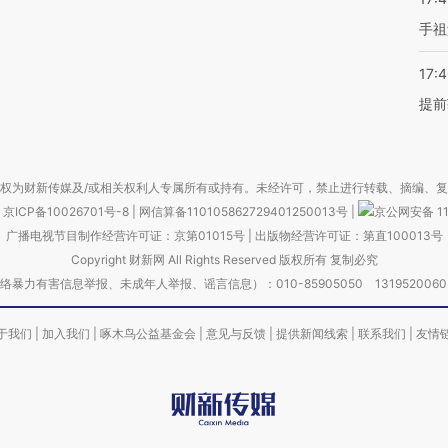
手祖
17:
提前
权为财新传媒及/或相关权利人专属所有或持有。未经许可，禁止进行转载、摘编、
京ICP备10026701号-8
|
网信算备110105862729401250013号
|
京公网安备 11
广播电视节目制作经营许可证：京第01015号
|
出版物经营许可证：第直100013号
Copyright 财新网 All Rights Reserved 版权所有 复制必究
害信息举报、未成年人举报、谣言信息）：010-85905050 13195200605 举报邮
于我们
|
加入我们
|
啄木鸟公益基金会
|
意见与反馈
|
提供新闻线索
|
联系我们
|
友情