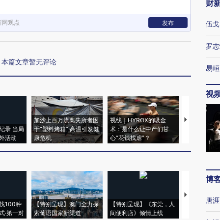
财
新网观点
发布
伍戈
罗志
本篇文章暂无评论
易峘
视
加沙上百万流离失所者困
视线｜HYROX的吸金
马航飞行员
纪录 当局
于“塑料烤箱” 高温引发健
术：是什么让中产们甘
粒摇头丸 尿
外活动
康危机
心“花钱找虐”？
毒品
博
【推广】走
唐涯
找100种
【特别呈现】澳门全力探
【特别呈现】《东莞，人
会，让数智科
式·第一对
索葡语国家新渠道
间便利店》倾情上线
业