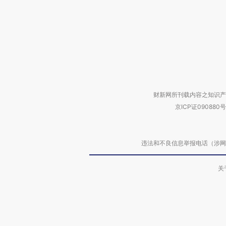
财新网所刊载内容之知识产
京ICP证090880号
违法和不良信息举报电话（涉网络暴力有
关