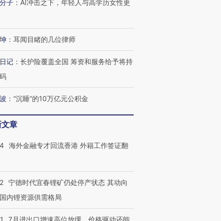
分子
：
AI冲击之下，年轻人与高学历女性更
坤
：
耳闻目睹的几位律师
日记
：
长护险覆盖全国 筹资和服务给予将持
码
波
：
“沉睡”的10万亿元公积金
新文章
14
海外金融专才回流香港 外籍工作签证翻
2
宁德时代宜春锂矿仍处停产状态 其动向
国内锂资源供需格局
1
7月进出口增速高位放缓，价格驱动还能