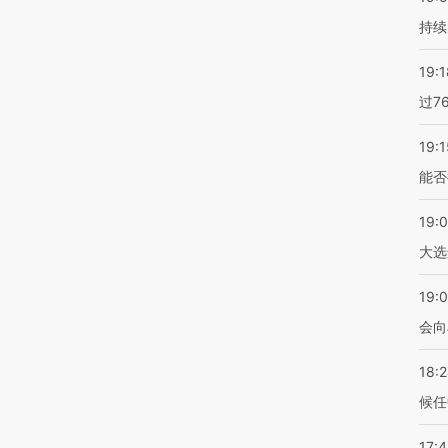
持续
19:1
过7
19:1
能否
19:
大选
19:0
会向
18:
候任
17: