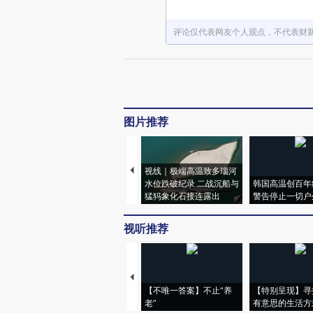
评论仅代表网友个人观点，不代表财
图片推荐
视线｜极端高温致多瑙河
水位跌破纪录 二战沉船与
韩国高温创百年
猛犸象化石接连露出
警告停止一切户
视听推荐
【不唯一答案】不止“养
【特别呈现】寻
老”
有意思的生活方