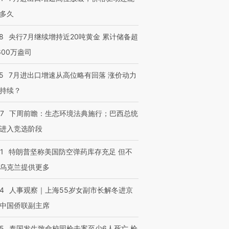
多久
8
央行7月继续增持近20吨黄金 累计储备超
600万盎司
5
7月进出口增速从高位略有回落 涨价动力
持续？
07
下周前瞻：生态环境法典施行；巴西总统
进入竞选阶段
1
特朗普坚称美国防空弹药库存充足 但不
乌克兰提供更多
24
人事观察｜上海55岁女副市长解冬进京
中国侨联副主席
45
泰国发生致命校园枪击案至少6人死亡 枪