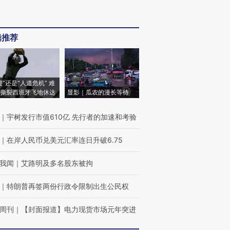
辑推荐
侵”还是“人道危机” 难
撕裂西班牙飞地休达
显影｜瓜农的漫长等待
｜
宇树发行市值610亿 先行者的加速和考验
｜
在岸人民币兑美元汇率连日升破6.75
我闻
｜
艾路明及多名股东被拘
｜
特朗普再签两份行政令限制出生公民权
周刊
｜
【封面报道】电力现货市场元年突进