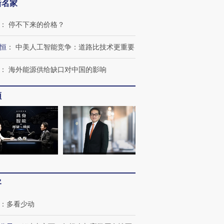
新名家
：
停不下来的价格？
恒
：
中美人工智能竞争：道路比技术更重要
：
海外能源供给缺口对中国的影响
频
跨国走私7万
视线｜被称为“蟑螂”的印
视线｜“入侵”还是“人道危
检体内含3种
度Z世代 用街头抗争将教
机”？难民潮撕裂西班牙
秘鲁纳斯
育部长拱下台
飞地休达
13人遇难
客
进第四届链博
【商旅对话】华住集团
：
多看少动
技“链”接产
【特别呈现】寻找100种
CFO：不靠规模取胜，华
【特别呈
有意思的生活方式·第三对
住三大增长引擎是什么？
有意思的