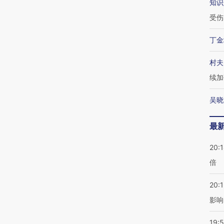
知识
受伤
丁金
村夫
续加
吴晓
最
20:
倍
20:1
影响
19:5