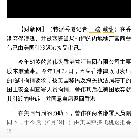
【财新网】（特派香港记者
王端
戴甜
）
在香
港弃保潜逃、并被塞班当局扣押的内地地产富商
曾
伟
已由美国引渡返港接受审讯。
今年51岁的曾伟为香港
裕汇集团
有限公司主要
股东兼董事。今年1月27日，因应香港律政司发出
的临时拘捕要求，被美国移民及海关执法局辖下的
国土安全调查署人员拘捕。曾伟其后在美国放弃就
其引渡的申诉，并同意自愿返回香港。
在美国当局的协助下，曾伟在两名廉署人员陪
同下，于今晨（6月19日）由美国乘搭飞机返抵香
港。