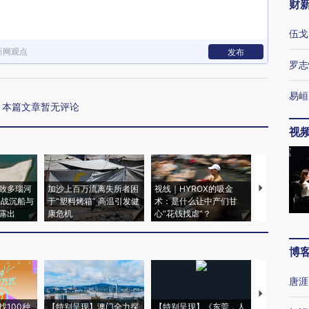
财
伍戈
新网观点
发布
罗志
易峘
本篇文章暂无评论
视
致多瑙河
加沙上百万流离失所者困
视线｜HYROX的吸金
马航飞行员
二战沉船与
于“塑料烤箱” 高温引发健
术：是什么让中产们甘
粒摇头丸 尿
露出
康危机
心“花钱找虐”？
毒品
博
唐涯
【推广】走
找100种
【特别呈现】澳门全力探
【特别呈现】《东莞，人
会，让数智科