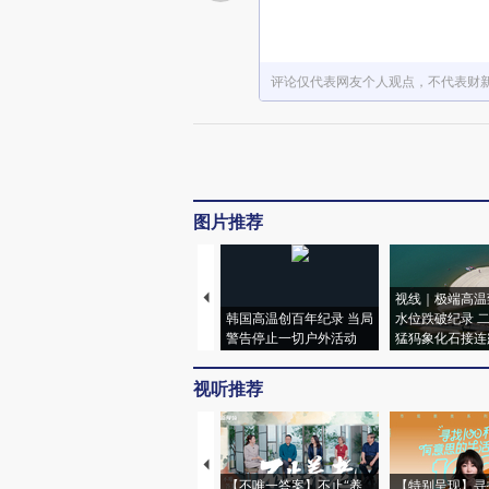
评论仅代表网友个人观点，不代表财
图片推荐
视线｜极端高温
韩国高温创百年纪录 当局
水位跌破纪录 
警告停止一切户外活动
猛犸象化石接连
视听推荐
【不唯一答案】不止“养
【特别呈现】寻