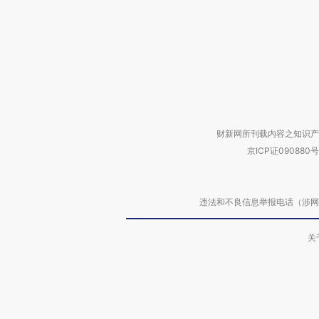
财新网所刊载内容之知识产
京ICP证090880号
违法和不良信息举报电话（涉网络暴力有
关