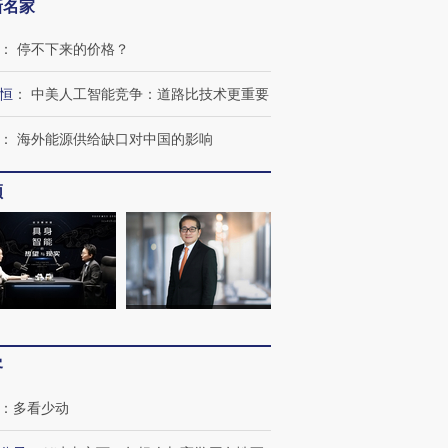
新名家
：
停不下来的价格？
恒
：
中美人工智能竞争：道路比技术更重要
：
海外能源供给缺口对中国的影响
频
跨国走私7万
视线｜被称为“蟑螂”的印
视线｜“入侵”还是“人道危
检体内含3种
度Z世代 用街头抗争将教
机”？难民潮撕裂西班牙
秘鲁纳斯
育部长拱下台
飞地休达
13人遇难
客
：
多看少动
进第四届链博
【商旅对话】华住集团
技“链”接产
【特别呈现】寻找100种
CFO：不靠规模取胜，华
【特别呈