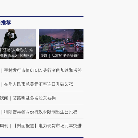
辑推荐
侵”还是“人道危机” 难
撕裂西班牙飞地休达
显影｜瓜农的漫长等待
｜
宇树发行市值610亿 先行者的加速和考验
｜
在岸人民币兑美元汇率连日升破6.75
我闻
｜
艾路明及多名股东被拘
｜
特朗普再签两份行政令限制出生公民权
周刊
｜
【封面报道】电力现货市场元年突进