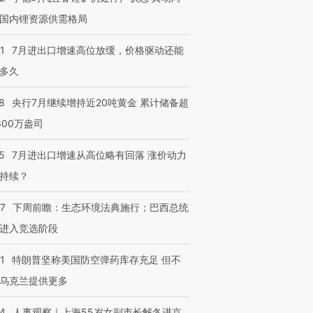
国内锂资源供需格局
1
7月进出口增速高位放缓，价格驱动还能
多久
8
央行7月继续增持近20吨黄金 累计储备超
600万盎司
5
7月进出口增速从高位略有回落 涨价动力
持续？
07
下周前瞻：生态环境法典施行；巴西总统
进入竞选阶段
1
特朗普坚称美国防空弹药库存充足 但不
乌克兰提供更多
24
人事观察｜上海55岁女副市长解冬进京