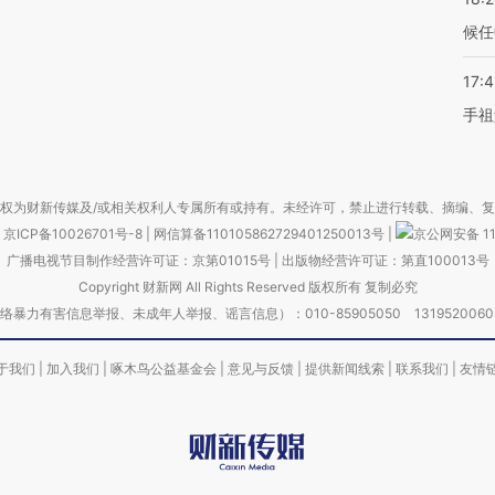
候任
17:
手祖
权为财新传媒及/或相关权利人专属所有或持有。未经许可，禁止进行转载、摘编、
京ICP备10026701号-8
|
网信算备110105862729401250013号
|
京公网安备 11
广播电视节目制作经营许可证：京第01015号
|
出版物经营许可证：第直100013号
Copyright 财新网 All Rights Reserved 版权所有 复制必究
害信息举报、未成年人举报、谣言信息）：010-85905050 13195200605 举报邮
于我们
|
加入我们
|
啄木鸟公益基金会
|
意见与反馈
|
提供新闻线索
|
联系我们
|
友情