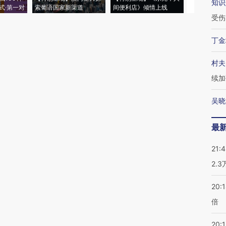
知识
式·第一对
索葡语国家新渠道
间便利店》倾情上线
业
受伤
丁金
村夫
续加
吴晓
最
21:
2.
20:
倍
20:1