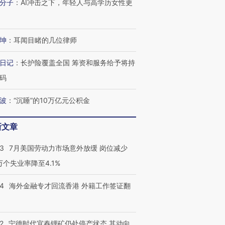
分子
：
AI冲击之下，年轻人与高学历女性更
有意思的生活方式·第三对
住三大增长引擎是什么？
有意思的
坤
：
耳闻目睹的几位律师
日记
：
长护险覆盖全国 筹资和服务给予将持
码
波
：
“沉睡”的10万亿元公积金
新文章
43
7月美国劳动力市场意外放缓 岗位减少
3万个失业率降至4.1%
14
海外金融专才回流香港 外籍工作签证翻
2
宁德时代宜春锂矿仍处停产状态 其动向