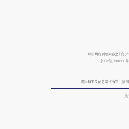
财新网所刊载内容之知识产
京ICP证090880号
违法和不良信息举报电话（涉网络暴力有
关