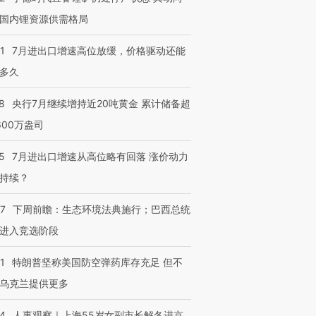
国内锂资源供需格局
1
7月进出口增速高位放缓，价格驱动还能
多久
8
央行7月继续增持近20吨黄金 累计储备超
600万盎司
5
7月进出口增速从高位略有回落 涨价动力
持续？
07
下周前瞻：生态环境法典施行；巴西总统
进入竞选阶段
1
特朗普坚称美国防空弹药库存充足 但不
乌克兰提供更多
24
人事观察｜上海55岁女副市长解冬进京