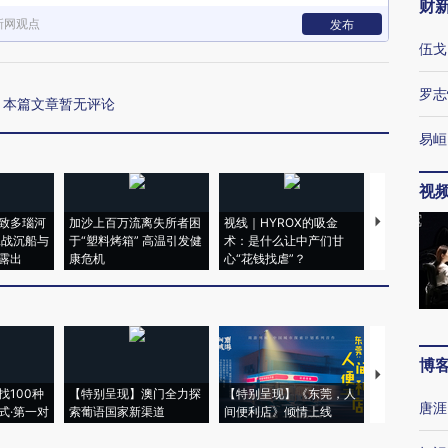
财
新网观点
发布
伍戈
罗志
本篇文章暂无评论
易峘
视
致多瑙河
加沙上百万流离失所者困
视线｜HYROX的吸金
马航飞行员
二战沉船与
于“塑料烤箱” 高温引发健
术：是什么让中产们甘
粒摇头丸 尿
露出
康危机
心“花钱找虐”？
毒品
博
【推广】走
找100种
【特别呈现】澳门全力探
【特别呈现】《东莞，人
会，让数智科
唐涯
式·第一对
索葡语国家新渠道
间便利店》倾情上线
业