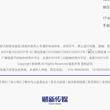
候任
17:
手祖
权为财新传媒及/或相关权利人专属所有或持有。未经许可，禁止进行转载、摘编、
京ICP备10026701号-8
|
网信算备110105862729401250013号
|
京公网安备 11
广播电视节目制作经营许可证：京第01015号
|
出版物经营许可证：第直100013号
Copyright 财新网 All Rights Reserved 版权所有 复制必究
害信息举报、未成年人举报、谣言信息）：010-85905050 13195200605 举报邮
于我们
|
加入我们
|
啄木鸟公益基金会
|
意见与反馈
|
提供新闻线索
|
联系我们
|
友情