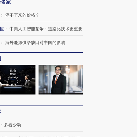
新名家
：
停不下来的价格？
恒
：
中美人工智能竞争：道路比技术更重要
：
海外能源供给缺口对中国的影响
频
跨国走私7万
视线｜被称为“蟑螂”的印
视线｜“入侵”还是“人道危
检体内含3种
度Z世代 用街头抗争将教
机”？难民潮撕裂西班牙
秘鲁纳斯
育部长拱下台
飞地休达
13人遇难
客
进第四届链博
【商旅对话】华住集团
技“链”接产
【特别呈现】寻找100种
CFO：不靠规模取胜，华
【特别呈
：
多看少动
有意思的生活方式·第三对
住三大增长引擎是什么？
有意思的