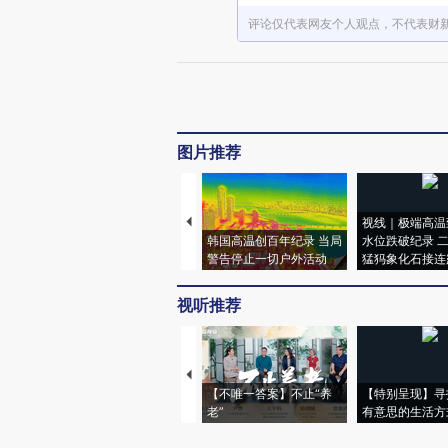
评论仅代表网友个人观点，不代表财
图片推荐
视线｜极端高温
韩国高温创百年纪录 当局
水位跌破纪录 
警告停止一切户外活动
猛犸象化石接连
视听推荐
【不唯一答案】不止“养
【特别呈现】寻
老”
有意思的生活方