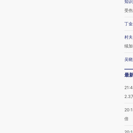
知识
受伤
丁金
村夫
续加
吴晓
最
21:
2.
20:
倍
20:1