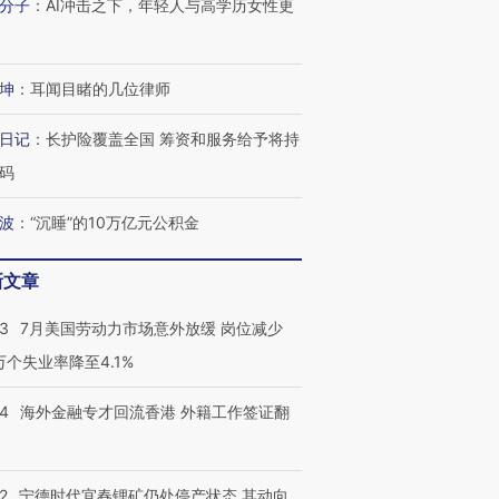
分子
：
AI冲击之下，年轻人与高学历女性更
坤
：
耳闻目睹的几位律师
日记
：
长护险覆盖全国 筹资和服务给予将持
码
波
：
“沉睡”的10万亿元公积金
新文章
43
7月美国劳动力市场意外放缓 岗位减少
3万个失业率降至4.1%
14
海外金融专才回流香港 外籍工作签证翻
2
宁德时代宜春锂矿仍处停产状态 其动向