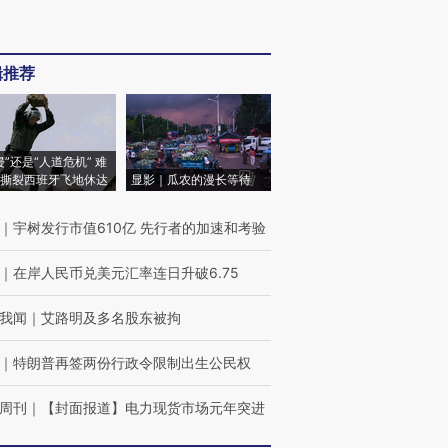
辑推荐
侵”还是“人道危机” 难
撕裂西班牙飞地休达
显影｜瓜农的漫长等待
｜
宇树发行市值610亿 先行者的加速和考验
｜
在岸人民币兑美元汇率连日升破6.75
我闻
｜
艾路明及多名股东被拘
｜
特朗普再签两份行政令限制出生公民权
周刊
｜
【封面报道】电力现货市场元年突进