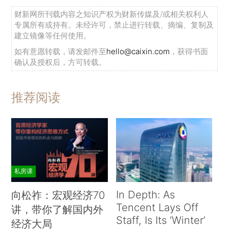
财新网所刊载内容之知识产权为财新传媒及/或相关权利人
专属所有或持有。未经许可，禁止进行转载、摘编、复制及
建立镜像等任何使用。
如有意愿转载，请发邮件至
hello@caixin.com
，获得书面
确认及授权后，方可转载。
推荐阅读
私房课
In Depth: As
向松祚：宏观经济70
Tencent Lays Off
讲，带你了解国内外
Staff, Is Its ‘Winter’
经济大局