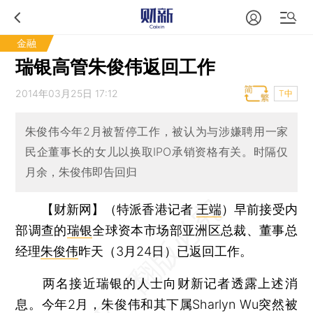
金融
瑞银高管朱俊伟返回工作
2014年03月25日 17:12
T中
朱俊伟今年2月被暂停工作，被认为与涉嫌聘用一家
民企董事长的女儿以换取IPO承销资格有关。时隔仅
月余，朱俊伟即告回归
【财新网】（特派香港记者
王端
）
早前接受内
部调查的
瑞银
全球资本市场部亚洲区总裁、董事总
经理
朱俊伟
昨天（3月24日）已返回工作。
两名接近瑞银的人士向财新记者透露上述消
息。今年2月，朱俊伟和其下属Sharlyn Wu突然被