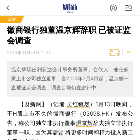
金融
徽商银行独董温京辉辞职 已被证监
会调查
2014年01月14日 11:40
T中
温京辉现任利安达会计事务所董事、合伙人，兼任多
家上市公司独立董事，自2013年7月4日起，温京辉一
直被证监会调查，调查目前仍在进行中
【财新网】（记者
吴红毓然
）
1月13日晚间，
于H股上市不久的
徽商银行
（
03698.HK
）发布公
告，称公司独立非执行董事
温京辉
辞去独立非执行
董事一职，因为其需要“将更多时间和精力投入新工