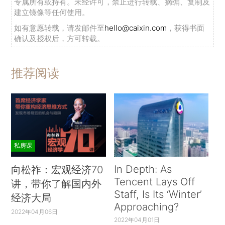
专属所有或持有。未经许可，禁止进行转载、摘编、复制及
建立镜像等任何使用。
如有意愿转载，请发邮件至
hello@caixin.com
，获得书面
确认及授权后，方可转载。
推荐阅读
私房课
In Depth: As
向松祚：宏观经济70
Tencent Lays Off
讲，带你了解国内外
Staff, Is Its ‘Winter’
经济大局
Approaching?
2022年04月06日
2022年04月01日