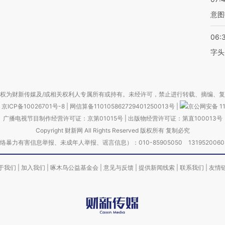
意图
06:
字头
权为财新传媒及/或相关权利人专属所有或持有。未经许可，禁止进行转载、摘编、
京ICP备10026701号-8
|
网信算备110105862729401250013号
|
京公网安备 11
广播电视节目制作经营许可证：京第01015号
|
出版物经营许可证：第直100013号
Copyright 财新网 All Rights Reserved 版权所有 复制必究
害信息举报、未成年人举报、谣言信息）：010-85905050 13195200605 举报邮
于我们
|
加入我们
|
啄木鸟公益基金会
|
意见与反馈
|
提供新闻线索
|
联系我们
|
友情