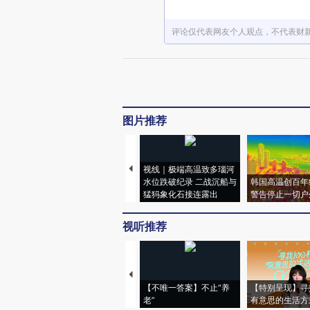
评论仅代表网友个人观点，不代表财
图片推荐
视线｜极端高温致多瑙河
水位跌破纪录 二战沉船与
韩国高温创百年
猛犸象化石接连露出
警告停止一切户
视听推荐
【不唯一答案】不止“养
【特别呈现】寻
老”
有意思的生活方