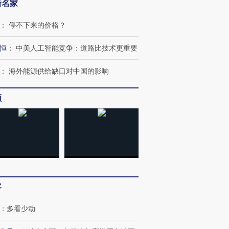
新名家
：
停不下来的价格？
恒
：
中美人工智能竞争：道路比技术更重要
：
海外能源供给缺口对中国的影响
频
OX的吸金
马航飞行员跨国走私7万
视线｜被称为“蟑螂”的印
让中产们甘
粒摇头丸 尿检体内含3种
度Z世代 用街头抗争将教
秘鲁纳斯
”？
毒品
育部长拱下台
13人遇难
客
进第四届链博
【商旅对话】华住集团
：
多看少动
技“链”接产
【特别呈现】寻找100种
CFO：不靠规模取胜，华
【特别呈
有意思的生活方式·第三对
住三大增长引擎是什么？
有意思的