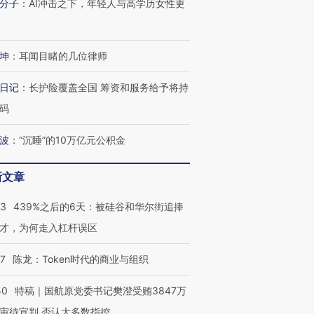
分子
：
AI冲击之下，年轻人与高学历女性更
坤
：
耳闻目睹的几位律师
日记
：
长护险覆盖全国 筹资和服务给予将持
码
波
：
“沉睡”的10万亿元公积金
新文章
53
439%之后的6天：被硅谷和华尔街追捧
才，为何走入杠杆误区
07
陈龙：Token时代的商业与组织
50
特稿｜国航原党委书记樊澄受贿3847万
审待宣判 否认大多数指控