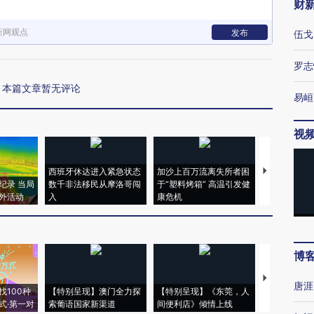
财
新网观点
发布
伍戈
罗志
本篇文章暂无评论
易峘
视
西班牙休达进入紧急状态
加沙上百万流离失所者困
视线｜HYR
纪录 当局
数千非法移民从摩洛哥闯
于“塑料烤箱” 高温引发健
术：是什么
外活动
入
康危机
心“花钱找虐
博
【推广】走
唐涯
找100种
【特别呈现】澳门全力探
【特别呈现】《东莞，人
会，让数智科
式·第一对
索葡语国家新渠道
间便利店》倾情上线
业