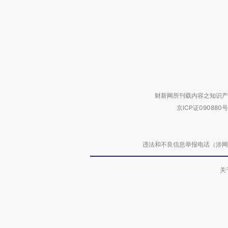
财新网所刊载内容之知识产
京ICP证090880号
违法和不良信息举报电话（涉网络暴力有
关