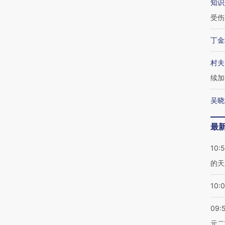
知识
受伤
丁金
村夫
续加
吴晓
最
10:
的天
10:
09:
元二