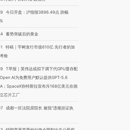
29
今日开盘：沪指报3896.49点 跌幅
0%
24
蓄势突破后的黄金
51
特稿｜宇树发行市值610亿 先行者的加
考验
29
T早报｜英伟达或拟下调下代GPU显存配
Open AI为免费用户默认提供GPT-5.6
NA；SpaceX协特斯拉宣布斥168亿美元在德
立芯片工厂
07
成都一区法院原院长 被指“违规挂证执
43
特朗普再签两份行政令限制出生公民权