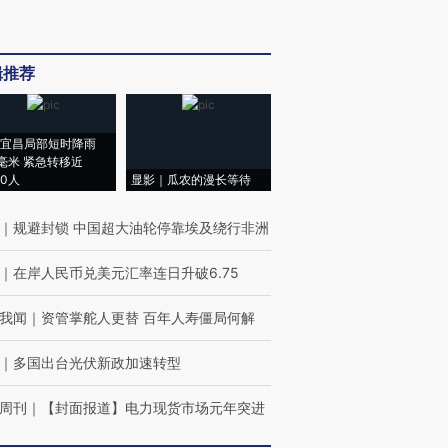
辑推荐
宜昌局部短时降雨
8毫米 紧急转移近
00人
显影｜瓜农的漫长等待
｜
规避封锁 中国超大油轮停靠埃及绕行非洲
｜
在岸人民币兑美元汇率连日升破6.75
我闻
｜
资管掌舵人更替 百年人寿僵局何解
｜
多国出台光伏新政加速转型
周刊
｜
【封面报道】电力现货市场元年突进