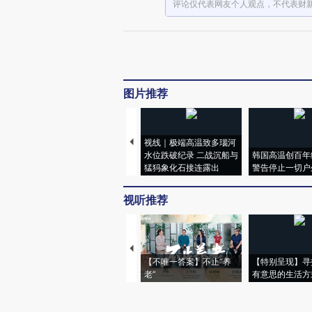
评论仅代表网友个人观点，不代表财
图片推荐
视线｜极端高温致多瑙河
水位跌破纪录 二战沉船与
韩国高温创百年
猛犸象化石接连露出
警告停止一切户
视听推荐
【不唯一答案】不止“养
【特别呈现】寻
老”
有意思的生活方