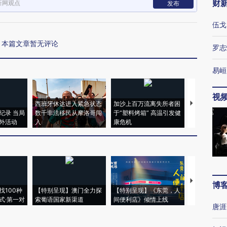
财
新网观点
发布
伍戈
本篇文章暂无评论
罗志
易峘
视
西班牙休达进入紧急状态
加沙上百万流离失所者困
马航飞行员
纪录 当局
数千非法移民从摩洛哥闯
于“塑料烤箱” 高温引发健
粒摇头丸 尿
外活动
入
康危机
毒品
【推广】走
博
找100种
【特别呈现】澳门全力探
【特别呈现】《东莞，人
会，让数智科
式·第一对
索葡语国家新渠道
间便利店》倾情上线
业
唐涯