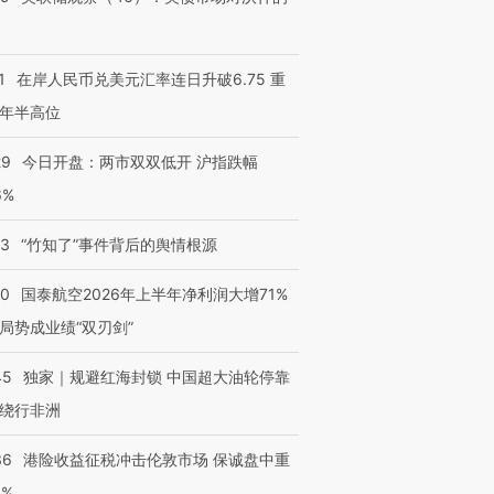
1
在岸人民币兑美元汇率连日升破6.75 重
年半高位
29
今日开盘：两市双双低开 沪指跌幅
6%
13
“竹知了”事件背后的舆情根源
10
国泰航空2026年上半年净利润大增71%
局势成业绩“双刃剑”
45
独家｜规避红海封锁 中国超大油轮停靠
绕行非洲
36
港险收益征税冲击伦敦市场 保诚盘中重
3%