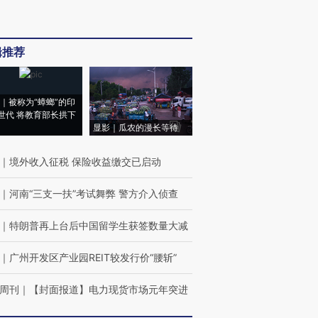
辑推荐
｜被称为“蟑螂”的印
世代 将教育部长拱下
显影｜瓜农的漫长等待
｜
境外收入征税 保险收益缴交已启动
｜
河南“三支一扶”考试舞弊 警方介入侦查
｜
特朗普再上台后中国留学生获签数量大减
｜
广州开发区产业园REIT较发行价“腰斩”
周刊
｜
【封面报道】电力现货市场元年突进