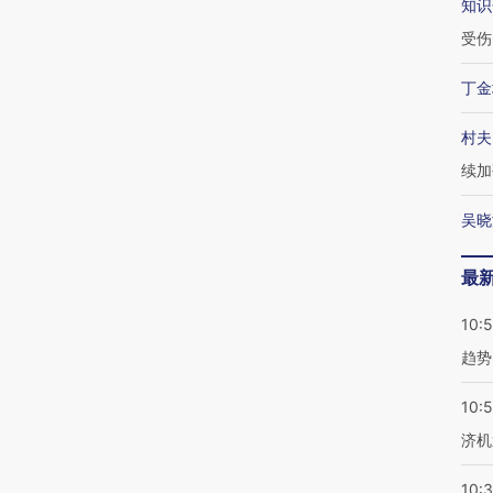
知识
受伤
丁金
村夫
续加
吴晓
最
10:
趋势
10:
济机
10: