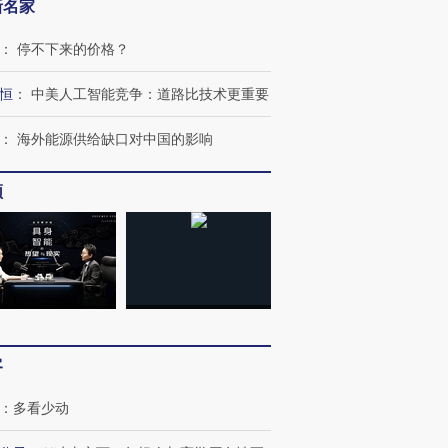
新名家
：
停不下来的价格？
恒
：
中美人工智能竞争：道路比技术更重要
：
海外能源供给缺口对中国的影响
频
跨国走私7万
视线｜HY
检体内含3种
泽连斯基密集出访美英 索
秘鲁纳斯卡观光飞机坠毁
术：是什
要防空导弹“救急”
13人遇难
心“花钱找
进第四届链博
【商旅对话】华住集团
客
技“链”接产
【特别呈现】寻找100种
CFO：不靠规模取胜，华
【特别呈
有意思的生活方式·第三对
住三大增长引擎是什么？
有意思的
：
多看少动