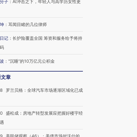
分子
：
AI冲击之下，年轻人与高学历女性更
坤
：
耳闻目睹的几位律师
日记
：
长护险覆盖全国 筹资和服务给予将持
码
波
：
“沉睡”的10万亿元公积金
新文章
58
罗兰贝格：全球汽车市场逐渐区域化已成
50
盛松成：房地产转型发展应把握好楼宇经
遇
39
美联储观察（46）：美债市场对沃什的