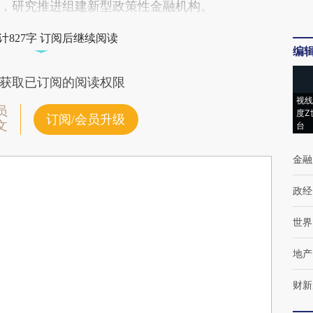
，研究推进组建新型政策性金融机构。
计827字 订阅后继续阅读
编
获取已订阅的阅读权限
视线
员
度Z
订阅/会员升级
文
台
金融
政经
世界
地产
财新