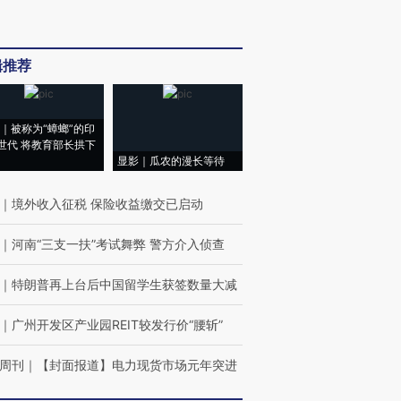
辑推荐
｜被称为“蟑螂”的印
世代 将教育部长拱下
显影｜瓜农的漫长等待
｜
境外收入征税 保险收益缴交已启动
｜
河南“三支一扶”考试舞弊 警方介入侦查
｜
特朗普再上台后中国留学生获签数量大减
｜
广州开发区产业园REIT较发行价“腰斩”
周刊
｜
【封面报道】电力现货市场元年突进