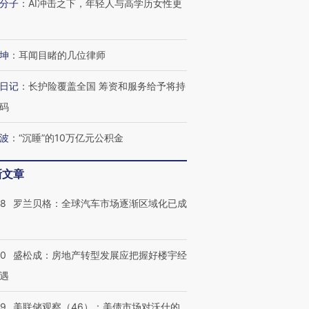
分子
：
AI冲击之下，年轻人与高学历女性更
坤
：
耳闻目睹的几位律师
日记
：
长护险覆盖全国 筹资和服务给予将持
码
波
：
“沉睡”的10万亿元公积金
新文章
58
罗兰贝格：全球汽车市场逐渐区域化已成
50
盛松成：房地产转型发展应把握好楼宇经
遇
39
美联储观察（46）：美债市场对沃什的