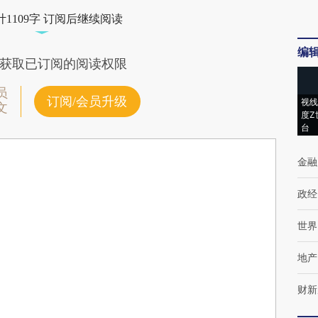
1109字 订阅后继续阅读
编
获取已订阅的阅读权限
员
订阅/会员升级
视线
文
度Z
台
金融
政经
世界
地产
财新