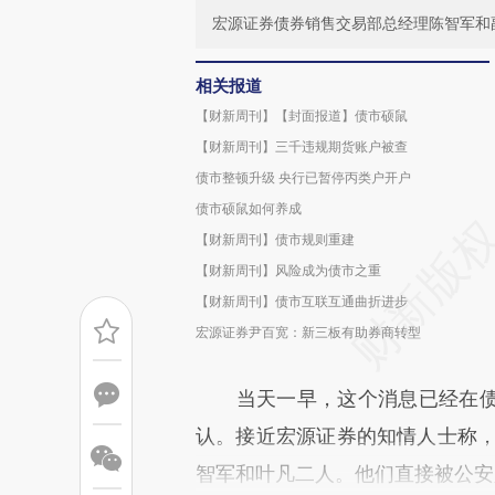
宏源证券债券销售交易部总经理陈智军和
相关报道
【财新周刊】【封面报道】债市硕鼠
【财新周刊】三千违规期货账户被查
债市整顿升级 央行已暂停丙类户开户
债市硕鼠如何养成
【财新周刊】债市规则重建
【财新周刊】风险成为债市之重
【财新周刊】债市互联互通曲折进步
宏源证券尹百宽：新三板有助券商转型
当天一早，这个消息已经在债
认。接近宏源证券的知情人士称，
智军和叶凡二人。他们直接被公安