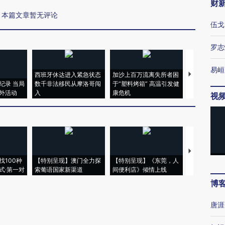
财
本篇文章暂无评论
伍戈
罗志
易峘
西班牙休达进入紧急状态
加沙上百万流离失所者困
马航飞行员
纪录 当局
数千非法移民从摩洛哥闯
于“塑料烤箱” 高温引发健
粒摇头丸 尿
外活动
入
康危机
毒品
视
【推广】走
找100种
【特别呈现】澳门全力探
【特别呈现】《东莞，人
会，让数智科
式·第一对
索葡语国家新渠道
间便利店》倾情上线
业
博
唐涯