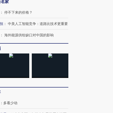
新名家
：
停不下来的价格？
恒
：
中美人工智能竞争：道路比技术更重要
：
海外能源供给缺口对中国的影响
跨国走私7万
视线｜HY
检体内含3种
泽连斯基密集出访美英 索
秘鲁纳斯卡观光飞机坠毁
术：是什
要防空导弹“救急”
13人遇难
心“花钱找
频
进第四届链博
【商旅对话】华住集团
技“链”接产
【特别呈现】寻找100种
CFO：不靠规模取胜，华
【特别呈
有意思的生活方式·第三对
住三大增长引擎是什么？
有意思的
客
：
多看少动