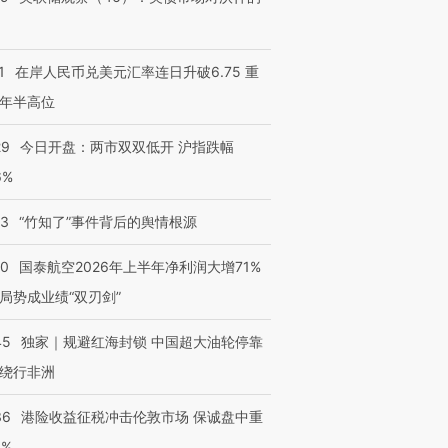
1
在岸人民币兑美元汇率连日升破6.75 重
年半高位
29
今日开盘：两市双双低开 沪指跌幅
6%
13
“竹知了”事件背后的舆情根源
10
国泰航空2026年上半年净利润大增71%
局势成业绩“双刃剑”
45
独家｜规避红海封锁 中国超大油轮停靠
绕行非洲
36
港险收益征税冲击伦敦市场 保诚盘中重
3%