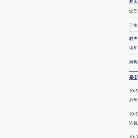
知识
受伤
丁金
村夫
续加
吴晓
最
10:
趋势
10:
济机
10: