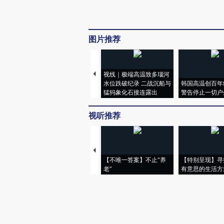
图片推荐
视线｜极端高温致多瑙河
水位跌破纪录 二战沉船与
韩国高温创百年
猛犸象化石接连露出
警告停止一切户
视听推荐
【不唯一答案】不止“养
【特别呈现】寻
老”
有意思的生活方