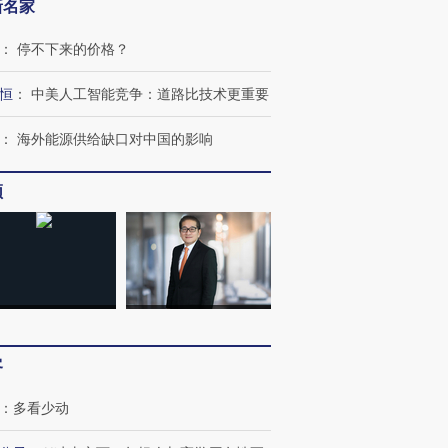
新名家
：
停不下来的价格？
恒
：
中美人工智能竞争：道路比技术更重要
：
海外能源供给缺口对中国的影响
频
跨国走私7万
视线｜被称为“蟑螂”的印
视线｜“入侵”还是“人道危
检体内含3种
度Z世代 用街头抗争将教
机”？难民潮撕裂西班牙
秘鲁纳斯
育部长拱下台
飞地休达
13人遇难
客
进第四届链博
【商旅对话】华住集团
：
多看少动
技“链”接产
【特别呈现】寻找100种
CFO：不靠规模取胜，华
【特别呈
有意思的生活方式·第三对
住三大增长引擎是什么？
有意思的