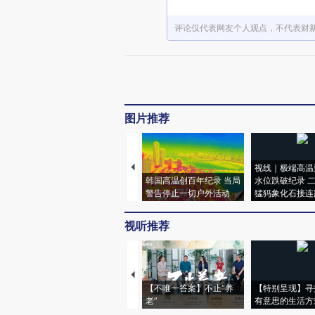
评论仅代表网友个人观点，不代表财
图片推荐
视线｜极端高温
韩国高温创百年纪录 当局
水位跌破纪录 
警告停止一切户外活动
猛犸象化石接连
视听推荐
【不唯一答案】不止“养
【特别呈现】寻
老”
有意思的生活方