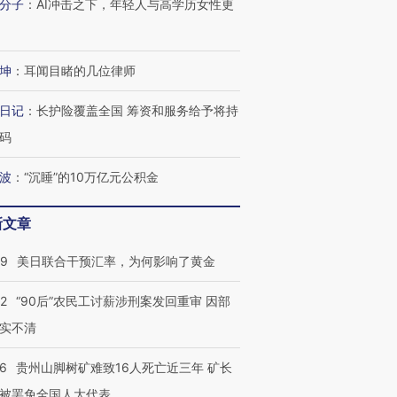
分子
：
AI冲击之下，年轻人与高学历女性更
坤
：
耳闻目睹的几位律师
日记
：
长护险覆盖全国 筹资和服务给予将持
码
波
：
“沉睡”的10万亿元公积金
新文章
09
美日联合干预汇率，为何影响了黄金
32
“90后”农民工讨薪涉刑案发回重审 因部
实不清
36
贵州山脚树矿难致16人死亡近三年 矿长
被罢免全国人大代表