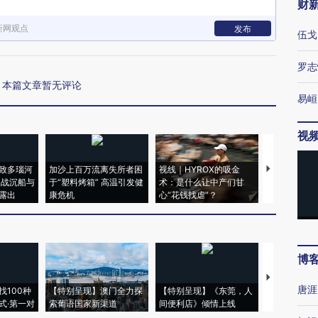
财
新网观点
发布
伍戈
罗志
本篇文章暂无评论
易峘
视
致多瑙河
加沙上百万流离失所者困
视线｜HYROX的吸金
马航飞行员
二战沉船与
于“塑料烤箱” 高温引发健
术：是什么让中产们甘
粒摇头丸 尿
露出
康危机
心“花钱找虐”？
毒品
博
【推广】走
唐涯
找100种
【特别呈现】澳门全力探
【特别呈现】《东莞，人
会，让数智科
式·第一对
索葡语国家新渠道
间便利店》倾情上线
业