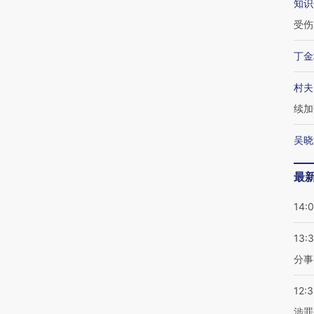
知识
受伤
丁金
村夫
续加
吴晓
最
14:
13:
分事
12:
涉罪