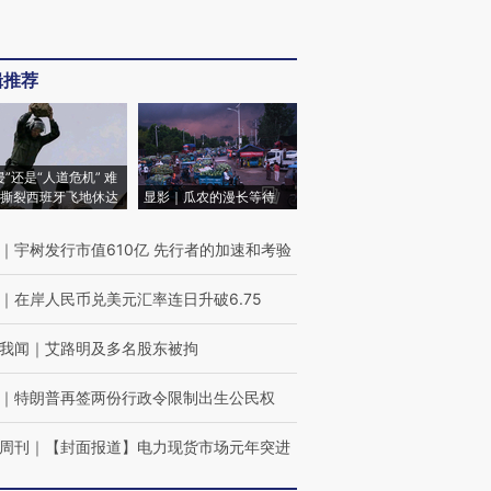
辑推荐
侵”还是“人道危机” 难
撕裂西班牙飞地休达
显影｜瓜农的漫长等待
｜
宇树发行市值610亿 先行者的加速和考验
｜
在岸人民币兑美元汇率连日升破6.75
我闻
｜
艾路明及多名股东被拘
｜
特朗普再签两份行政令限制出生公民权
周刊
｜
【封面报道】电力现货市场元年突进