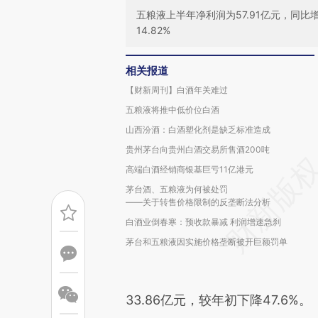
五粮液上半年净利润为57.91亿元，同比增
14.82%
相关报道
【财新周刊】白酒年关难过
五粮液将推中低价位白酒
山西汾酒：白酒塑化剂是缺乏标准造成
贵州茅台向贵州白酒交易所售酒200吨
高端白酒经销商银基巨亏11亿港元
茅台酒、五粮液为何被处罚
——关于转售价格限制的反垄断法分析
白酒业倒春寒：预收款暴减 利润增速急刹
茅台和五粮液因实施价格垄断被开巨额罚单
33.86亿元，较年初下降47.6%。