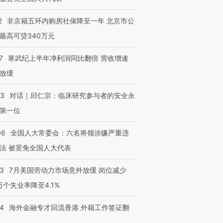
2
非京籍五环内购房社保降至一年 北京市公
最高可贷340万元
7
寒武纪上半年净利润同比翻倍 营收增速
放缓
53
对话｜邱仁宗：临床研究参与者的安全永
第一位
06
全国人大常委会：六名将领涉嫌严重违
法 被罢免全国人大代表
43
7月美国劳动力市场意外放缓 岗位减少
3万个失业率降至4.1%
14
海外金融专才回流香港 外籍工作签证翻