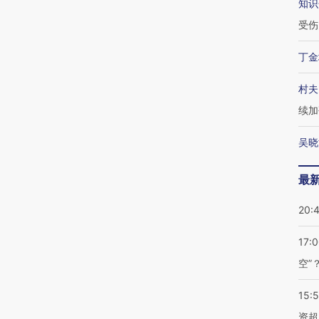
知识
受伤
丁金
村夫
续加
吴晓
最
20:
17:
空”
15:
资超