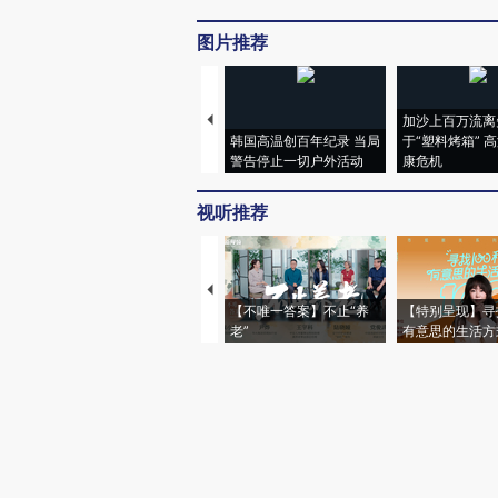
图片推荐
加沙上百万流离
韩国高温创百年纪录 当局
于“塑料烤箱” 
警告停止一切户外活动
康危机
视听推荐
【不唯一答案】不止“养
【特别呈现】寻
老”
有意思的生活方