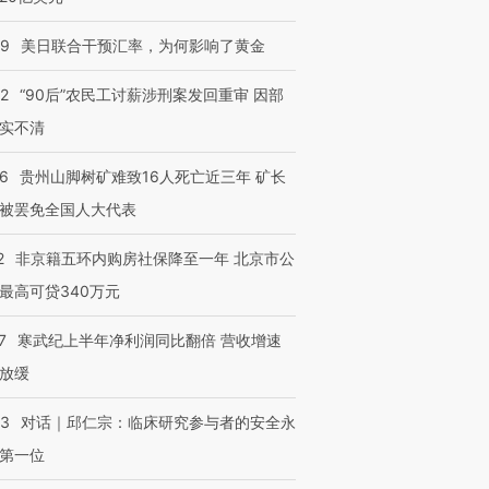
09
美日联合干预汇率，为何影响了黄金
32
“90后”农民工讨薪涉刑案发回重审 因部
实不清
36
贵州山脚树矿难致16人死亡近三年 矿长
被罢免全国人大代表
2
非京籍五环内购房社保降至一年 北京市公
最高可贷340万元
7
寒武纪上半年净利润同比翻倍 营收增速
放缓
53
对话｜邱仁宗：临床研究参与者的安全永
第一位