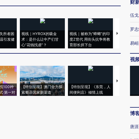
财
伍戈
罗志
失所者困
视线｜HYROX的吸金
视线｜被称为“蟑螂”的印
视线｜“入侵
高温引发健
术：是什么让中产们甘
度Z世代 用街头抗争将教
机”？难民潮
易峘
心“花钱找虐”？
育部长拱下台
飞地休达
视
【推广】走
找100种
【特别呈现】澳门全力探
【特别呈现】《东莞，人
会，让数智科
式·第一对
索葡语国家新渠道
间便利店》倾情上线
业
博
唐涯