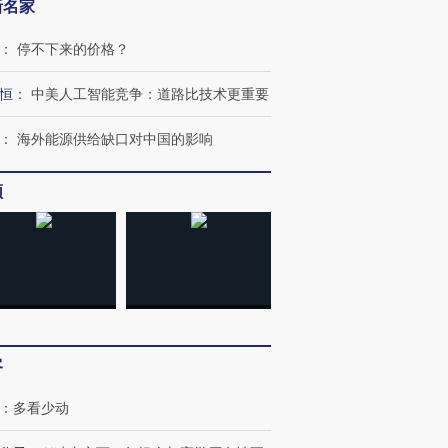
新名家
：
停不下来的价格？
恒
：
中美人工智能竞争：道路比技术更重要
”还是“人道危
湖北宜昌局部短时降雨
哈尔滨遭遇短时极端强降
撕裂西班牙
128毫米 紧急转移近
雨 3小时累计雨量超80毫
秘鲁纳斯
：
海外能源供给缺口对中国的影响
4000人
米
13人遇难
频
进第四届链博
【商旅对话】华住集团
技“链”接产
【特别呈现】寻找100种
CFO：不靠规模取胜，华
【特别呈
有意思的生活方式·第三对
住三大增长引擎是什么？
有意思的
客
：
多看少动