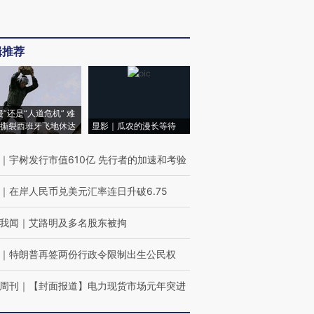
辑推荐
侵”还是“人道危机” 难
撕裂西班牙飞地休达
显影｜瓜农的漫长等待
｜
宇树发行市值610亿 先行者的加速和考验
｜
在岸人民币兑美元汇率连日升破6.75
我闻
｜
艾路明及多名股东被拘
｜
特朗普再签两份行政令限制出生公民权
周刊
｜
【封面报道】电力现货市场元年突进