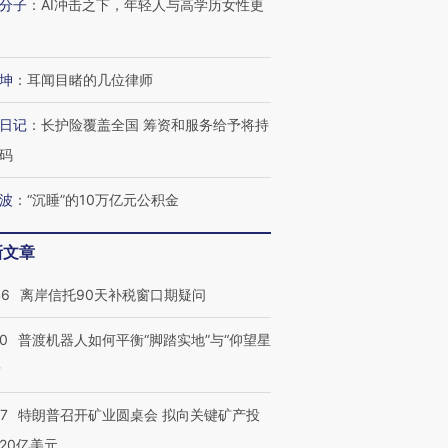
分子
：
AI冲击之下，年轻人与高学历女性更
坤
：
耳闻目睹的几位律师
日记
：
长护险覆盖全国 筹资和服务给予将持
码
波
：
“沉睡”的10万亿元公积金
新文章
46
离岸信托90天补税窗口期疑问
00
普渡机器人如何平衡“脚踏实地”与“仰望星
？
57
特朗普召开矿业圆桌会 拟向关键矿产投
20亿美元