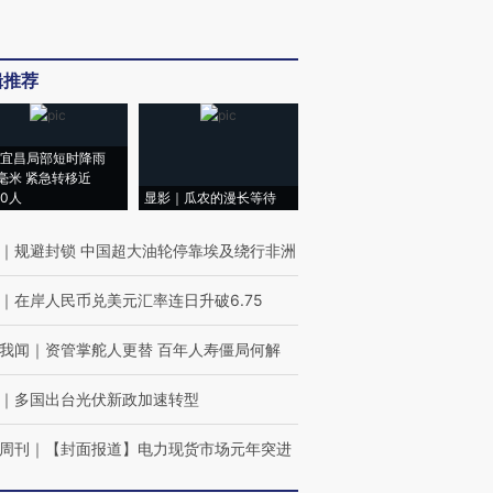
辑推荐
宜昌局部短时降雨
8毫米 紧急转移近
00人
显影｜瓜农的漫长等待
｜
规避封锁 中国超大油轮停靠埃及绕行非洲
｜
在岸人民币兑美元汇率连日升破6.75
我闻
｜
资管掌舵人更替 百年人寿僵局何解
｜
多国出台光伏新政加速转型
周刊
｜
【封面报道】电力现货市场元年突进