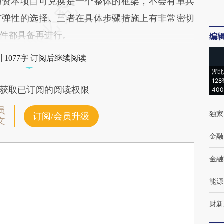
与资本项目可兑换是一个整体的框架，不会有单兵
有弹性的选择。三者在具体步骤措施上有非常密切
件都具备再进行。
编
1077字 订阅后继续阅读
湖北
12
获取已订阅的阅读权限
40
员
独家
订阅/会员升级
文
金融
金融
能源
财新