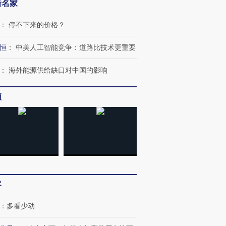
新名家
：
停不下来的价格？
恒
：
中美人工智能竞争：道路比技术更重要
：
海外能源供给缺口对中国的影响
频
OX的吸金
马航飞行员跨国走私7万
视线｜被称为“蟑螂”的印
让中产们甘
粒摇头丸 尿检体内含3种
度Z世代 用街头抗争将教
秘鲁纳斯
”？
毒品
育部长拱下台
13人遇难
客
进第四届链博
【商旅对话】华住集团
：
多看少动
技“链”接产
【特别呈现】寻找100种
CFO：不靠规模取胜，华
【特别呈
有意思的生活方式·第三对
住三大增长引擎是什么？
有意思的