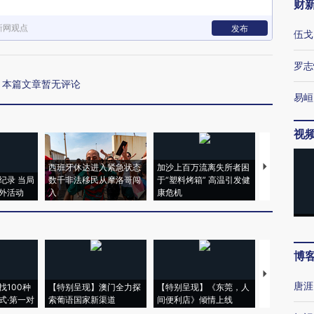
财
新网观点
发布
伍戈
罗志
本篇文章暂无评论
易峘
视
西班牙休达进入紧急状态
加沙上百万流离失所者困
视线｜HYR
纪录 当局
数千非法移民从摩洛哥闯
于“塑料烤箱” 高温引发健
术：是什么
外活动
入
康危机
心“花钱找虐
博
【推广】走
唐涯
找100种
【特别呈现】澳门全力探
【特别呈现】《东莞，人
会，让数智科
式·第一对
索葡语国家新渠道
间便利店》倾情上线
业