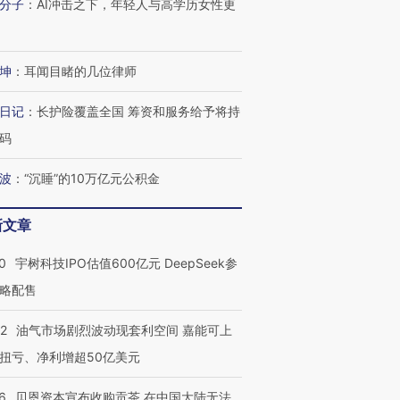
分子
：
AI冲击之下，年轻人与高学历女性更
坤
：
耳闻目睹的几位律师
日记
：
长护险覆盖全国 筹资和服务给予将持
码
波
：
“沉睡”的10万亿元公积金
新文章
0
宇树科技IPO估值600亿元 DeepSeek参
略配售
22
油气市场剧烈波动现套利空间 嘉能可上
扭亏、净利增超50亿美元
6
贝恩资本宣布收购贡茶 在中国大陆无法