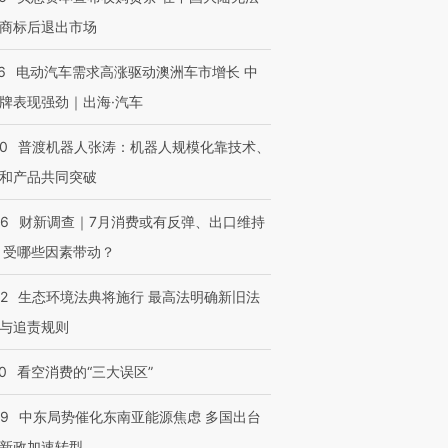
商标后退出市场
6
电动汽车需求高涨驱动澳洲车市增长 中
牌表现强劲｜出海·汽车
00
普渡机器人张涛：机器人规模化靠技术、
和产品共同突破
56
财新调查｜7月消费或有反弹、出口维持
 受哪些因素带动？
42
生态环境法典将施行 最高法明确新旧法
与追责规则
0
看空消费的“三大误区”
59
中东局势催化东南亚能源焦虑 多国出台
新政加速转型