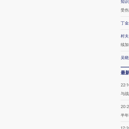
知识
受伤
丁金
村夫
续加
吴晓
最
22:1
与战
20:
半年
17:2