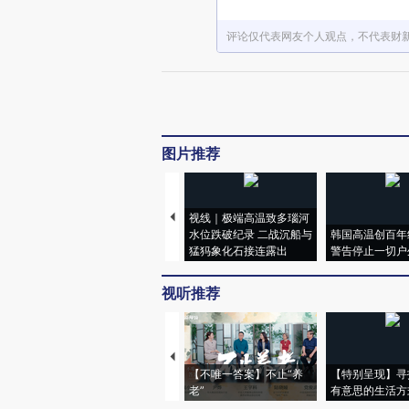
评论仅代表网友个人观点，不代表财
图片推荐
视线｜极端高温致多瑙河
水位跌破纪录 二战沉船与
韩国高温创百年
猛犸象化石接连露出
警告停止一切户
视听推荐
【不唯一答案】不止“养
【特别呈现】寻
老”
有意思的生活方