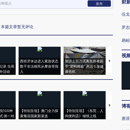
财
新网观点
发布
伍戈
本篇文章暂无评论
罗志
易峘
视
西班牙休达进入紧急状态
加沙上百万流离失所者困
视线｜HYR
纪录 当局
数千非法移民从摩洛哥闯
于“塑料烤箱” 高温引发健
术：是什么
外活动
入
康危机
心“花钱找虐
博
【推广】走
找100种
【特别呈现】澳门全力探
【特别呈现】《东莞，人
会，让数智科
式·第一对
索葡语国家新渠道
间便利店》倾情上线
业
唐涯