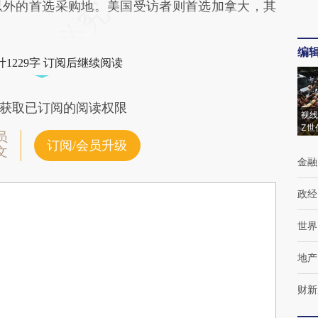
以外的首选采购地。美国受访者则首选加拿大，其
编
1229字 订阅后继续阅读
获取已订阅的阅读权限
视线
Z世
员
订阅/会员升级
文
金融
政经
世界
地产
财新