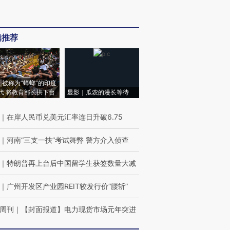
辑推荐
|被称为“蟑螂”的印度
代 将教育部长拱下台
显影｜瓜农的漫长等待
｜
在岸人民币兑美元汇率连日升破6.75
｜
河南“三支一扶”考试舞弊 警方介入侦查
｜
特朗普再上台后中国留学生获签数量大减
｜
广州开发区产业园REIT较发行价“腰斩”
周刊
｜
【封面报道】电力现货市场元年突进