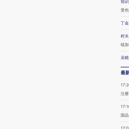
知识
受伤
丁金
村夫
续加
吴晓
最
17:2
注册
17:1
国品
17: