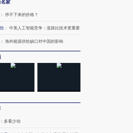
新名家
：
停不下来的价格？
恒
：
中美人工智能竞争：道路比技术更重要
：
海外能源供给缺口对中国的影响
频
OX的吸金
马航飞行员跨国走私7万
视线｜被称为“蟑螂”的印
让中产们甘
粒摇头丸 尿检体内含3种
度Z世代 用街头抗争将教
秘鲁纳斯
”？
毒品
育部长拱下台
13人遇难
客
进第四届链博
【商旅对话】华住集团
技“链”接产
【特别呈现】寻找100种
CFO：不靠规模取胜，华
【特别呈
有意思的生活方式·第三对
住三大增长引擎是什么？
有意思的
：
多看少动