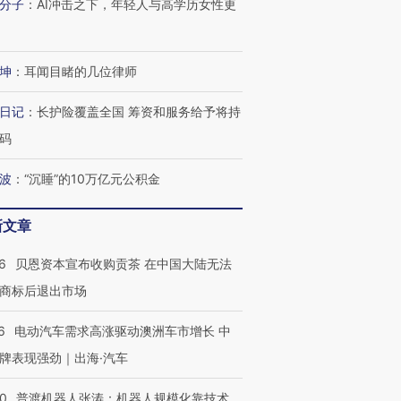
分子
：
AI冲击之下，年轻人与高学历女性更
坤
：
耳闻目睹的几位律师
日记
：
长护险覆盖全国 筹资和服务给予将持
码
波
：
“沉睡”的10万亿元公积金
新文章
6
贝恩资本宣布收购贡茶 在中国大陆无法
商标后退出市场
6
电动汽车需求高涨驱动澳洲车市增长 中
牌表现强劲｜出海·汽车
00
普渡机器人张涛：机器人规模化靠技术、