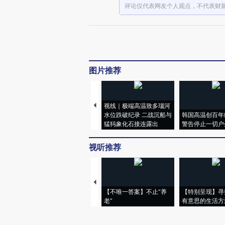
评论仅代表网友个人观点，不代表财
图片推荐
视线｜极端高温致多瑙河
水位跌破纪录 二战沉船与
韩国高温创百年
猛犸象化石接连露出
警告停止一切户
视听推荐
【不唯一答案】不止“养
【特别呈现】寻
老”
有意思的生活方