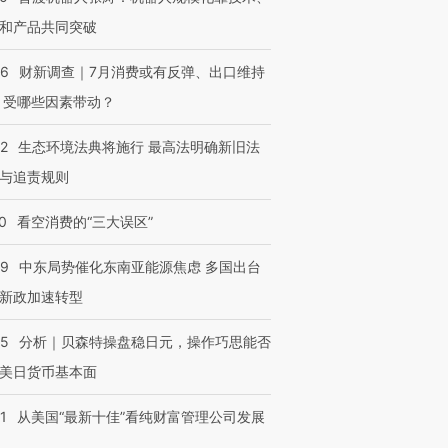
和产品共同突破
56
财新调查｜7月消费或有反弹、出口维持
 受哪些因素带动？
42
生态环境法典将施行 最高法明确新旧法
与追责规则
0
看空消费的“三大误区”
59
中东局势催化东南亚能源焦虑 多国出台
新政加速转型
05
分析｜贝森特操盘稳日元，操作巧思能否
美日货币基本面
1
从美国“最新十佳”看纯财富管理公司发展