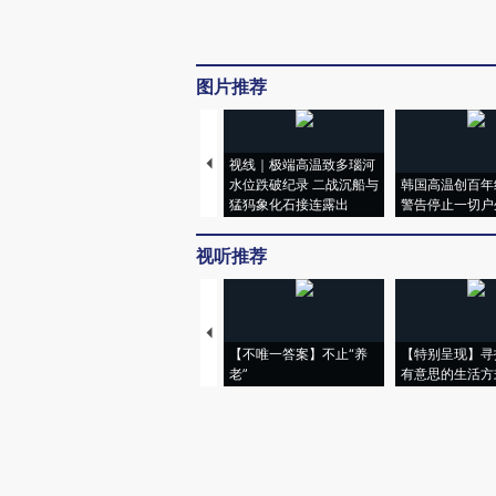
图片推荐
视线｜极端高温致多瑙河
水位跌破纪录 二战沉船与
韩国高温创百年
猛犸象化石接连露出
警告停止一切户
视听推荐
【不唯一答案】不止“养
【特别呈现】寻
老”
有意思的生活方