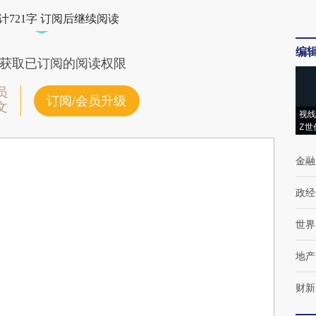
计721字 订阅后继续阅读
编
获取已订阅的阅读权限
员
订阅/会员升级
文
视线
Z世
金融
政经
世界
地产
财新