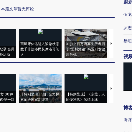
财
本篇文章暂无评论
伍戈
罗志
易峘
西班牙休达进入紧急状态
加沙上百万流离失所者困
马航飞行员
纪录 当局
数千非法移民从摩洛哥闯
于“塑料烤箱” 高温引发健
粒摇头丸 尿
外活动
入
康危机
毒品
视
【推广】走
找100种
【特别呈现】澳门全力探
【特别呈现】《东莞，人
会，让数智科
式·第一对
索葡语国家新渠道
间便利店》倾情上线
业
博
唐涯