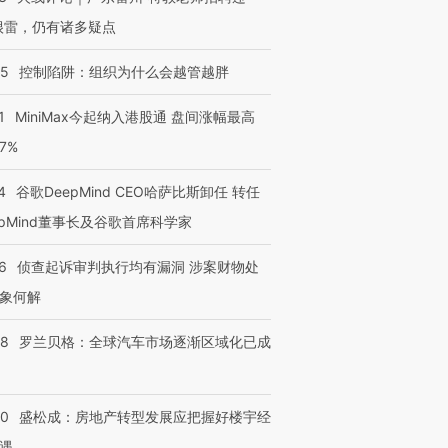
很雷，仍有诸多疑点
05
控制陷阱：组织为什么会越管越胖
1
MiniMax今起纳入港股通 盘间涨幅最高
77%
4
谷歌DeepMind CEO哈萨比斯卸任 转任
epMind董事长及谷歌首席科学家
6
侦查起诉审判执行均有漏洞 涉案财物处
象何解
58
罗兰贝格：全球汽车市场逐渐区域化已成
50
盛松成：房地产转型发展应把握好楼宇经
遇