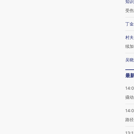
知识
受伤
丁金
村夫
续加
吴晓
最
14:
撬动
14:0
路径
13:1