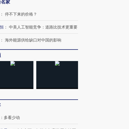
新名家
：
停不下来的价格？
恒
：
中美人工智能竞争：道路比技术更重要
：
海外能源供给缺口对中国的影响
跨国走私7万
视线｜HY
检体内含3种
泽连斯基密集出访美英 索
秘鲁纳斯卡观光飞机坠毁
术：是什
要防空导弹“救急”
13人遇难
心“花钱找
频
进第四届链博
【商旅对话】华住集团
技“链”接产
【特别呈现】寻找100种
CFO：不靠规模取胜，华
【特别呈
有意思的生活方式·第三对
住三大增长引擎是什么？
有意思的
客
：
多看少动