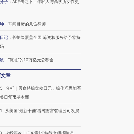
分子
：
AI冲击之下，年轻人与高学历女性更
坤
：
耳闻目睹的几位律师
日记
：
长护险覆盖全国 筹资和服务给予将持
码
波
：
“沉睡”的10万亿元公积金
新文章
05
分析｜贝森特操盘稳日元，操作巧思能否
美日货币基本面
1
从美国“最新十佳”看纯财富管理公司发展
3
火线评论｜广东雷州“特教老师招聘违