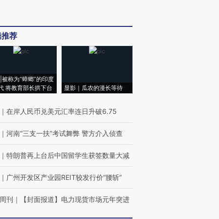
辑推荐
|被称为“蟑螂”的印度
代 将教育部长拱下台
显影｜瓜农的漫长等待
｜
在岸人民币兑美元汇率连日升破6.75
｜
河南“三支一扶”考试舞弊 警方介入侦查
｜
特朗普再上台后中国留学生获签数量大减
｜
广州开发区产业园REIT较发行价“腰斩”
周刊
｜
【封面报道】电力现货市场元年突进