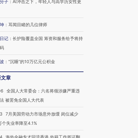
分子
：
AI冲击之下，年轻人与高学历女性更
坤
：
耳闻目睹的几位律师
日记
：
长护险覆盖全国 筹资和服务给予将持
码
波
：
“沉睡”的10万亿元公积金
新文章
06
全国人大常委会：六名将领涉嫌严重违
法 被罢免全国人大代表
43
7月美国劳动力市场意外放缓 岗位减少
3万个失业率降至4.1%
14
海外金融专才回流香港 外籍工作签证翻