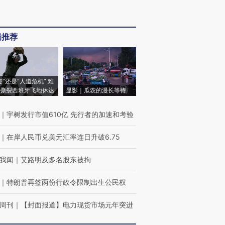
辑推荐
侵”还是“人道危机” 难
撕裂西班牙飞地休达
显影｜瓜农的漫长等待
｜
宇树发行市值610亿 先行者的加速和考验
｜
在岸人民币兑美元汇率连日升破6.75
我闻
｜
艾路明及多名股东被拘
｜
特朗普再签两份行政令限制出生公民权
周刊
｜
【封面报道】电力现货市场元年突进