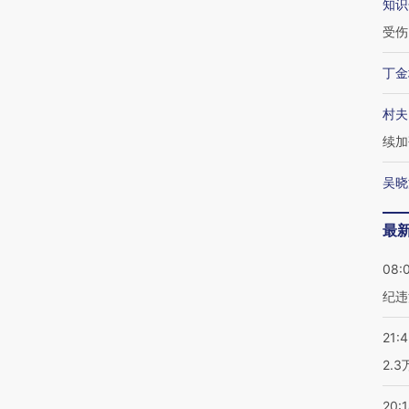
知识
受伤
丁金
村夫
续加
吴晓
最
08:
纪违
21:
2.
20: