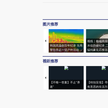
图片推荐
视线｜极端高温
韩国高温创百年纪录 当局
水位跌破纪录 
警告停止一切户外活动
猛犸象化石接连
视听推荐
【不唯一答案】不止“养
【特别呈现】寻
老”
有意思的生活方