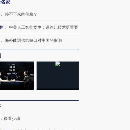
新名家
：
停不下来的价格？
恒
：
中美人工智能竞争：道路比技术更重要
：
海外能源供给缺口对中国的影响
跨国走私7万
视线｜被称为“蟑螂”的印
视线｜“入侵”还是“人道危
检体内含3种
频
度Z世代 用街头抗争将教
机”？难民潮撕裂西班牙
秘鲁纳斯
育部长拱下台
飞地休达
13人遇难
进第四届链博
【商旅对话】华住集团
技“链”接产
【特别呈现】寻找100种
CFO：不靠规模取胜，华
【特别呈
有意思的生活方式·第三对
住三大增长引擎是什么？
有意思的
客
：
多看少动