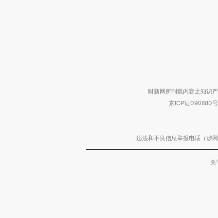
财新网所刊载内容之知识产
京ICP证090880号
违法和不良信息举报电话（涉网络暴力有
关