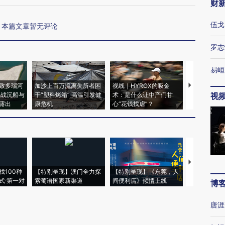
财
伍戈
本篇文章暂无评论
罗志
易峘
致多瑙河
加沙上百万流离失所者困
视线｜HYROX的吸金
马航飞行员
二战沉船与
于“塑料烤箱” 高温引发健
术：是什么让中产们甘
粒摇头丸 尿
视
露出
康危机
心“花钱找虐”？
毒品
【推广】走
找100种
【特别呈现】澳门全力探
【特别呈现】《东莞，人
会，让数智科
式·第一对
索葡语国家新渠道
间便利店》倾情上线
业
博
唐涯