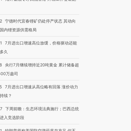
2
宁德时代宜春锂矿仍处停产状态 其动向
国内锂资源供需格局
1
7月进出口增速高位放缓，价格驱动还能
多久
8
央行7月继续增持近20吨黄金 累计储备超
600万盎司
5
7月进出口增速从高位略有回落 涨价动力
持续？
07
下周前瞻：生态环境法典施行；巴西总统
进入竞选阶段
1
特朗普坚称美国防空弹药库存充足 但不