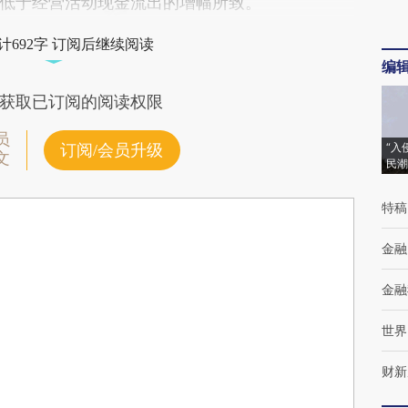
低于经营活动现金流出的增幅所致。
计692字 订阅后继续阅读
编
获取已订阅的阅读权限
员
“入
订阅/会员升级
文
民潮
特稿
金融
金融
世界
财新