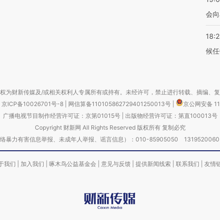
会向
18:
候任
权为财新传媒及/或相关权利人专属所有或持有。未经许可，禁止进行转载、摘编、
京ICP备10026701号-8
|
网信算备110105862729401250013号
|
京公网安备 11
广播电视节目制作经营许可证：京第01015号
|
出版物经营许可证：第直100013号
Copyright 财新网 All Rights Reserved 版权所有 复制必究
害信息举报、未成年人举报、谣言信息）：010-85905050 13195200605 举报邮
于我们
|
加入我们
|
啄木鸟公益基金会
|
意见与反馈
|
提供新闻线索
|
联系我们
|
友情