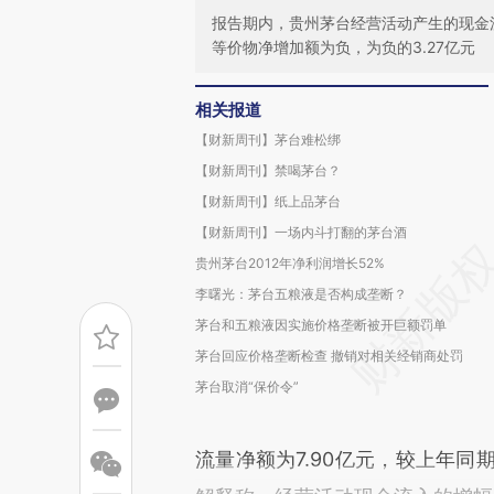
报告期内，贵州茅台经营活动产生的现金流量
等价物净增加额为负，为负的3.27亿元
相关报道
【财新周刊】茅台难松绑
【财新周刊】禁喝茅台？
【财新周刊】纸上品茅台
【财新周刊】一场内斗打翻的茅台酒
贵州茅台2012年净利润增长52%
李曙光：茅台五粮液是否构成垄断？
茅台和五粮液因实施价格垄断被开巨额罚单
茅台回应价格垄断检查 撤销对相关经销商处罚
茅台取消“保价令”
流量净额为7.90亿元，较上年同