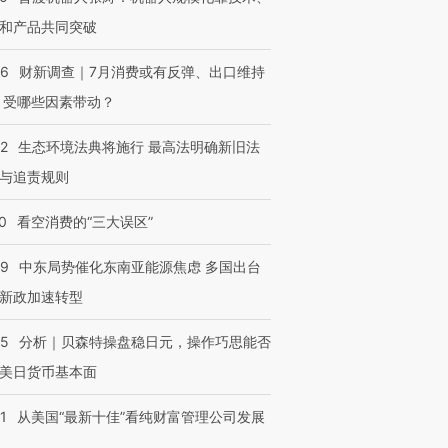
和产品共同突破
56
财新调查｜7月消费或有反弹、出口维持
 受哪些因素带动？
42
生态环境法典将施行 最高法明确新旧法
与追责规则
0
看空消费的“三大误区”
59
中东局势催化东南亚能源焦虑 多国出台
新政加速转型
05
分析｜贝森特操盘稳日元，操作巧思能否
美日货币基本面
1
从美国“最新十佳”看纯财富管理公司发展