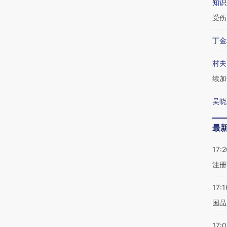
知识
受伤
丁金
村夫
续加
吴晓
最
17:2
注册
17:1
国品
17: