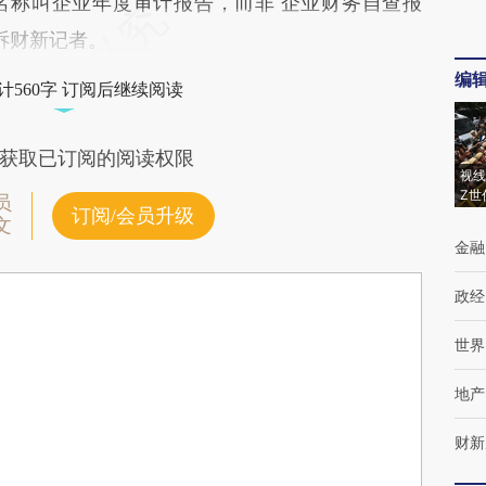
名称叫企业年度审计报告，而非‘企业财务自查报
诉财新记者。
编
计560字 订阅后继续阅读
获取已订阅的阅读权限
视线
Z世
员
订阅/会员升级
文
金融
政经
世界
地产
财新