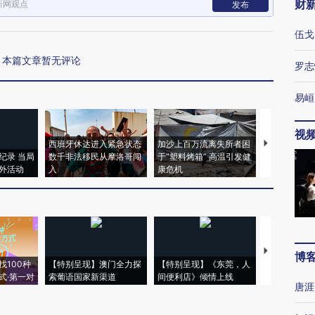
财
新网观点
发布
伍戈
本篇文章暂无评论
罗志
易峘
视
西班牙休达进入紧急状态
加沙上百万流离失所者困
视线｜HYR
纪录 当局
数千非法移民从摩洛哥闯
于“塑料烤箱” 高温引发健
术：是什么
外活动
入
康危机
心“花钱找虐
【推广】走
博
找100种
【特别呈现】澳门全力探
【特别呈现】《东莞，人
会，让数智科
式·第一对
索葡语国家新渠道
间便利店》倾情上线
业
唐涯