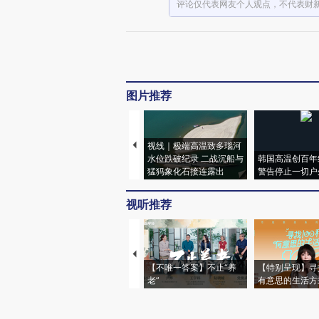
评论仅代表网友个人观点，不代表财
图片推荐
视线｜极端高温致多瑙河
水位跌破纪录 二战沉船与
韩国高温创百年
猛犸象化石接连露出
警告停止一切户
视听推荐
【不唯一答案】不止“养
【特别呈现】寻
老”
有意思的生活方