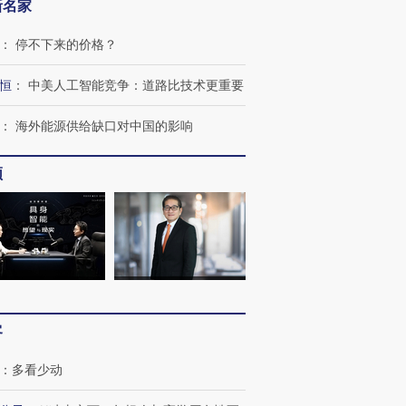
新名家
：
停不下来的价格？
恒
：
中美人工智能竞争：道路比技术更重要
：
海外能源供给缺口对中国的影响
频
OX的吸金
马航飞行员跨国走私7万
视线｜被称为“蟑螂”的印
让中产们甘
粒摇头丸 尿检体内含3种
度Z世代 用街头抗争将教
秘鲁纳斯
”？
毒品
育部长拱下台
13人遇难
进第四届链博
【商旅对话】华住集团
客
技“链”接产
【特别呈现】寻找100种
CFO：不靠规模取胜，华
【特别呈
有意思的生活方式·第三对
住三大增长引擎是什么？
有意思的
：
多看少动