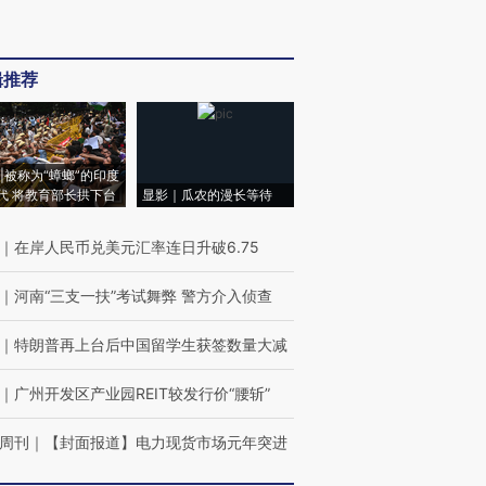
辑推荐
|被称为“蟑螂”的印度
代 将教育部长拱下台
显影｜瓜农的漫长等待
｜
在岸人民币兑美元汇率连日升破6.75
｜
河南“三支一扶”考试舞弊 警方介入侦查
｜
特朗普再上台后中国留学生获签数量大减
｜
广州开发区产业园REIT较发行价“腰斩”
周刊
｜
【封面报道】电力现货市场元年突进