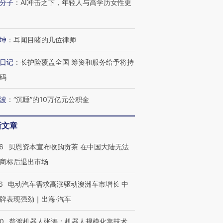
分子
：
AI冲击之下，年轻人与高学历女性更
坤
：
耳闻目睹的几位律师
日记
：
长护险覆盖全国 筹资和服务给予将持
码
波
：
“沉睡”的10万亿元公积金
新文章
6
贝恩资本宣布收购贡茶 在中国大陆无法
商标后退出市场
6
电动汽车需求高涨驱动澳洲车市增长 中
牌表现强劲｜出海·汽车
00
普渡机器人张涛：机器人规模化靠技术、