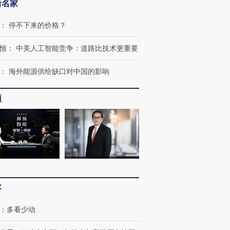
新名家
：
停不下来的价格？
恒
：
中美人工智能竞争：道路比技术更重要
：
海外能源供给缺口对中国的影响
频
OX的吸金
马航飞行员跨国走私7万
视线｜被称为“蟑螂”的印
让中产们甘
粒摇头丸 尿检体内含3种
度Z世代 用街头抗争将教
秘鲁纳斯
”？
毒品
育部长拱下台
13人遇难
客
进第四届链博
【商旅对话】华住集团
技“链”接产
【特别呈现】寻找100种
CFO：不靠规模取胜，华
【特别呈
：
多看少动
有意思的生活方式·第三对
住三大增长引擎是什么？
有意思的