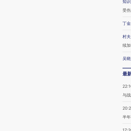
知识
受伤
丁金
村夫
续加
吴晓
最
22:1
与战
20:
半年
17:2