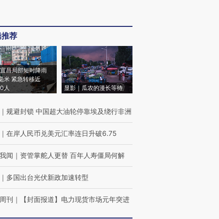
辑推荐
宜昌局部短时降雨
8毫米 紧急转移近
00人
显影｜瓜农的漫长等待
｜
规避封锁 中国超大油轮停靠埃及绕行非洲
｜
在岸人民币兑美元汇率连日升破6.75
我闻
｜
资管掌舵人更替 百年人寿僵局何解
｜
多国出台光伏新政加速转型
周刊
｜
【封面报道】电力现货市场元年突进