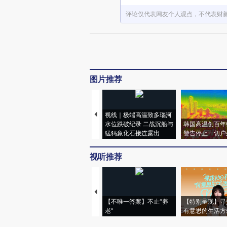
评论仅代表网友个人观点，不代表财
图片推荐
视线｜极端高温致多瑙河
水位跌破纪录 二战沉船与
韩国高温创百年
猛犸象化石接连露出
警告停止一切户
视听推荐
【不唯一答案】不止“养
【特别呈现】寻
老”
有意思的生活方