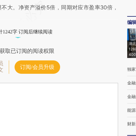
不大。净资产溢价5倍，同期对应市盈率30倍，
编
1242字 订阅后继续阅读
湖北
12
获取已订阅的阅读权限
40
员
订阅/会员升级
独家
文
金融
金融
能源
财新