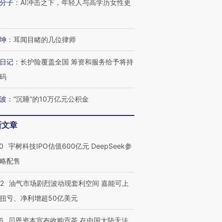
分子
：
AI冲击之下，年轻人与高学历女性更
坤
：
耳闻目睹的几位律师
日记
：
长护险覆盖全国 筹资和服务给予将持
码
波
：
“沉睡”的10万亿元公积金
新文章
0
宇树科技IPO估值600亿元 DeepSeek参
略配售
22
油气市场剧烈波动现套利空间 嘉能可上
扭亏、净利增超50亿美元
6
贝恩资本宣布收购贡茶 在中国大陆无法