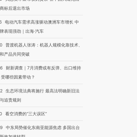
商标后退出市场
6
电动汽车需求高涨驱动澳洲车市增长 中
牌表现强劲｜出海·汽车
00
普渡机器人张涛：机器人规模化靠技术、
和产品共同突破
56
财新调查｜7月消费或有反弹、出口维持
 受哪些因素带动？
42
生态环境法典将施行 最高法明确新旧法
与追责规则
0
看空消费的“三大误区”
59
中东局势催化东南亚能源焦虑 多国出台
新政加速转型