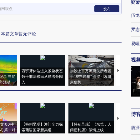
财
新网观点
发布
伍戈
罗志
本篇文章暂无评论
易峘
视
西班牙休达进入紧急状态
加沙上百万流离失所者困
视线｜HYR
纪录 当局
数千非法移民从摩洛哥闯
于“塑料烤箱” 高温引发健
术：是什么
外活动
入
康危机
心“花钱找虐
博
【推广】走
找100种
【特别呈现】澳门全力探
【特别呈现】《东莞，人
会，让数智科
唐涯
式·第一对
索葡语国家新渠道
间便利店》倾情上线
业