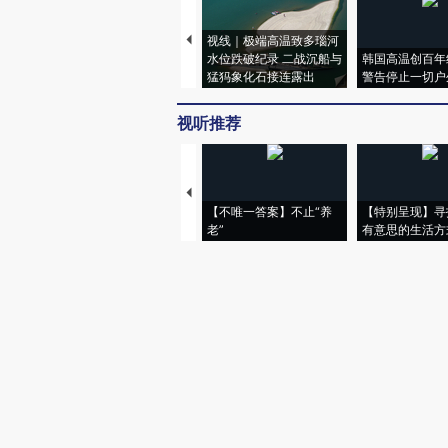
视线｜极端高温致多瑙河
水位跌破纪录 二战沉船与
韩国高温创百年
猛犸象化石接连露出
警告停止一切户
视听推荐
【不唯一答案】不止“养
【特别呈现】寻
老”
有意思的生活方