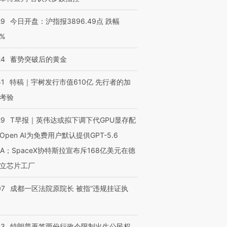
29
今日开盘：沪指报3896.49点 跌幅
0%
24
蓄势突破后的黄金
51
特稿｜宇树发行市值610亿 先行者的加
考验
29
T早报｜英伟达或拟下调下代GPU显存配
Open AI为免费用户默认提供GPT-5.6
NA；SpaceX协特斯拉宣布斥168亿美元在德
立芯片工厂
07
成都一区法院原院长 被指“违规挂证执
43
特朗普再签两份行政令限制出生公民权