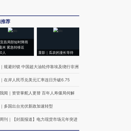
辑推荐
宜昌局部短时降雨
8毫米 紧急转移近
00人
显影｜瓜农的漫长等待
｜
规避封锁 中国超大油轮停靠埃及绕行非洲
｜
在岸人民币兑美元汇率连日升破6.75
我闻
｜
资管掌舵人更替 百年人寿僵局何解
｜
多国出台光伏新政加速转型
周刊
｜
【封面报道】电力现货市场元年突进