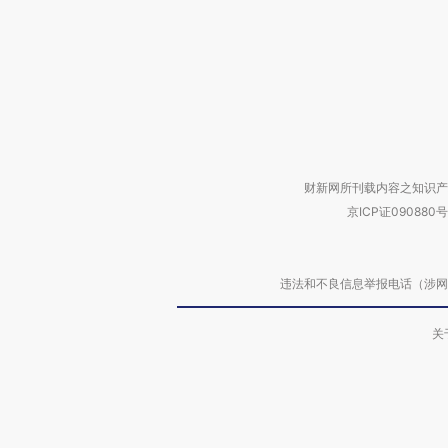
财新网所刊载内容之知识产
京ICP证090880号
违法和不良信息举报电话（涉网络暴力有
关