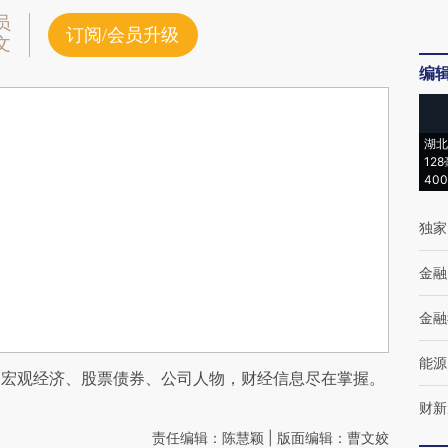
员
订阅/会员升级
文
编
湖北
12
40
独家
金融
金融
能源
阅宏观经济、股票债券、公司人物，财经信息尽在掌握。
财新
责任编辑：陈慧颖 | 版面编辑：曹文姣