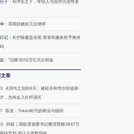
分子
：
AI冲击之下，年轻人与高学历女性更
坤
：
耳闻目睹的几位律师
日记
：
长护险覆盖全国 筹资和服务给予将持
码
波
：
“沉睡”的10万亿元公积金
新文章
53
439%之后的6天：被硅谷和华尔街追捧
才，为何走入杠杆误区
07
陈龙：Token时代的商业与组织
50
特稿｜国航原党委书记樊澄受贿3847万
审待宣判 否认大多数指控