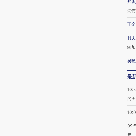
知识
受伤
丁金
村夫
续加
吴晓
最
10:
的天
10:
09:
元二