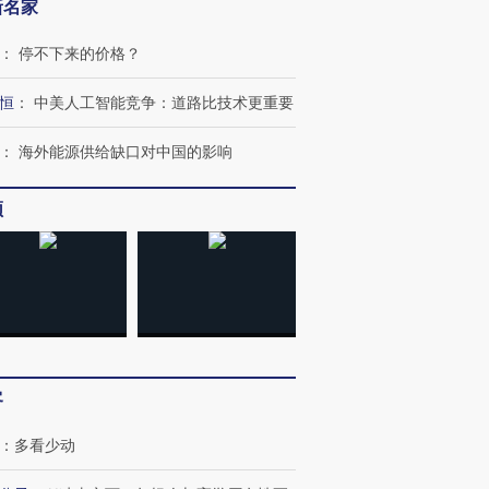
新名家
OX的吸金
马航飞行员跨国走私7万
视线｜被称为“蟑螂”的印
：
停不下来的价格？
让中产们甘
粒摇头丸 尿检体内含3种
度Z世代 用街头抗争将教
秘鲁纳斯
”？
毒品
育部长拱下台
13人遇难
恒
：
中美人工智能竞争：道路比技术更重要
：
海外能源供给缺口对中国的影响
频
进第四届链博
【商旅对话】华住集团
技“链”接产
【特别呈现】寻找100种
CFO：不靠规模取胜，华
【特别呈
有意思的生活方式·第三对
住三大增长引擎是什么？
有意思的
客
：
多看少动