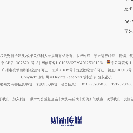
意图
06:
字头
权为财新传媒及/或相关权利人专属所有或持有。未经许可，禁止进行转载、摘编、
京ICP备10026701号-8
|
网信算备110105862729401250013号
|
京公网安备 11
广播电视节目制作经营许可证：京第01015号
|
出版物经营许可证：第直100013号
Copyright 财新网 All Rights Reserved 版权所有 复制必究
害信息举报、未成年人举报、谣言信息）：010-85905050 13195200605 举报邮
于我们
|
加入我们
|
啄木鸟公益基金会
|
意见与反馈
|
提供新闻线索
|
联系我们
|
友情