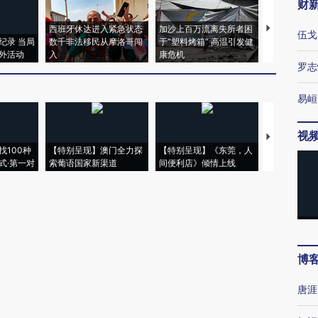
财
西班牙休达进入紧急状态
加沙上百万流离失所者困
视线｜HYR
伍戈
纪录 当局
数千非法移民从摩洛哥闯
于“塑料烤箱” 高温引发健
术：是什么
外活动
入
康危机
心“花钱找虐
罗志
易峘
视
【推广】走
找100种
【特别呈现】澳门全力探
【特别呈现】《东莞，人
会，让数智科
式·第一对
索葡语国家新渠道
间便利店》倾情上线
业
博
唐涯